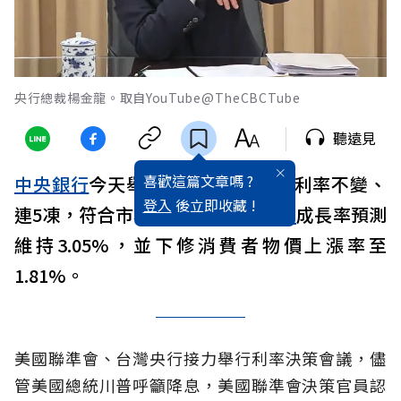
央行總裁楊金龍。取自YouTube@TheCBCTube
聽遠見
喜歡這篇文章嗎 ?
中央銀行
今天舉行理監事會，決議利率不變、
登入
後立即收藏 !
連5凍，符合市場預期，對今年
經濟
成長率預測
維持3.05%，並下修消費者物價上漲率至
1.81%。
美國聯準會、台灣央行接力舉行利率決策會議，儘
管美國總統川普呼籲降息，美國聯準會決策官員認