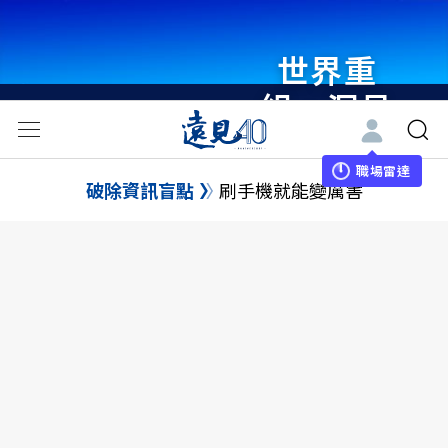
世界重
組・洞見
未來 與
世界領袖
職場雷達
破除資訊盲點
刷手機就能變厲害
同行