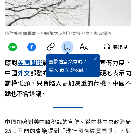
應對美國關稅戰，中國加大反制的宣傳力度。蘇義傑攝
聽遠見
喜歡這篇文章嗎 ?
應對
美國
關稅
戰，
中國
加大反制的宣傳力度，
登入
後立即收藏 !
中國
外交
部發布影片「不跪」，強硬地表示向
霸權低頭，只會陷入更加深重的危機，中國不
跪也不會退讓。
中國加強對美中關稅戰的宣傳。從中共中央政治局
25日召開的會議提到「進行國際經貿鬥爭」，到