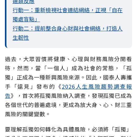
連鎖反應
行動一：重新檢視社會連結網絡，正視「自在
獨處盲點」
行動二：提前整合身心財與社會網絡，打造人
生韌性
過去，大眾習慣將健康、心理與財務風險分開看
待，然而，當「一個人」成為社會的常態，「孤
獨」正成為一種新興風險來源。因此，國泰人壽攜
手「遠見」發布的《
2026人生風險趨勢調查報
告
》，首次將孤獨風險納入調查，發現孤獨已成為
各個世代的普遍處境，更成為放大身、心、財三重
風險的關鍵變數。
要理解孤獨如何轉化為具體風險，必須將「孤獨」