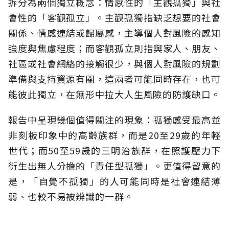
拆分為兩個獨立概念：情感性的「主觀孤獨」與社
會性的「客觀孤立」。主觀孤獨指缺乏想要的社會
關係、情感連結或歸屬感，主導個人對風險的感知
強度與焦慮程度；而客觀孤立則指與家人、朋友、
社區或社會網絡的接觸很少，與個人對風險的規劃
準備與支持資源有關，這兩者可能同時存在，也可
能彼此獨立，在無形中拉大人生風險的防護缺口。
報告中呈現幾個值得關注的現象：孤獨感受最高並
非刻板印象中的高齡族群，而是20至29歲的年輕
世代；而50至59歲的三明治族群，在照護壓力下
衍生出無人分擔的「責任型孤獨」。更值得留意的
是，「自覺不孤獨」的人可能同時是社會連結薄
弱、也較不易被辨識的一群。