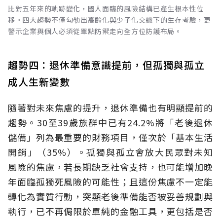
比對五年來的軌跡變化，國人面臨的風險結構已產生根本性位
移。四大趨勢不僅勾勒出高齡化與少子化交織下的生存考驗，更
警示企業與個人必須從單點防禦走向全方位防護布局。
趨勢四：退休準備意識提前，但孤獨與孤立
成人生新變數
隨著對未來焦慮的提升，退休準備也有明顯提前的
趨勢。30至39歲族群中已有24.2%將「老後退休
儲備」列為最重要的財務項目，僅次於「基本生活
開銷」（35%）。孤獨與孤立會放大民眾對未知
風險的焦慮，若長期缺乏社會支持，也可能增加晚
年面臨孤獨死風險的可能性；且這份焦慮不一定能
轉化為實質行動，突顯老後準備能否被妥善規劃與
執行，已不再侷限於單純的金融工具，更包括是否