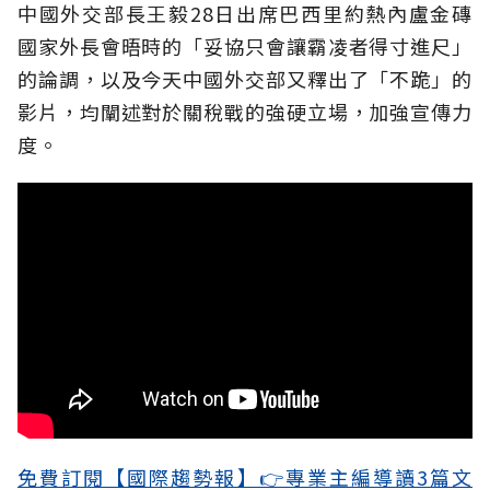
中國外交部長王毅28日出席巴西里約熱內盧金磚
國家外長會晤時的「妥協只會讓霸凌者得寸進尺」
的論調，以及今天中國外交部又釋出了「不跪」的
影片，均闡述對於關稅戰的強硬立場，加強宣傳力
度。
免費訂閱【國際趨勢報】👉專業主編導讀3篇文