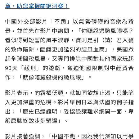
章，助您掌握關鍵洞察！
中國外交部影片「不跪」以氣勢磅礡的音樂為背
景，並首先在影片中詢問，「你聽說過颱風眼嗎？
看似得到短暫的風平浪靜，實則是引（請）君入甕
的致命陷阱，醞釀更加猛烈的腥風血雨」，美國掀
起全球關稅風暴，又專門排除中國對其他國家玩起
90天「緩刑」的遊戲，脅迫他國限制對中經貿合
作，「就像暗藏殺機的颱風眼」。
影片表示，向霸權低頭，就如同飲鴆止渴，只能陷
入更加深重的危機。影片舉例日本與法國的例子指
出，「歷史已經證明，妥協退讓難求網開一面，卑
躬屈膝終致步步緊逼」。
影片接著強調，「中國不跪，因為我們深知以鬥爭