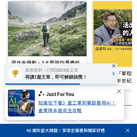
退休金規劃，5大風險你準備好
×
了嗎？理財專家李雪雯：「這階
最後衝刺：已閱讀2/3篇文章
買不起的「單程機
段」最關鍵
再讀1篇文章，即可解鎖抽獎！
響台灣近半世紀思
Just For You
知識包下載》重工業到餐飲都用AI！
產業降本增效全攻略
退休準備
退休金
退休
超高齡社會
超高齡
孤獨
40 週年盛大開啟！享限定優惠與獨家好禮