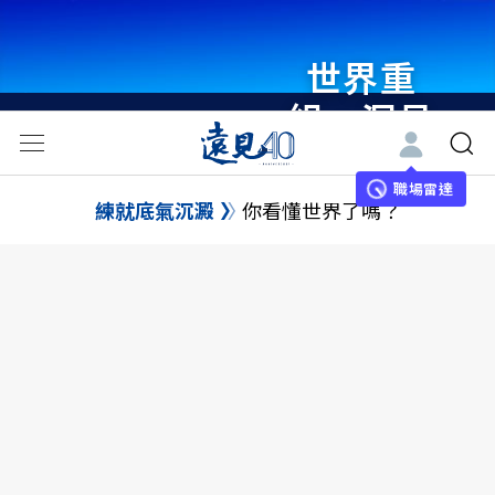
世界重
組・洞見
未來 與
世界領袖
職場雷達
練就底氣沉澱
你看懂世界了嗎？
同行