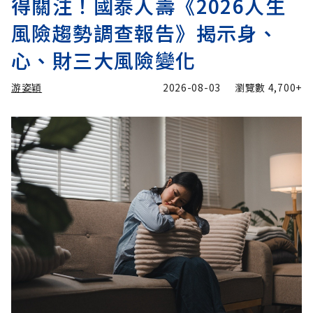
得關注！國泰人壽《2026人生
風險趨勢調查報告》揭示身、
心、財三大風險變化
游姿穎
2026-08-03
瀏覽數
4,700+