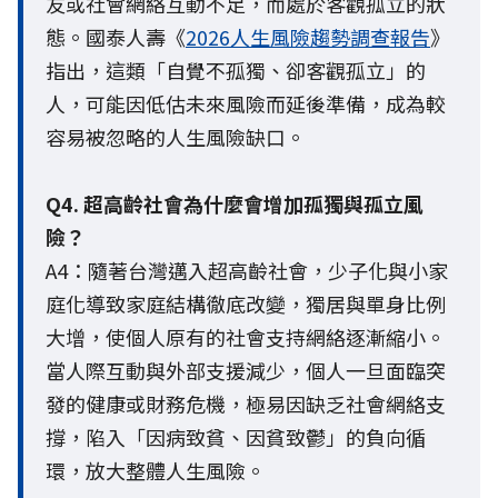
友或社會網絡互動不足，而處於客觀孤立的狀
態。國泰人壽《
2026人生風險趨勢調查報告
》
指出，這類「自覺不孤獨、卻客觀孤立」的
人，可能因低估未來風險而延後準備，成為較
容易被忽略的人生風險缺口。
Q4. 超高齡社會為什麼會增加孤獨與孤立風
險？
A4：隨著台灣邁入超高齡社會，少子化與小家
庭化導致家庭結構徹底改變，獨居與單身比例
大增，使個人原有的社會支持網絡逐漸縮小。
當人際互動與外部支援減少，個人一旦面臨突
發的健康或財務危機，極易因缺乏社會網絡支
撐，陷入「因病致貧、因貧致鬱」的負向循
環，放大整體人生風險。