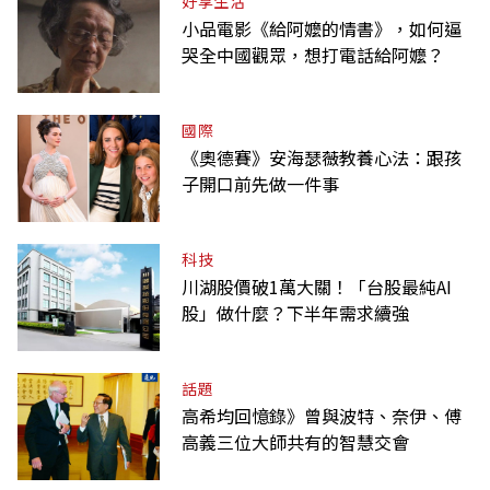
好享生活
小品電影《給阿嬤的情書》，如何逼
哭全中國觀眾，想打電話給阿嬤？
國際
《奧德賽》安海瑟薇教養心法：跟孩
子開口前先做一件事
科技
川湖股價破1萬大關！「台股最純AI
股」做什麼？下半年需求續強
話題
高希均回憶錄》曾與波特、奈伊、傅
高義三位大師共有的智慧交會