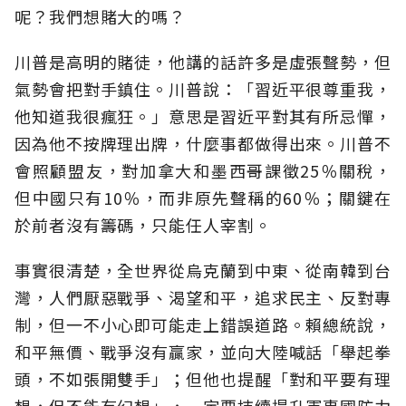
呢？我們想賭大的嗎？
川普是高明的賭徒，他講的話許多是虛張聲勢，但
氣勢會把對手鎮住。川普說：「習近平很尊重我，
他知道我很瘋狂。」意思是習近平對其有所忌憚，
因為他不按牌理出牌，什麼事都做得出來。川普不
會照顧盟友，對加拿大和墨西哥課徵25％關稅，
但中國只有10％，而非原先聲稱的60％；關鍵在
於前者沒有籌碼，只能任人宰割。
事實很清楚，全世界從烏克蘭到中東、從南韓到台
灣，人們厭惡戰爭、渴望和平，追求民主、反對專
制，但一不小心即可能走上錯誤道路。賴總統說，
和平無價、戰爭沒有贏家，並向大陸喊話「舉起拳
頭，不如張開雙手」；但他也提醒「對和平要有理