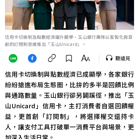
信用卡切換制及點數經濟躍升顯學，玉山銀行團隊以客製化與首
創的訂閱制思維推出「玉山Unicard」。
聽遠見
信用卡切換制與點數經濟已成顯學，各家銀行
紛紛搶進布局生態圈，比拚的多半是回饋比例
與通路數量。玉山銀行卻另闢蹊徑，推出「玉
山Unicard」信用卡，主打消費者自選回饋權
益，更首創「訂閱制」，將選擇權交還持卡
人，讓支付工具打破單一消費平台與場景，更
加深入生活日常。