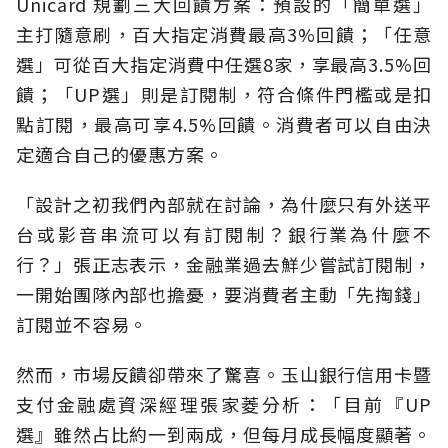
Unicard 規劃三大回饋方案：預設的「簡單選」
主打隨意刷，百大指定消費最高3%回饋；「任意
選」可從百大指定消費中任選8家，享最高3.5%回
饋；「UP選」則是訂閱制，符合條件門檻或是扣
點訂閱，最高可享4.5%回饋。消費者可以自由決
定適合自己的優惠方案。
「設計之初我們內部就在討論，為什麼只有外送平
台或影音串流可以有訂閱制？銀行業為什麼不
行？」張正志表示，金融業過去鮮少嘗試訂閱制，
一開始團隊內部也擔憂，要消費者主動「先掏錢」
訂閱並不容易。
然而，市場反饋卻帶來了驚喜。玉山銀行信用卡暨
支付金融處資深經理張家菱分析：「目前『UP
選』雖然占比約一到兩成，但每月成長幅度顯著。