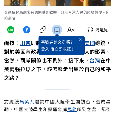
奧運金牌馬龍來台訪問受到歡迎，顯示台灣人民的態度轉變。邱
莉燕攝
聽遠見
喜歡這篇文章嗎 ?
編按：
川普
即將於2025年二度就任
美國
總統，
登入
後立即收藏 !
對於美國內政與外交，都將造成極大的影響。
當然，兩岸關係也不例外。接下來，
台灣
在中
美兩強拉鋸之下，該怎麼走出屬於自己的和平
之路？
前總統
馬英九
邀請中國大陸學生團訪台，造成轟
動，中國大陸學生和奧運金牌
馬龍
所到之處，都引