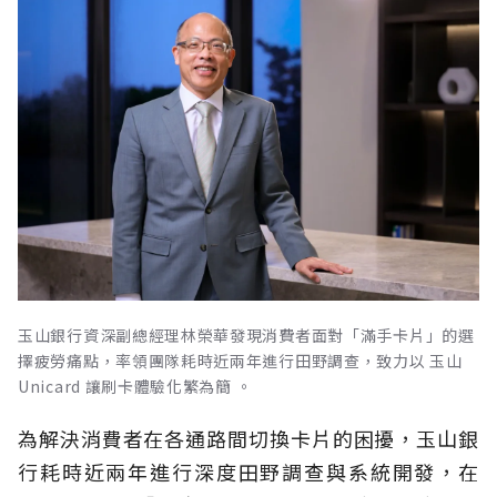
玉山銀行資深副總經理林榮華發現消費者面對「滿手卡片」的選
擇疲勞痛點，率領團隊耗時近兩年進行田野調查，致力以 玉山
Unicard 讓刷卡體驗化繁為簡 。
為解決消費者在各通路間切換卡片的困擾，玉山銀
行耗時近兩年進行深度田野調查與系統開發，在