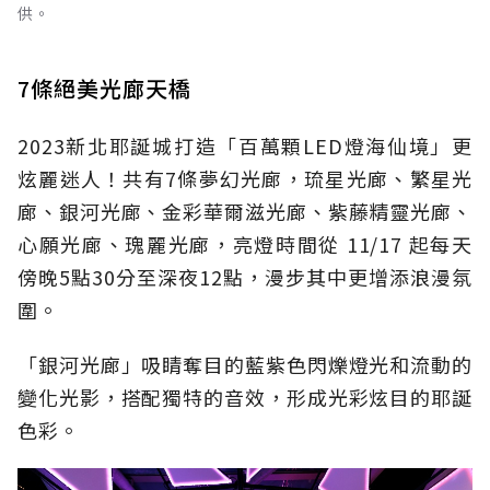
供。
7條絕美光廊天橋
2023新北
耶誕城打造「百萬顆
LED
燈海仙境」更
炫麗迷人！共有
7
條夢幻光廊，琉星光廊、繁星光
廊、銀河光廊、金彩華爾滋光廊、紫藤精靈光廊、
心願光廊、瑰麗光廊，亮燈時間從 11/17 起每天
傍晚5點30分至深夜12點，漫步其中更增添浪漫氛
圍。
「銀河光廊」吸睛奪目的藍紫色閃爍燈光和流動的
變化光影，搭配獨特的音效，形成光彩炫目的耶誕
色彩。