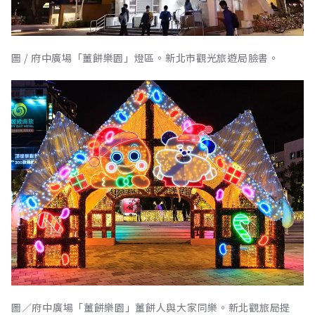
圖 / 府中廣場「薑餅樂園」燈區。新北市觀光旅遊局臉書。
圖／府中廣場「薑餅樂園」薑餅人與大家同樂。新北觀旅局提