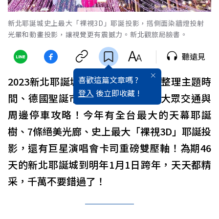
新北耶誕城史上最大「裸視3D」耶誕投影，搭側面染牆燈投射
光暈和動畫投影，讓視覺更有震撼力。新北觀旅局臉書。
聽遠見
喜歡這篇文章嗎 ?
2023新北耶誕城盛大開城，為大家整理主題時
登入
後立即收藏 !
間、
德國聖誕市集、
演唱會卡司、大眾交通與
周邊停車攻略！今年有全台最大的天幕耶誕
樹、7條絕美光廊、史上最大「裸視3D」耶誕投
影，還有巨星演唱會卡司重磅雙壓軸！為期46
天的新北耶誕城到明年1月1日跨年，天天都精
采，千萬不要錯過了！