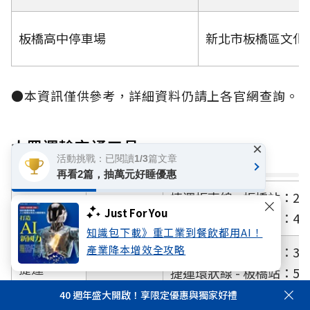
板橋高中停車場
新北市板橋區文化
●本資訊僅供參考，詳細資料仍請上各官網查詢。
大眾運輸交通工具
×
活動挑戰：已閱讀1/3篇文章
再看2篇，抽萬元好睡優惠
捷運板南線 - 板橋站：2
市民廣場
Just For You
捷運環狀線 - 板橋站：4
知識包下載》重工業到餐飲都用AI！
產業降本增效全攻略
捷運板南線 - 板橋站：3
站前廣場
捷運
捷運環狀線 - 板橋站：5
40 週年盛大開啟！享限定優惠與獨家好禮
萬坪公園
捷運板南線 - 板橋站：1