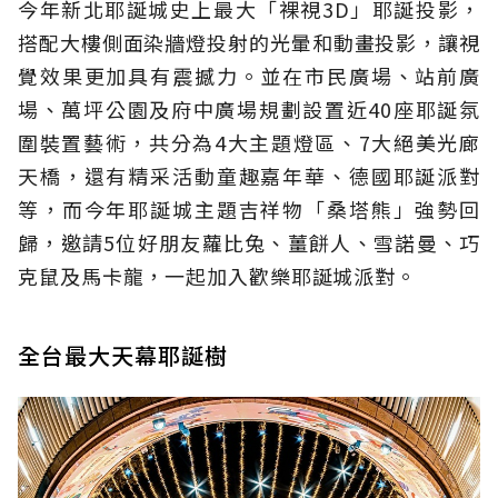
今年
新北耶誕城史上最大「裸視
3D
」耶誕投影，
搭配大樓側面染牆燈投射的光暈和動畫投影，讓視
覺效果更加具有震撼力。並在
市民廣場、站前廣
場、萬坪公園及府中廣場規劃設置近40座耶誕氛
圍裝置藝術，共分為
4
大主題燈區、
7
大絕美光廊
天橋，還有精采活動童趣嘉年華、德國耶誕派對
等，而今年耶誕城主題吉祥物「桑塔熊」強勢回
歸，邀請
5
位好朋友蘿比兔、薑餅人、雪諾曼、巧
克鼠及馬卡龍，一起加入歡樂耶誕城派對。
全台最大天幕耶誕樹