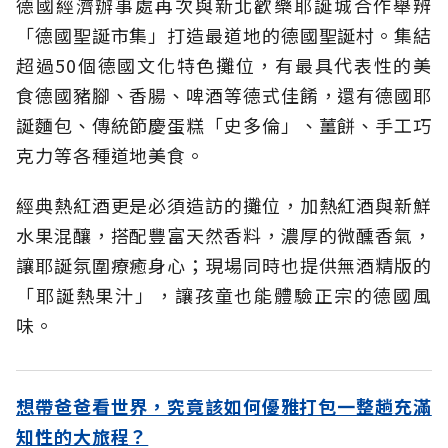
德國經濟辦事處再次與新北歡樂耶誕城合作舉辨
「德國聖誕市集」打造最道地的德國聖誕村。集結
超過50個德國文化特色攤位，有最具代表性的美
食德國豬腳、香腸、啤酒等德式佳餚，還有德國耶
誕麵包、傳統節慶蛋糕「史多倫」、薑餅、手工巧
克力等各種道地美食。
經典熱紅酒更是必須造訪的攤位，加熱紅酒與新鮮
水果混釀，搭配豐富天然香料，濃厚的微醺香氣，
讓耶誕氛圍療癒身心；現場同時也提供無酒精版的
「耶誕熱果汁」，讓孩童也能體驗正宗的德國風
味。
想帶爸爸看世界，究竟該如何優雅打包一整趟充滿
知性的大旅程？