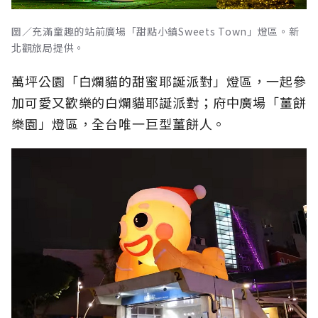
圖／充滿童趣的站前廣場「甜點小鎮Sweets Town」燈區。新
北觀旅局提供。
萬坪公園「白爛貓的甜蜜耶誕派對」燈區，一起參
加可愛又歡樂的白爛貓耶誕派對；
府中廣場「薑餅
樂園」燈區，全台唯一巨型薑餅人。