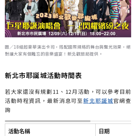
圖／18組超豪華演出卡司，搭配國際規格的舞台與聲光效果，絕
對讓大家有個難忘的音樂盛宴！新北觀旅局提供。
新北市耶誕城活動時間表
若大家還沒有規劃
11
、
12
月活動，可以參考目前
活動時程資訊，最新消息可至
新
北
耶誕
城
官網查
詢
活動名稱
日期