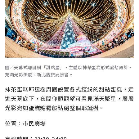
圖／天幕式耶誕樹「甜點星」，主體以抹茶蛋糕形式發想設計，
充滿光影美感。新北觀旅局臉書。
抹茶蛋糕耶誕樹周圍設置各式繽紛的甜點蛋糕，走
進天幕底下，夜間仰頭觀望可看見滿天繁星，層層
光影宛如蛋糕糖霜般點綴整個耶誕樹。
位置：市民廣場
亮燈時間：
17:30-24:00