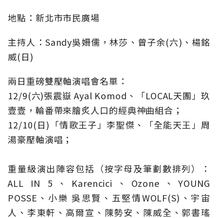
地點：
新北市市民廣場
主持人：Sandy吳姍儒，林莎、曾子余(六)、楊銘
威(日)
兩日重磅雙壓軸演唱會名單：
12/9(六)張震嶽 Ayal Komod、「LOCAL天團」玖
壹壹，輪番帶來膾炙人口的經典神曲組合；
12/10(日)「情歌王子」李聖傑、「全能天王」周
湯豪壓軸演唱；
重量級演出陣容包括（按字母及筆劃數排列）：
ALL IN 5、Karencici、Ozone、YOUNG
POSSE、小樂 吳思賢、五堅情WOLF(S)、宇宙
人、李東軒、高爾宣、陳勢安、陳威全、郭書瑤