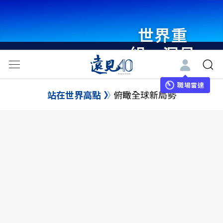
世界重
組・洞見
未來 與
世界領袖
職場雷達
站在世界高點
俯瞰全球新局勢
同行