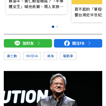
蘇姿丰、黃仁勳是親戚？「半導
體女王」喊他表舅，兩人家族圖
買不起的「單程機
曝光
響台灣近半世紀思
加好友
關注FB
黃仁勳
NVIDIA
鴻海
電動車