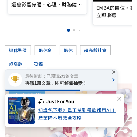
還會影響身體、心理、財務健
EMBA的價值，
康？
立即收聽
退休準備
退休金
退休
超高齡社會
超高齡
孤獨
×
最後衝刺：已閱讀2/3篇文章
再讀1篇文章，即可解鎖抽獎！
Just For You
知識包下載》重工業到餐飲都用AI！
產業降本增效全攻略