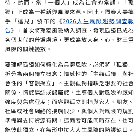
待，然而，當「一個人」成為社會的常態，「孤
獨」正成為一種新興風險來源。因此，國泰人壽攜
手「遠見」發布的《
2026人生風險趨勢調查報
告
》，首次將孤獨風險納入調查，發現孤獨已成為
各個世代的普遍處境，更成為放大身、心、財三重
風險的關鍵變數。
要理解孤獨如何轉化為具體風險，必須將「孤獨」
拆分為兩個獨立概念：情感性的「主觀孤獨」與社
會性的「客觀孤立」。主觀孤獨指缺乏想要的社會
關係、情感連結或歸屬感，主導個人對風險的感知
強度與焦慮程度；而客觀孤立則指與家人、朋友、
社區或社會網絡的接觸很少，與個人對風險的規劃
準備與支持資源有關，這兩者可能同時存在，也可
能彼此獨立，在無形中拉大人生風險的防護缺口。