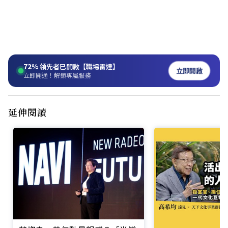
72%
領先者已開啟【職場雷達】
立即開啟
立即開通！解鎖專屬服務
延伸閱讀