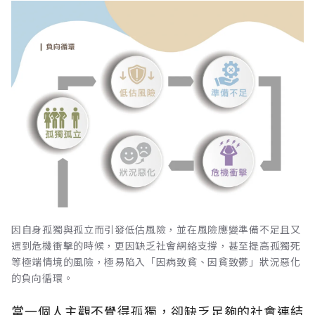
因自身孤獨與孤立而引發低估風險，並在風險應變準備不足且又
遇到危機衝擊的時候，更因缺乏社會網絡支撐，甚至提高孤獨死
等極端情境的風險，極易陷入「因病致貧、因貧致鬱」狀況惡化
的負向循環。
當一個人主觀不覺得孤獨，卻缺乏足夠的社會連結