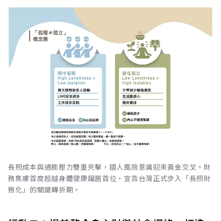
長照成本與通膨壓力雙重夾擊，國人風險意識迎來黃金交叉。財
務焦慮首度超越身體健康躍居首位，宣告台灣正式步入「長照財
務化」的關鍵轉折期。