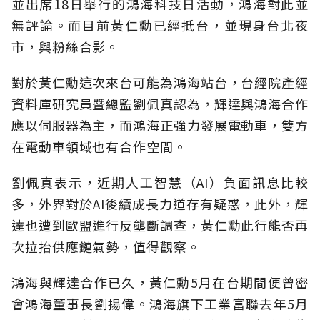
並出席18日舉行的鴻海科技日活動，鴻海對此並
無評論。而目前黃仁勳已經抵台，並現身台北夜
市，與粉絲合影。
對於黃仁勳這次來台可能為鴻海站台，台經院產經
資料庫研究員暨總監劉佩真認為，輝達與鴻海合作
應以伺服器為主，而鴻海正強力發展電動車，雙方
在電動車領域也有合作空間。
劉佩真表示，近期人工智慧（AI）負面訊息比較
多，外界對於AI後續成長力道存有疑惑，此外，輝
達也遭到歐盟進行反壟斷調查，黃仁勳此行能否再
次拉抬供應鏈氣勢，值得觀察。
鴻海與輝達合作已久，黃仁勳5月在台期間便曾密
會鴻海董事長劉揚偉。鴻海旗下工業富聯去年5月