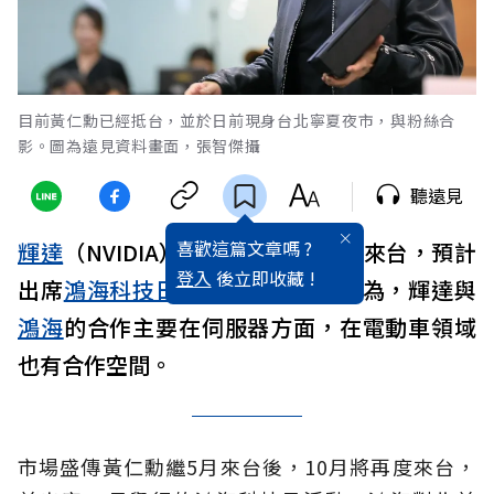
目前黃仁勳已經抵台，並於日前現身台北寧夏夜市，與粉絲合
影。圖為遠見資料畫面，張智傑攝
聽遠見
喜歡這篇文章嗎 ?
輝達
（NVIDIA）執行長
黃仁勳
再度來台，預計
登入
後立即收藏 !
出席
鴻海科技日
活動。產業專家認為，輝達與
鴻海
的合作主要在伺服器方面，在電動車領域
也有合作空間。
市場盛傳黃仁勳繼5月來台後，10月將再度來台，