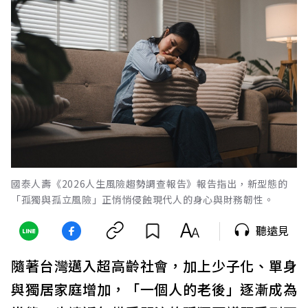
國泰人壽《2026人生風險趨勢調查報告》報告指出，新型態的
「孤獨與孤立風險」正悄悄侵蝕現代人的身心與財務韌性。
聽遠見
隨著台灣邁入超高齡社會，加上少子化、單身
與獨居家庭增加，「一個人的老後」逐漸成為