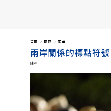
【遠見40週年慶】訂《遠見》贈實用家電3選1+暢銷好
首頁
國際
兩岸
兩岸關係的標點符號
陳冲
加入追蹤
陳冲