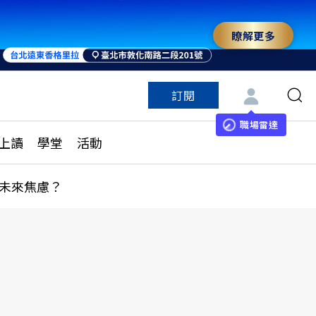
瞭解更多
來 與世界領袖同行
訂閱
特色頻道
訂閱
見線上讀
ESG遠見
職場雷達
上讀
學堂
活動
多訂閱方案
城市學
刊購買
健康遠見
未來焦慮？
子報訂閱
華人精英論壇
享知識包
領導影響力學院