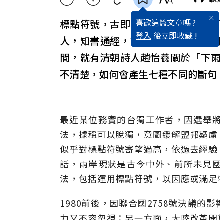
喜歡這篇文章嗎 ?
標點符號，古即有之，三字經所謂
登入
後立即收藏 !
人，知書通經，故不屑為之。然不
間，就有清朝詩人趙怡養關於「下
不清楚，如何會產生七種不同的斷句
最近某位務實的台獨工作者，因選舉
法，據稱可以脫獨，意圖緩解盟邦疑慮
似乎對標點符號寄望過高，依過去經驗
話，兩岸現狀是古今中外、前所未見
法，包括運用標點符號，以因應或滿足
1980前後，因聯合國2758號決議
力又不容忽視；另一方面，大陸改革開