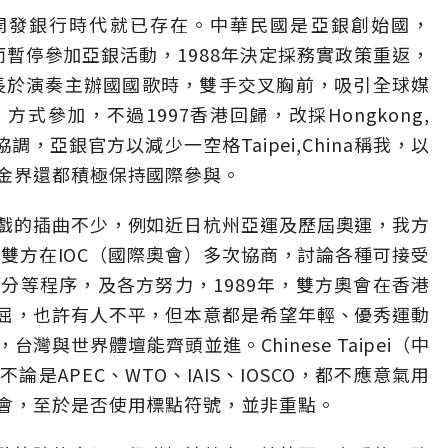
早在亞洲開發銀行時代就已存在。中華民國是亞銀創始國，
ina）而暫停參加亞銀活動，1988年決定採務實政策重返，
部長於演奏主辦國國歌時，雙手交叉胸前，吸引全球媒
式參加，不過1997香港回歸，改採Hongkong,
調，亞銀官方以減少一空格Taipei,China稱我，以
金界還都積極保持國際參與。
戲的插曲不少，例如近日杭州亞運及歷屆奧運，我方
1979後雙方在IOC（國際奧會）多次協商，討論各種可接受
分等程序，及各方努力，1989年，雙方奧會在香港
屈，也許有人不平，但本意都是希望年輕、優秀運動
與世界體壇能齊頭並進。Chinese Taipei（中
是APEC、WTO、IAIS、IOSCO，都不應意氣用
會，至於是否使用標點符號，並非重點。