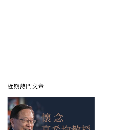
韌性演習
沒有爭吵告別、不是刻意疏
丹
戰，你還
遠：把成年人的關係當「四
卻
貨幣」？
季」更迭
序
近期熱門文章