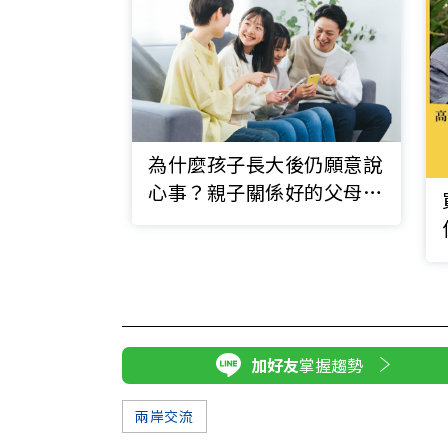
為什麼孩子長大後仍願意說
心事？親子關係好的父母都
有這7種習慣
加好友
掌握趨勢
兩岸交流