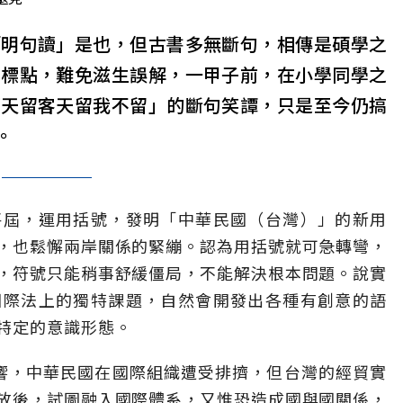
「明句讀」是也，但古書多無斷句，相傳是碩學之
用標點，難免滋生誤解，一甲子前，在小學同學之
雨天留客天留我不留」的斷句笑譚，只是至今仍搞
。
將屆，運用括號，發明「中華民國（台灣）」的新用
，也鬆懈兩岸關係的緊繃。認為用括號就可急轉彎，
，符號只能稍事舒緩僵局，不能解決根本問題。說實
國際法上的獨特課題，自然會開發出各種有創意的語
特定的意識形態。
的影響，中華民國在國際組織遭受排擠，但台灣的經貿實
放後，試圖融入國際體系，又惟恐造成國與國關係，