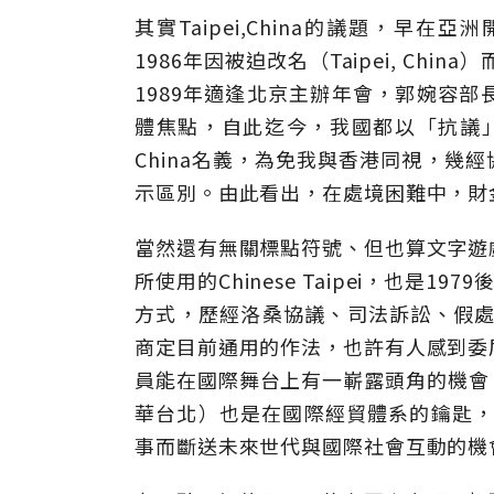
其實Taipei,China的議題，
1986年因被迫改名（Taipei, Ch
1989年適逢北京主辦年會，郭婉容
體焦點，自此迄今，我國都以「抗議」方
China名義，為免我與香港同視，幾經協
示區別。由此看出，在處境困難中，財
當然還有無關標點符號、但也算文字遊
所使用的Chinese Taipei，也是
方式，歷經洛桑協議、司法訴訟、假處
商定目前通用的作法，也許有人感到委
員能在國際舞台上有一嶄露頭角的機會，台灣
華台北）也是在國際經貿體系的鑰匙，不論
事而斷送未來世代與國際社會互動的機