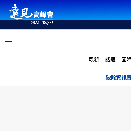
文
最新
最新
話題
國
雜誌目錄
活動
話題
AI
破除資訊
學堂
專題報導
科技
教育
遠見ON AIR
影音
合作