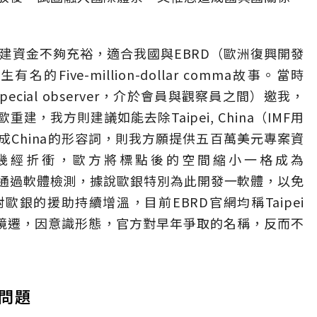
建資金不夠充裕，適合我國與EBRD（歐洲復興開發
ive-million-dollar comma故事。當時
cial observer，介於會員與觀察員之間）邀我，
，我方則建議如能去除Taipei, China（IMF用
變成China的形容詞，則我方願提供五百萬美元專案資
，幾經折衝，歐方將標點後的空間縮小一格成為
法，不能通過軟體檢測，據說歐銀特別為此開發一軟體，以免
銀的援助持續增溫，目前EBRD官網均稱Taipei
改境遷，因意識形態，官方對早年爭取的名稱，反而不
問題