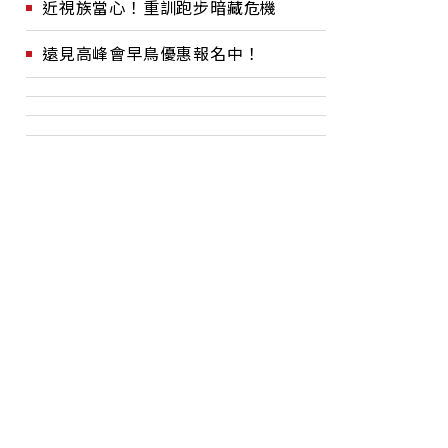
近視族當心！重訓跑步暗藏危機
遠見高峰會早鳥優惠報名中！