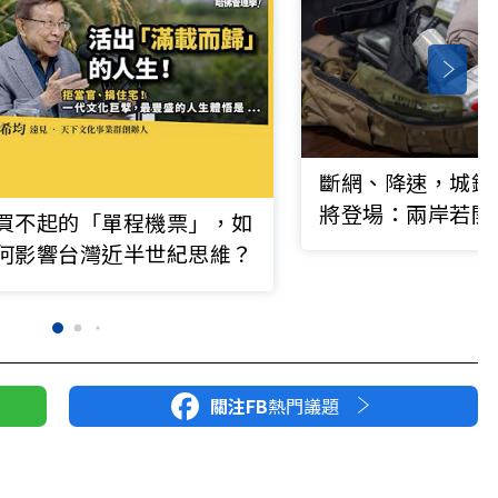
斷網、降速，城鎮
將登場：兩岸若開
買不起的「單程機票」，如
該準備哪6種「準
何影響台灣近半世紀思維？
關注FB
熱門議題