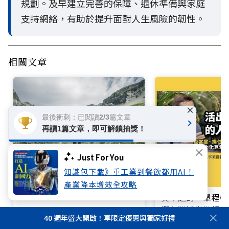
規劃。及早建立完善的保障、退休準備與家庭
支持網絡，有助於提升面對人生風險的韌性。
相關文章
×
最後衝刺：已閱讀2/3篇文章
再讀1篇文章，即可解鎖抽獎！
Just For You
知識包下載》重工業到餐飲都用AI！
退休金規劃，5大風險你準備好
產業降本增效全攻略
了嗎？理財專家李雪雯：「這階
買不起的「單程機
段」最關鍵
響台灣近半世紀思
40 週年盛大開啟！享限定優惠與獨家好禮