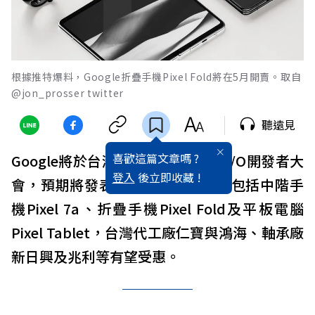
根據推特爆料，Google折疊手機Pixel Fold將在5月開賣。取自
@jon_prosser twitter
聽遠見
喜歡這篇文章嗎 ?
Google將於台灣時間5月11日舉辦I/O開發者大
登入
後立即收藏 !
會，預期將發表多項硬體新產品，包括中階手
機Pixel 7a、折疊手機Pixel Fold及平板電腦
Pixel Tablet，台灣代工廠仁寶與鴻海、軸承廠
新日興及兆利等有望受惠。