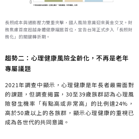
長照成本與通膨壓力雙重夾擊，國人風險意識迎來黃金交叉。財
務焦慮首度超越身體健康躍居首位，宣告台灣正式步入「長照財
務化」的關鍵轉折期。
趨勢二：心理健康風險全齡化，不再是老年
專屬議題
2021年調查中顯示，心理健康是年長者最需面對
的課題，但調查揭露，30至39歲族群認為心理風
險發生機率「有點高或非常高」的比例達24%，
高於50歲以上的各族群，顯示心理健康的重視已
成為各世代的共同意識。