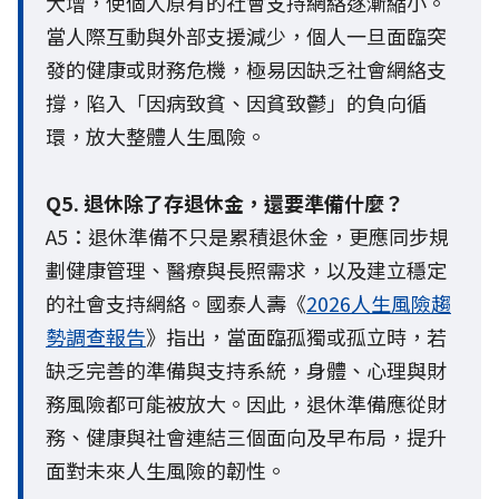
大增，使個人原有的社會支持網絡逐漸縮小。
當人際互動與外部支援減少，個人一旦面臨突
發的健康或財務危機，極易因缺乏社會網絡支
撐，陷入「因病致貧、因貧致鬱」的負向循
環，放大整體人生風險。
Q5. 退休除了存退休金，還要準備什麼？
A5：退休準備不只是累積退休金，更應同步規
劃健康管理、醫療與長照需求，以及建立穩定
的社會支持網絡。國泰人壽《
2026人生風險趨
勢調查報告
》指出，當面臨孤獨或孤立時，若
缺乏完善的準備與支持系統，身體、心理與財
務風險都可能被放大。因此，退休準備應從財
務、健康與社會連結三個面向及早布局，提升
面對未來人生風險的韌性。