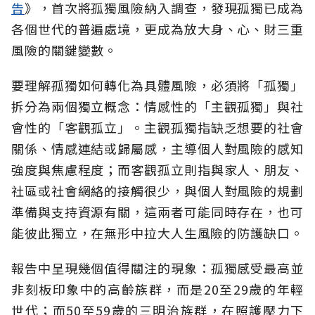
告
》，首次將孤獨風險納入調查，發現孤獨已成為
各個世代的普遍處境，更成為放大身、心、財三重
風險的關鍵變數。
要理解孤獨如何轉化為具體風險，必須將「孤獨」
拆分為兩個獨立概念：情感性的「主觀孤獨」與社
會性的「客觀孤立」。主觀孤獨指缺乏想要的社會
關係、情感連結或歸屬感，主導個人對風險的感知
強度與焦慮程度；而客觀孤立則指與家人、朋友、
社區或社會網絡的接觸很少，與個人對風險的規劃
準備與支持資源有關，這兩者可能同時存在，也可
能彼此獨立，在無形中拉大人生風險的防護缺口。
報告中呈現幾個值得關注的現象：孤獨感受最高並
非刻板印象中的高齡族群，而是20至29歲的年輕
世代；而50至59歲的三明治族群，在照護壓力下