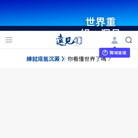
世界重
組・洞見
未來 與
世界領袖
職場雷達
練就底氣沉澱
你看懂世界了嗎？
同行