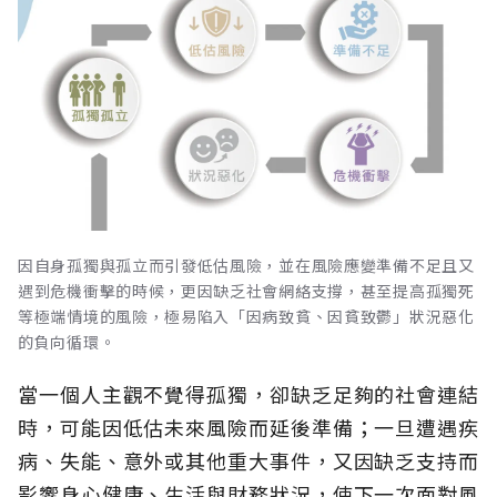
因自身孤獨與孤立而引發低估風險，並在風險應變準備不足且又
遇到危機衝擊的時候，更因缺乏社會網絡支撐，甚至提高孤獨死
等極端情境的風險，極易陷入「因病致貧、因貧致鬱」狀況惡化
的負向循環。
當一個人主觀不覺得孤獨，卻缺乏足夠的社會連結
時，可能因低估未來風險而延後準備；一旦遭遇疾
病、失能、意外或其他重大事件，又因缺乏支持而
影響身心健康、生活與財務狀況，使下一次面對風