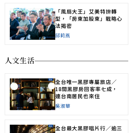
「風扇大王」艾美特拚轉
型，「房東加股東」戰略心
法揭密
邱莉燕
人文生活
全台唯一黑膠專屬旅店／
18間黑膠房回客率七成，
連台南居民也來住
吳淑華
全台最大黑膠唱片行／逾三