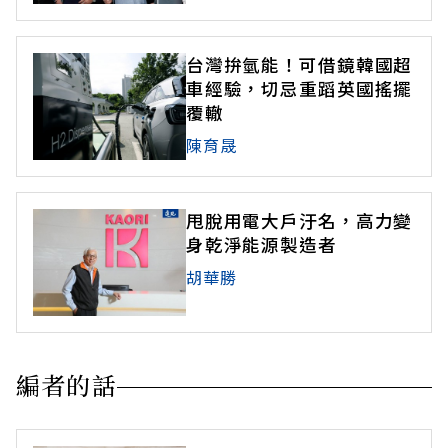
台灣拚氫能！可借鏡韓國超
車經驗，切忌重蹈英國搖擺
覆轍
陳育晟
甩脫用電大戶汙名，高力變
身乾淨能源製造者
胡華勝
編者的話