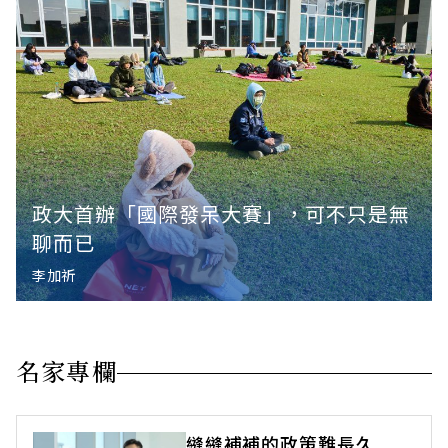
政大首辦「國際發呆大賽」，可不只是無
聊而已
李加祈
名家專欄
縫縫補補的政策難長久