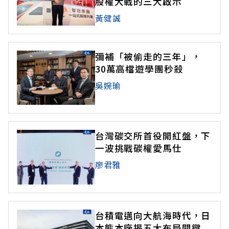
股權大戰的三大啟示
黃健誠
彌補「被偷走的三年」，
30萬高檔遊學團秒殺
吳婉瑜
台灣碳交所首役開紅盤，下
一波挑戰碳權愛馬仕
廖君雅
台積電邁向大航海時代，日
本熊本廠揭五大布局關鍵