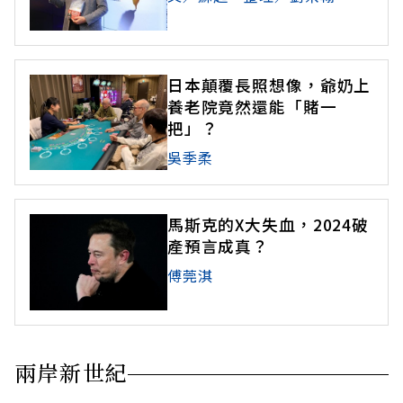
日本顛覆長照想像，爺奶上
養老院竟然還能「賭一
把」？
吳季柔
馬斯克的X大失血，2024破
產預言成真？
傅莞淇
兩岸新世紀