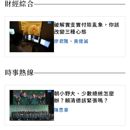
財經綜合
破解實支實付險亂象，你該
改變三種心態
廖君雅
、
黃健誠
時事熱線
朝小野大、少數總統怎麼
辦？賴清德該緊張嗎？
陳思豪