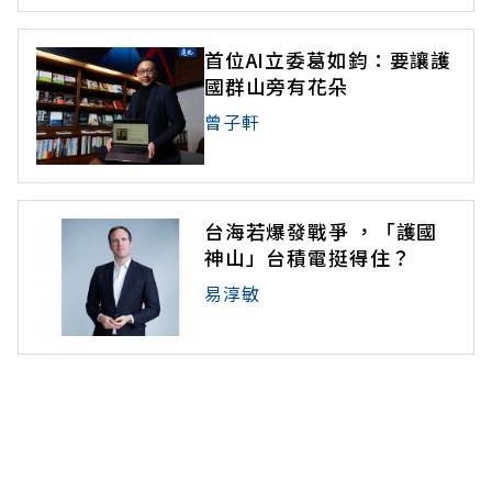
首位AI立委葛如鈞：要讓護
國群山旁有花朵
曾子軒
台海若爆發戰爭 ，「護國
神山」台積電挺得住？
易淳敏