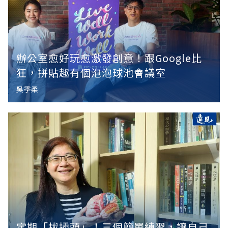
辦公室愈好玩愈激發創意！跟Google比
狂，拼貼趣有個泡泡球池會議室
吳季柔
定期「拔插頭」！三個簡單練習，讓自己