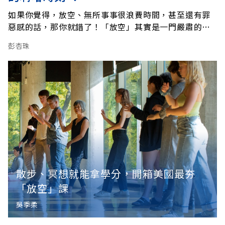
如果你覺得，放空、無所事事很浪費時間，甚至還有罪
惡感的話，那你就錯了！「放空」其實是一門嚴肅的腦
科學，當人們神遊、作白日夢時，大腦並未休息，而是
彭杏珠
啟動了「暗能量」（DMN），這股神祕的能量，與你的
創意、聯想力大有關係……。
散步、冥想就能拿學分，開箱美國最夯
「放空」課
吳季柔