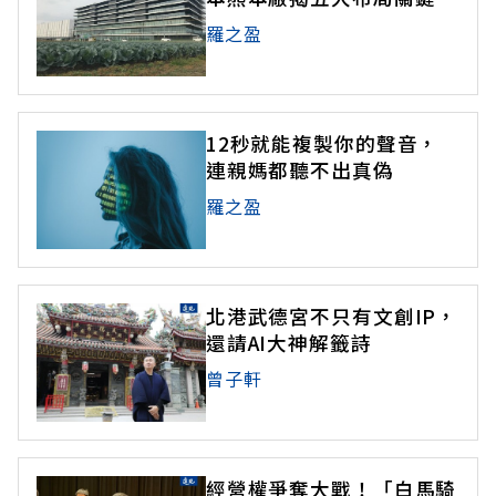
羅之盈
12秒就能複製你的聲音，
連親媽都聽不出真偽
羅之盈
北港武德宮不只有文創IP，
還請AI大神解籤詩
曾子軒
經營權爭奪大戰！「白馬騎