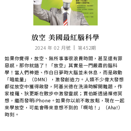
放空 美國最紅腦科學
2024 年 02 月號
第452期
如果你覺得，放空、無所事事很浪費時間，甚至還有罪
惡感，那你就錯了！「放空」其實是一門嚴肅的腦科
學！當人們神遊、作白日夢時大腦並未休息，而是啟動
「暗能量」（DMN），激發創造力。人類不少偉大發想
都從放空中獲得啟發，阿基米德在洗澡時解開難題，作
家梭羅、狄更斯在散步中激發靈感；賈伯斯透過禪修冥
想，繼而發明iPhone。如果你以前不敢放鬆，現在一起
來學放空，可能會帶來意想不到的「啊哈！」（Aha!）
時刻。