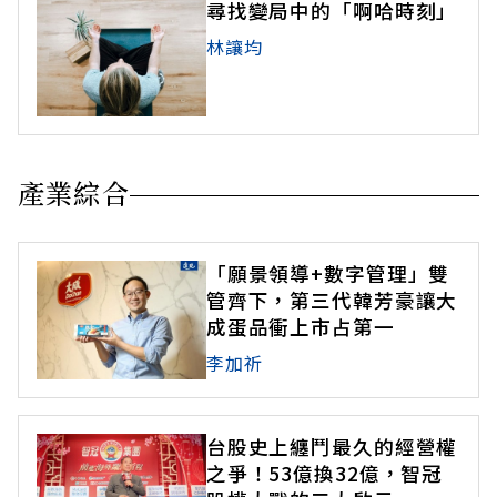
尋找變局中的「啊哈時刻」
林讓均
產業綜合
「願景領導+數字管理」雙
管齊下，第三代韓芳豪讓大
成蛋品衝上市占第一
李加祈
台股史上纏鬥最久的經營權
之爭！53億換32億，智冠