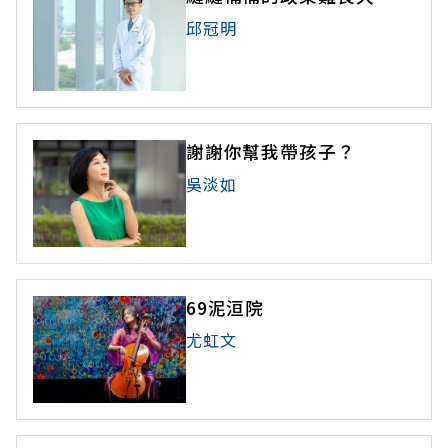
邱冠明
謝謝你幫我帶孩子？
吳淡如
69泥洹院
尤虹文