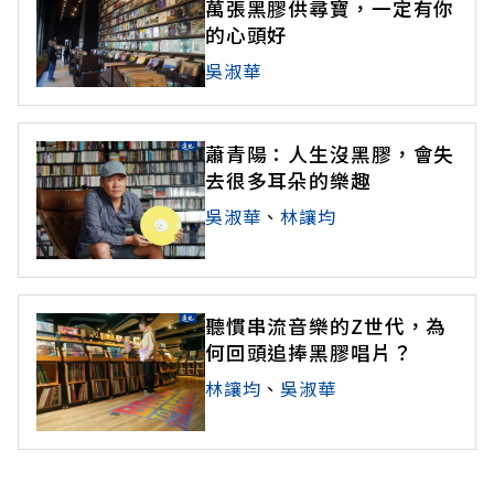
萬張黑膠供尋寶，一定有你
的心頭好
吳淑華
蕭青陽：人生沒黑膠，會失
去很多耳朵的樂趣
吳淑華
、
林讓均
聽慣串流音樂的Z世代，為
何回頭追捧黑膠唱片？
林讓均
、
吳淑華