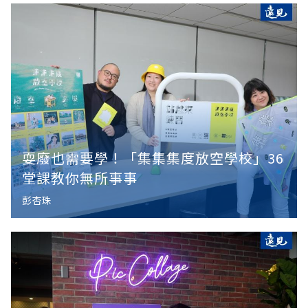
耍廢也需要學！「集集集度放空學校」36
堂課教你無所事事
彭杏珠