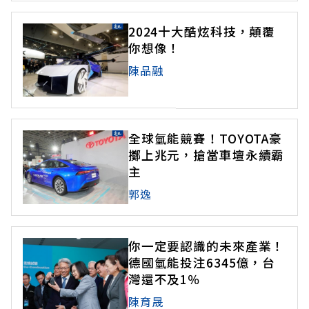
2024十大酷炫科技，顛覆
你想像！
陳品融
全球氫能競賽！TOYOTA豪
擲上兆元，搶當車壇永續霸
主
郭逸
你一定要認識的未來產業！
德國氫能投注6345億，台
灣還不及1％
陳育晟