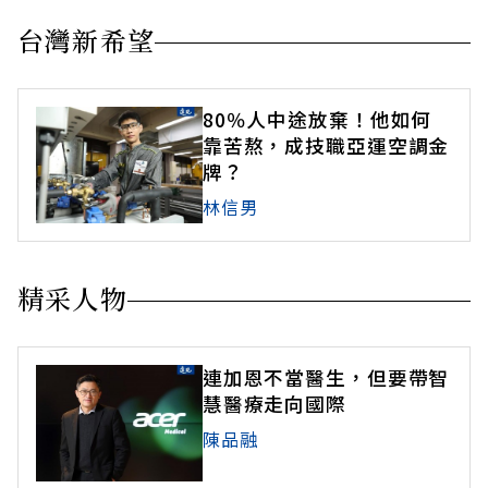
台灣新希望
80％人中途放棄！他如何
靠苦熬，成技職亞運空調金
牌？
林信男
精采人物
連加恩不當醫生，但要帶智
慧醫療走向國際
陳品融