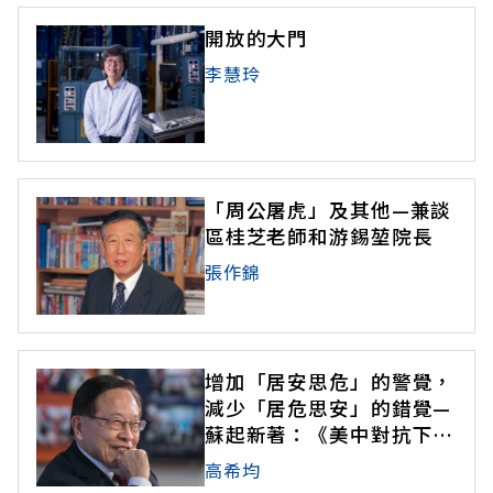
開放的大門
李慧玲
「周公屠虎」及其他—兼談
區桂芝老師和游錫堃院長
張作錦
增加「居安思危」的警覺，
減少「居危思安」的錯覺—
蘇起新著：《美中對抗下的
台灣選擇》
高希均