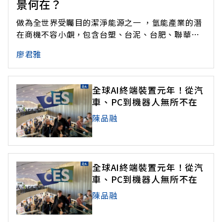
景何在？
做為全世界受矚目的潔淨能源之一 ，氫能產業的潛
在商機不容小覷，包含台塑、台泥、台肥、聯華、
中油及台電等大廠，近來都端出布局成果。在全球
廖君雅
大企業爭相投入、分一杯羹的同時，投資人該如何
看待這場未來產業盛宴？
全球AI終端裝置元年！從汽
車、PC到機器人無所不在
陳品融
全球AI終端裝置元年！從汽
車、PC到機器人無所不在
陳品融