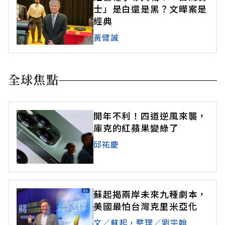
士」是白還是黑？文曄案是
經典
黃健誠
全球焦點
開年不利！四道逆風來襲，
庫克的紅蘋果變綠了
邱祐慶
蘇起揭兩岸未來九種劇本，
美國最怕台灣克里米亞化
文／蘇起，整理／劉宗翰