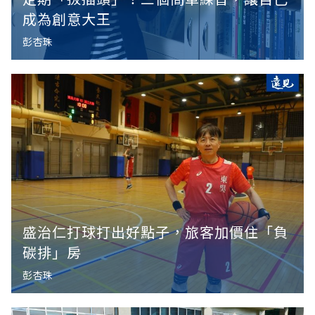
成為創意大王
彭杏珠
盛治仁打球打出好點子，旅客加價住「負
碳排」房
彭杏珠