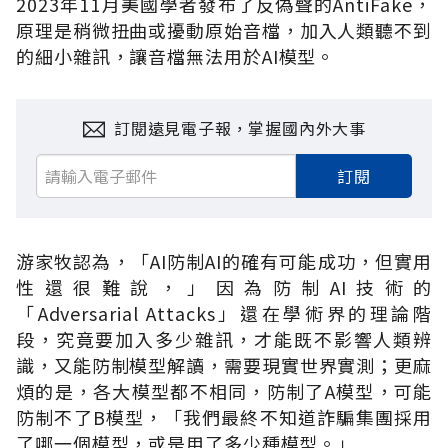
2023
年
11
月美國學者發布了反偽聲的
AntiFake
，
原理是稍微扭曲或擾動原始音檔，加入人類聽不到
的細小雜訊，讓音檔無法用於
AI
模型。
訂閱遠見電子報，掌握國內外大事
訂閱
游家牧認為，「
AI
防制
AI
的確有可能成功，但實用
性還很難說，」因為防制
AI
技術的
「
Adversarial Attacks
」還在學術界的理論階
段，究竟要加入多少雜訊，才能既不影響人類辨
識，又能防制模型解讀，需要現實世界實測；更麻
煩的是，各大模型都不相同，防制了
A
模型，可能
防制不了
B
模型，「我們最終不知道詐騙集團採用
了哪一個模型，或是用了多少種模型。」