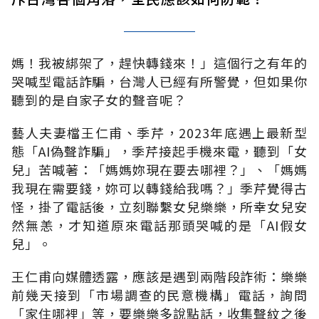
媽！我被綁架了，趕快轉錢來！」這個行之有年的
哭喊型電話詐騙，台灣人已經有所警覺，但如果你
聽到的是自家子女的聲音呢？
藝人夫妻檔王仁甫、季芹，
2023
年底遇上最新型
態「
AI
偽聲詐騙」，季芹接起手機來電，聽到「女
兒」苦喊著：「媽媽妳現在要去哪裡？」、「媽媽
我現在需要錢，妳可以轉錢給我嗎？」季芹覺得古
怪，掛了電話後，立刻聯繫女兒樂樂，所幸女兒安
然無恙，才知道原來電話那頭哭喊的是「
AI
假女
兒」。
王仁甫向媒體透露，應該是遇到兩階段詐術：樂樂
前幾天接到「市場調查的民意機構」電話，詢問
「家住哪裡」等，要樂樂多說點話，收集聲紋之後