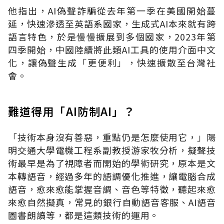
他指出，
AI
偽聲詐騙從去年第一季在美國開始蔓
延，快速滲透至英語系國家，生成式
AI
本來就有跨
語言特色，於是慢慢擴展到多個國家，
2023
年第
四季開始，中國陸續將此類
AI
工具的使用介面中文
化，讓偽聲生成「更便利」，快速擴散至台灣社
會。
難道得用「AI防制AI」？
「技術本身沒有善惡，重點仍是怎麼使用它，」陽
明交通大學電機工程系副教授游家牧分析，擬聲技
術最早是為了視障者而開始的學術研究，原本是文
本轉語音，經過多年的語調優化推進，讓電腦合成
語音，愈來愈能掌握音調、音色等特徵，聽起來愈
來愈自然擬真，常見的銀行自動語音客服、
AI
語音
圖書朗讀等，都是這類技術的運用。