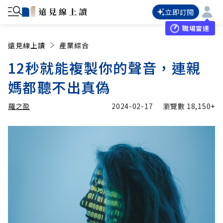
立即訂閱
職場雷達
遠見線上讀
產業綜合
12秒就能複製你的聲音，連親
媽都聽不出真偽
羅之盈
2024-02-17
瀏覽數
18,150+
加入追蹤
羅之盈