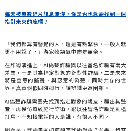
每天被無數碎片訊息淹沒，你是否也急需找到一個
指引未來的座標？
「我們都算有警覺的人，還是有點緊張，一般人就
更不用說了，」游家牧語氣中盡是無奈。
在詐術演進上，
AI
偽聲詐騙與以往冒名詐騙有兩大
差異，一是其為指定對象的針對性詐騙，二是未來
將是善意的擬聲，與惡意的偽聲，同時共存的世
界。真真假假同時運行，讓辨識更為困難。
AI
偽聲詐騙需要先找到指定對象的親友，騙出其聲
音，再模仿聲紋施行詐術，跟以往冒名詐騙是亂槍
打鳥、不知接電話的人是誰，有很大不同。
問題是，詐騙集團如何鎖定詐騙對象？並進一步客