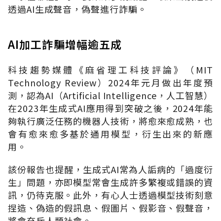
透過
AI
生成聲音，偽聲進行詐騙。
AI加工詐騙增幅逾五成
科技趨勢媒體《麻省理工科技評論》（
MIT
Technology Review
）
2024
年元月做出年度預
測，認為
AI
（
Artificial Intelligence
，人工智慧）
在
2023
年生成式
AI
應用得到突破之後，
2024
年能
夠執行廣泛任務的機器人技術，將愈來愈成熟，也
會有愈來愈多基於通用模型，衍生出來的新應
用。
該份報告也提醒，生成式
AI
常為人詬病的「過度衍
生」問題，亦即模型常會生成許多繁複或錯誤的資
訊，仍待克服。此外，有心人士透過模型技術刻意
捏造、偽造的假訊息、假圖片、假影音、假聲音，
將會充斥人類社會。