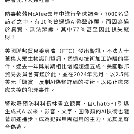
防毒軟體
McAfee
去年中進行全球調查，
7000
名受
訪者之中，有
10
％曾遇過
AI
偽聲詐騙，而因為過
於真實、無法辨識，其中
77
％甚至因此損失錢
財！
美國聯邦貿易委員會（
FTC
）發出警訊，不法人士
蒐集大眾生物識別資訊，透過
AI
技術加工詐騙的事
件，過去一年與前期相比增幅超過五成。美國聯邦
貿易委員會有鑑於此，並在
2024
年元月，以
2.5
萬
美元「懸賞」反制
AI
偽聲詐騙的技術，以遏止愈來
愈失控的犯罪事件。
警政署預防科科長林書立觀察，自
ChatGPT
引爆
生成式
AI
以來，影音、文字、圖像類的
AI
技術也隨
著加速進步，成為犯罪集團運用的主力，尤其是聲
音偽造。