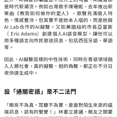
是時代新潮流。例如台灣歌手陳珊妮，去年推出新
單曲《教我如何做你的愛人》，歌聲充滿個人特
色，情感豐沛，但其實不是她本人唱的，而是她與
AI Lab
合作的
AI
擬聲。又如美國紐約市長亞當斯
（
Eric Adams
）創建個人
AI
語音模型，讓他可以
用多種語言向市民發送訊息，包括西班牙語、華語
等。
因此，
AI
擬聲這樣的中性技術，同時在善惡領域融
入人類社會，真的擬聲、假的偽聲，都正在不分日
夜快速生成中。
設「通關密語」是不二法門
「眼見不為真，耳聽不為實，是面對陌生來源的遠
端訊息，該有的警覺！」林書立建議，親友之間要