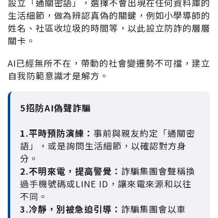
設立「通關密語」，選擇不會出現在任何資料庫的
生活細節，做為辨認真偽的關鍵，例如小學導師的
姓名、社區收垃圾的時間等，以此設立防詐的層層
關卡。
AI
已經無所不在，帶動的社會變遷勢不可擋，建立
自我防範意識才是解方。
5招防AI偽聲詐騙
1.平時預防演練：
事前與親友約定「通關密
語」，或是詢問生活細節，以確認對方身
分。
2.不明來電，提高警覺：
詐騙集團會聲稱換
過手機號碼或LINE ID，讓來電來源和以往
不同。
3.冷靜，別被急迫引導：
詐騙集團會以車