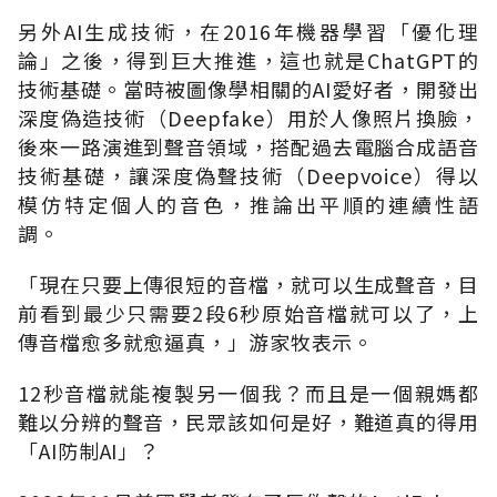
另外
AI
生成技術，在
2016
年機器學習「優化理
論」之後，得到巨大推進，這也就是
ChatGPT
的
技術基礎。當時被圖像學相關的
AI
愛好者，開發出
深度偽造技術（
Deepfake
）用於人像照片換臉，
後來一路演進到聲音領域，搭配過去電腦合成語音
技術基礎，讓深度偽聲技術（
Deepvoice
）得以
模仿特定個人的音色，推論出平順的連續性語
調。
「現在只要上傳很短的音檔，就可以生成聲音，目
前看到最少只需要
2
段
6
秒原始音檔就可以了，上
傳音檔愈多就愈逼真，」游家牧表示。
12
秒音檔就能複製另一個我？而且是一個親媽都
難以分辨的聲音，民眾該如何是好，難道真的得用
「
AI
防制
AI
」？