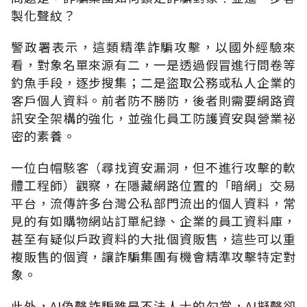
製化聲紋？
警政署表示，這類精準詐騙攻擊，以國外經驗來
看，對象名單來源有二，一是透過假冒進行問卷等
釣魚手段，逐步搜集；二是盜取公務或私人企業的
客戶個人資料。前者防不勝防，後者則需要網路資
訊安全架構的強化，並強化員工防護資安與營業祕
密的素養。
一位白帽駭客（尋找資安漏洞，但不進行攻擊的軟
體工程師）觀察，在隱藏網路位置的「暗網」交易
平台，流傳許多台灣公私部門流出的個人資料，常
見的有如購物網站訂單紀錄、企業的員工資料庫，
甚至有疑似戶政資料的大批個資販售，這些可以重
複販售的個資，讓詐騙集團有機會精準攻擊特定對
象。
此外，
AI
偽聲詐騙雖是不法人士的勾當，
AI
擬聲卻