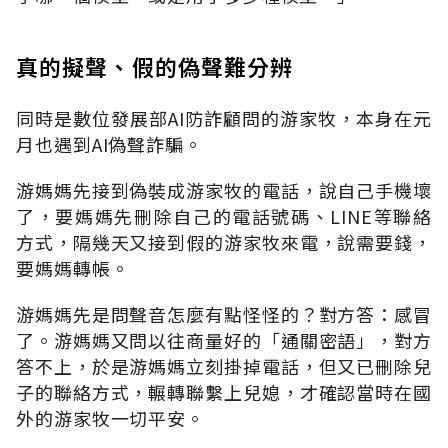
真的擬聲、假的偽聲難分辨
同時是數位發展部
AI
防詐顧問的游家牧，本身在元
月也遇到
AI
偽聲詐騙。
游媽媽先接到偽裝成游家牧的電話，說自己手機壞
了，要媽媽先刪除自己的電話號碼、
LINE
等聯絡
方式，隔幾天又接到假的游家牧來電，說需要錢，
要媽媽轉帳。
游媽媽先是問聲音怎麼有點怪怪的？對方答：感冒
了。游媽媽又問以往商量好的「通關密語」，對方
答不上，於是游媽媽立刻掛掉電話，但又已刪除兒
子的聯絡方式，輾轉聯繫上兒媳，才確認當時在國
外的游家牧一切平安。