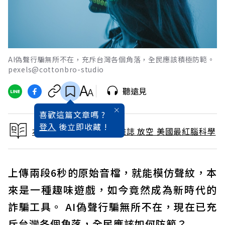
AI偽聲行騙無所不在，充斥台灣各個角落，全民應該積極防範。
pexels@cottonbro-studio
聽遠見
喜歡這篇文章嗎 ?
登入
後立即收藏 !
本文出自 2024 / 2月號雜誌 放空 美國最紅腦科學
上傳兩段6秒的原始音檔，就能模仿聲紋，本
來是一種趣味遊戲，如今竟然成為新時代的
詐騙工具。 AI偽聲行騙無所不在，現在已充
斥台灣各個角落，全民應該如何防範？