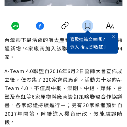
喜歡這篇文章嗎 ?
台灣眼下最活躍的航太產業 A-Team 4.0聯盟，通
登入
後立即收藏 !
過新增74家廠商加入該聯盟，會員數爆增為294
家。
A-Team 4.0聯盟自2016年6月2日誓師大會宣佈成
立後，便聚集了220家會員廠商。活動力十足的A-
Team 4.0，不僅與中鋼、榮剛、中鋁、燁鋒、台
塑及永虹等6家原物料廠商簽訂策略聯盟合作協議
書，各家認證持續進行中；另有20家業者預計自
2017年開始，陸續進入機台研改、效能驗證階
段。