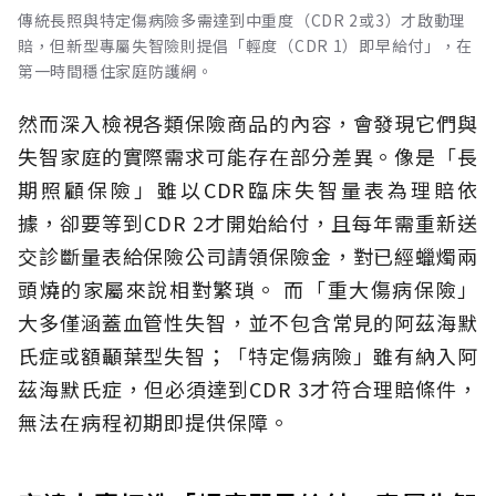
傳統長照與特定傷病險多需達到中重度（CDR 2或3）才啟動理
賠，但新型專屬失智險則提倡「輕度（CDR 1）即早給付」，在
第一時間穩住家庭防護網。
然而深入檢視各類保險商品的內容，會發現它們與
失智家庭的實際需求可能存在部分差異。像是「長
期照顧保險」雖以CDR臨床失智量表為理賠依
據，卻要等到CDR 2才開始給付，且每年需重新送
交診斷量表給保險公司請領保險金，對已經蠟燭兩
頭燒的家屬來說相對繁瑣。
而「重大傷病保險」
大多僅涵蓋血管性失智，並不包含常見的阿茲海默
氏症或額顳葉型失智；「特定傷病險」雖有納入阿
茲海默氏症，但必須達到CDR 3才符合理賠條件，
無法在病程初期即提供保障。