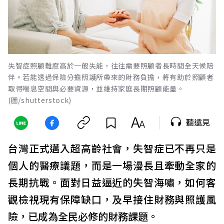
失智症照顧難度高於一般失能，往往需要照顧者長時間全天候陪
伴。若能透過保險分擔照護所帶來的財務負擔，將有助於照顧者
取得喘息空間與必要資源，並維持家庭長期照顧能量。
(圖/shutterstock)
聽遠見
台灣正式邁入超高齡社會，失智症已不再只是
個人的醫療議題，而是一場漫長且牽動全家的
長期抗戰。面對日益逼近的失智海嘯，如何客
觀檢視現有保障缺口，及早接住財務與照護風
險，已成為全民必修的財務課題。