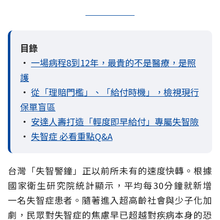
目錄
•
一場病程8到12年，最貴的不是醫療，是照
護
•
從「理賠門檻」、「給付時機」，檢視現行
保單盲區
•
安達人壽打造「輕度即早給付」專屬失智險
•
失智症 必看重點Q&A
台灣「失智警鐘」正以前所未有的速度快轉。根據
國家衛生研究院統計顯示，平均每30分鐘就新增
一名失智症患者。隨著進入超高齡社會與少子化加
劇，民眾對失智症的焦慮早已超越對疾病本身的恐