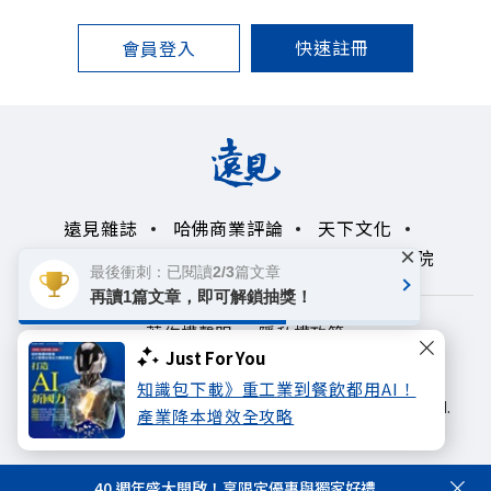
快速註冊
會員登入
遠見雜誌
哈佛商業評論
天下文化
×
未來親子學習平台
50+
領導影響力學院
最後衝刺：已閱讀2/3篇文章
再讀1篇文章，即可解鎖抽獎！
著作權聲明
隱私權政策
Just For You
Copyright© 1999~2026
知識包下載》重工業到餐飲都用AI！
遠見天下文化出版股份有限公司. All rights reserved.
產業降本增效全攻略
40 週年盛大開啟！享限定優惠與獨家好禮