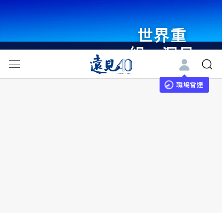
世界重
組・洞見
未來 與
世界領袖
職場雷達
同行