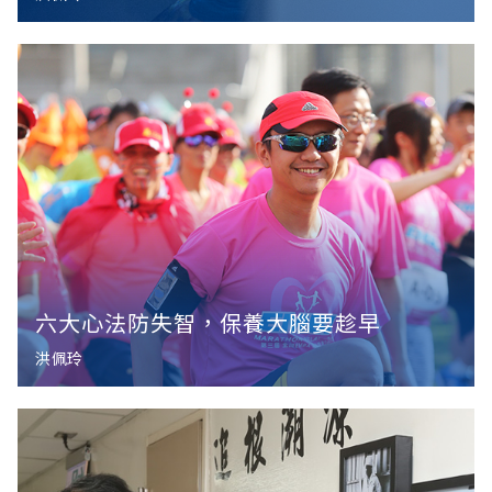
六大心法防失智，保養大腦要趁早
洪佩玲