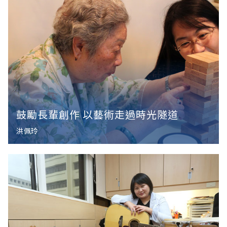
鼓勵長輩創作 以藝術走過時光隧道
洪佩玲