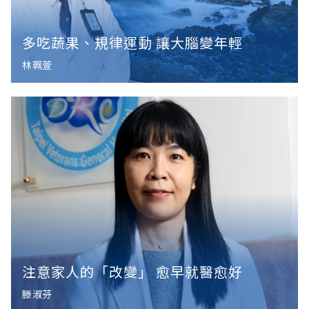
多吃蔬果、規律運動 讓大腦變年輕
林珮萱
注意家人的「改變」 愈早就醫愈好
滕淑芬