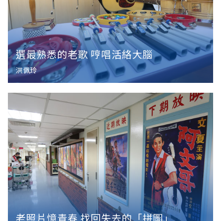
選最熟悉的老歌 哼唱活絡大腦
洪佩玲
老照片憶青春 找回失去的「拼圖」