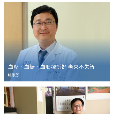
血壓、血糖、血脂控制好 老來不失智
滕淑芬