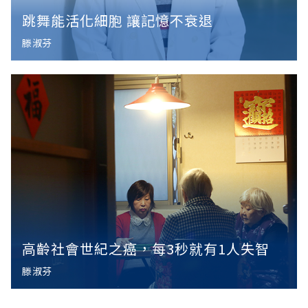
跳舞能活化細胞 讓記憶不衰退
滕淑芬
高齡社會世紀之癌，每3秒就有1人失智
滕淑芬