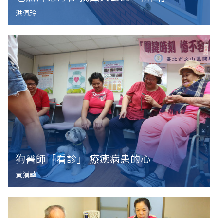
洪佩玲
狗醫師「看診」 療癒病患的心
黃漢華