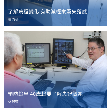
了解病程變化 有助減輕家屬失落感
滕淑芬
預防趁早 40歲起要了解失智徵兆
林珮萱