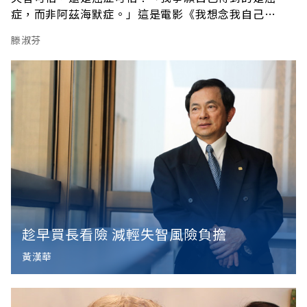
症，而非阿茲海默症。」這是電影《我想念我自己
（Still Alice）》劇中，一句令人感傷的對白。在台灣
滕淑芬
民眾心中，也是如此認為嗎？為了解民眾對失智症的認
識程度，《健康遠見》在今年2月中旬啟動「失智症認知
大調查」，以電話訪問40歲以上民眾，完成802份有效
趁早買長看險 減輕失智風險負擔
黃漢華