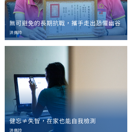
無可避免的長期抗戰，攜手走出恐懼幽谷
洪佩玲
健忘≠失智，在家也能自我檢測
洪佩玲