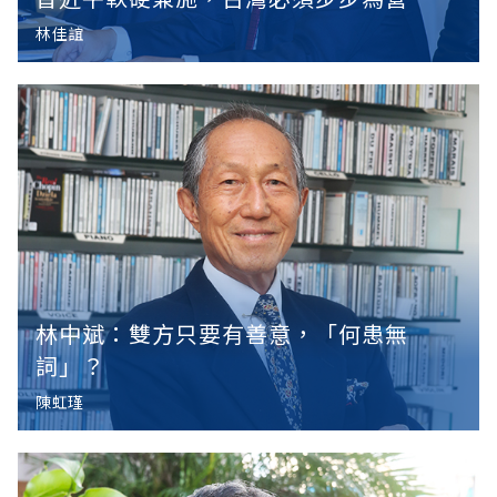
林佳誼
林中斌：雙方只要有善意，「何患無
詞」？
陳虹瑾