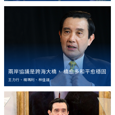
兩岸協議是跨海大橋， 橋愈多和平愈穩固
王力行、楊瑪利、林佳誼