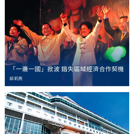
「一邊一國」掀波 錯失區域經濟合作契機
邱莉燕