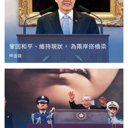
鞏固和平、維持現狀， 為兩岸搭橋梁
林佳誼