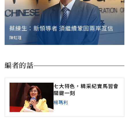
蔡練生：新領導者 須繼續鞏固兩岸互信
陳虹瑾
編者的話
七大特色，精采紀實馬習會
關鍵一刻
楊瑪利