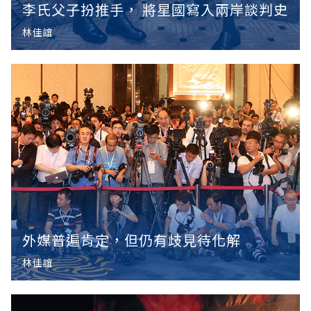
李氏父子扮推手， 將星國寫入兩岸談判史
林佳誼
外媒普遍肯定，但仍有歧見待化解
林佳誼