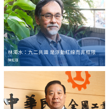
林濁水：九二共識 是浮動紅線而非框限
陳虹瑾