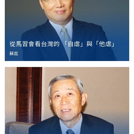
從馬習會看台灣的 「自虐」與「他虐」
蘇起