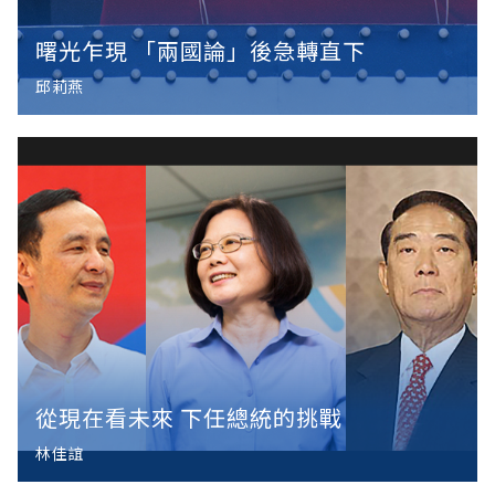
曙光乍現 「兩國論」後急轉直下
邱莉燕
從現在看未來 下任總統的挑戰
林佳誼