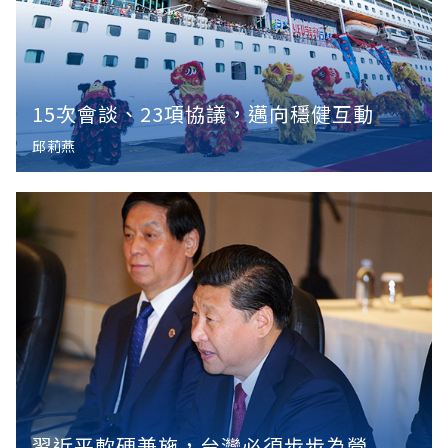
15次會談、23項協議，邁向穩健互動
邱莉燕
習近平軟硬兼施，台灣必須步步為營