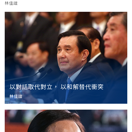
林佳誼
選，那麼這四個月將是「兩岸關係非常微妙的一段時
間。」他認為，這將是一段蔡英文與北京之間的「磨合
期」，也是觀察蔡英文兩岸政策的第一個階段。張五岳
預
以對話取代對立， 以和解替代衝突
林佳誼