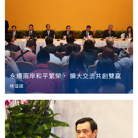
永續兩岸和平繁榮， 擴大交流共創雙贏
林佳誼