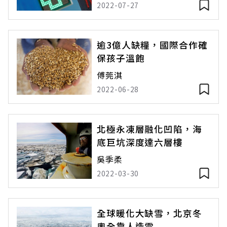
2022-07-27
逾3億人缺糧，國際合作確
保孩子溫飽
傅莞淇
2022-06-28
北極永凍層融化凹陷，海
底巨坑深度達六層樓
吳季柔
2022-03-30
全球暖化大缺雪，北京冬
奧全靠人造雪