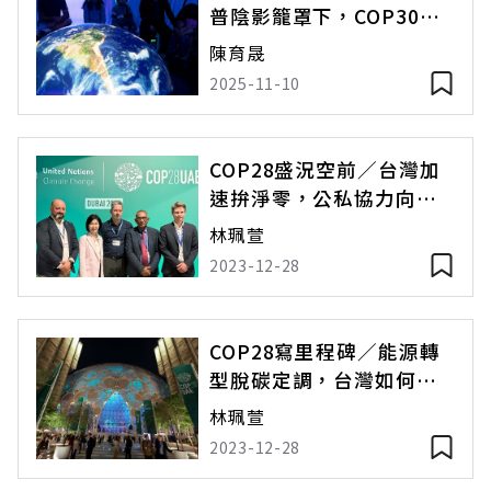
普陰影籠罩下，COP30能
解暖化難題？
陳育晟
2025-11-10
COP28盛況空前／台灣加
速拚淨零，公私協力向國
際發聲
林珮萱
2023-12-28
COP28寫里程碑／能源轉
型脫碳定調，台灣如何跨
過「最難關卡」？
林珮萱
2023-12-28