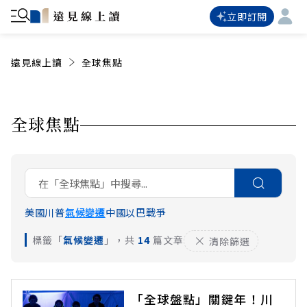
立即訂閱
遠見線上讀
全球焦點
全球焦點
美國
川普
氣候變遷
中國
以巴戰爭
標籤「
氣候變遷
」，共
14
篇文章
清除篩選
「全球盤點」關鍵年！川