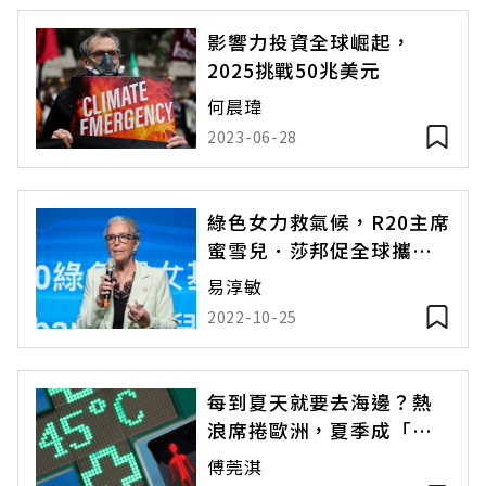
影響力投資全球崛起，
2025挑戰50兆美元
何晨瑋
2023-06-28
綠色女力救氣候，R20主席
蜜雪兒．莎邦促全球攜手
拚零碳
易淳敏
2022-10-25
每到夏天就要去海邊？熱
浪席捲歐洲，夏季成「危
險季節」
傅莞淇