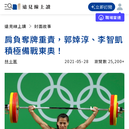
立即訂閱
職場雷達
遠見線上讀
封面故事
肩負奪牌重責，郭婞淳、李智凱
積極備戰東奧！
林士蕙
2021-05-28
瀏覽數
25,200+
加入追蹤
林士蕙