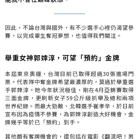
因此，不論台灣與國外，有不少選手心裡仍渴望參
賽，以完成畢生奪冠夢想，也值得我們關注。
舉重女神郭婞淳，可望「預約」金牌
本屆東京奧運，台灣目前已取得超過30張進場門
票。代表隊中奪金牌希望最濃厚的，莫過於舉重選
手郭婞淳。她今年狀況極佳，剛在4月亞錦賽取得
三面金牌，更刷新女子59公斤級抓舉及總和兩項
世界紀錄。而最大勁敵、北韓選手崔孝辛，於日前
宣布因為疫情不參賽，為郭婞淳創造大好機會，金
牌幾乎等於已「預約」到手。
其他頗有奪牌機會的，還包括在電影《翻滾吧！男