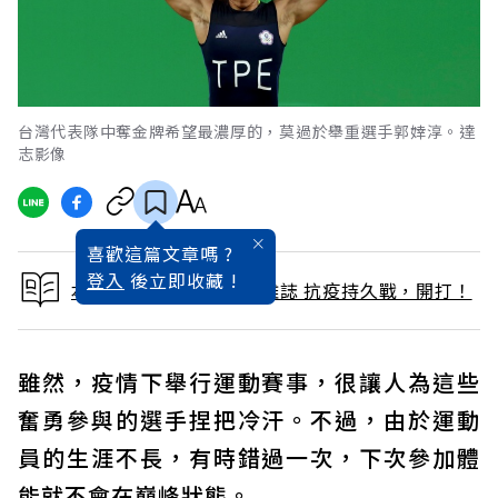
台灣代表隊中奪金牌希望最濃厚的，莫過於舉重選手郭婞淳。達
志影像
喜歡這篇文章嗎 ?
登入
後立即收藏 !
本文出自 2021 / 6月號雜誌 抗疫持久戰，開打！
雖然，疫情下舉行運動賽事，很讓人為這些
奮勇參與的選手捏把冷汗。不過，由於運動
員的生涯不長，有時錯過一次，下次參加體
能就不會在巔峰狀態。