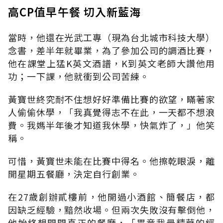
高CP值早午餐 切入新藍海
當時，他還在光武工專（現為台北城市科技大學）
念書，差半年就畢業，為了參加公司的調酒比賽，
他在課堂上猛K英文酒譜，K到英文老師大讚他用
功；一下課，他就衝到公司苦練。
黃寶世終究耐不住想好好準備比賽的欲望，瞞著家
人偷偷休學，「我真覺得志不在此，一天都不想浪
費。我媽半年後才知道我休學，快氣炸了，」他笑
稱。
可惜，黃寶世未能在比賽中得名。他擦乾眼淚，離
開星期五餐廳，決定自行創業。
在27歲創辦貳樓前，他開過小酒館、簡餐店，都
因缺乏經驗，黯然收場。但兩次失敗沒有擊倒他，
他始終想開間真正的餐廳，「畢竟我最精華的經