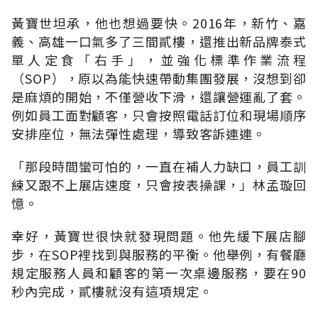
黃寶世坦承，他也想過要快。2016年，新竹、嘉
義、高雄一口氣多了三間貳樓，還推出新品牌泰式
單人定食「右手」，並強化標準作業流程
（SOP），原以為能快速帶動集團發展，沒想到卻
是麻煩的開始，不僅營收下滑，還讓營運亂了套。
例如員工面對顧客，只會按照電話訂位和現場順序
安排座位，無法彈性處理，導致客訴連連。
「那段時間蠻可怕的，一直在補人力缺口，員工訓
練又跟不上展店速度，只會按表操課，」林孟璇回
憶。
幸好，黃寶世很快就發現問題。他先緩下展店腳
步，在SOP裡找到與服務的平衡。他舉例，有餐廳
規定服務人員和顧客的第一次桌邊服務，要在90
秒內完成，貳樓就沒有這項規定。