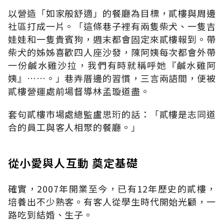
以營造「如家般舒適」的餐廳為目標，貳樓與周邊
社區打成一片。「這條巷子裡有兩隻柴犬、一隻吉
娃娃和一隻貴賓狗，週末都會固定來貳樓報到。帶
柴犬的姊姊喜歡四人座沙發，陳阿姨每次都會外帶
一份鹹水雞沙拉，我們有時就稱呼她『鹹水雞阿
姨』……。」巷弄厝邊的習慣，三言兩語間，便被
貳樓營運處前場督導林孟璇道盡。
套句貳樓市場處總監盧思珩的話：「貳樓是志同道
合的員工與客人相聚的餐廳。」
從小愛與人互動 奠定基礎
確實，2007年開業至今，已有12年歷史的貳樓，
培養出不少熟客。有客人從學生時代開始光顧，一
路吃到結婚、生子。