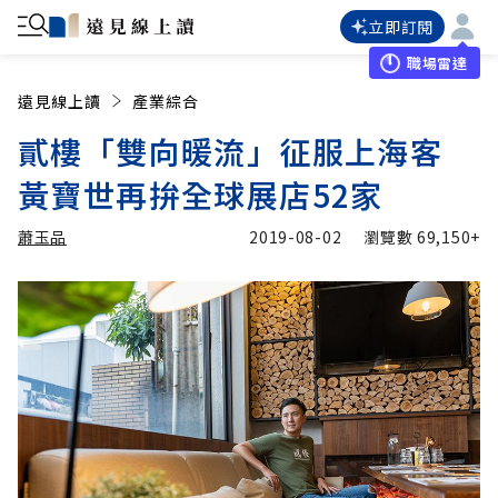
立即訂閱
職場雷達
遠見線上讀
產業綜合
貳樓「雙向暖流」征服上海客
黃寶世再拚全球展店52家
蕭玉品
2019-08-02
瀏覽數
69,150+
加入追蹤
蕭玉品