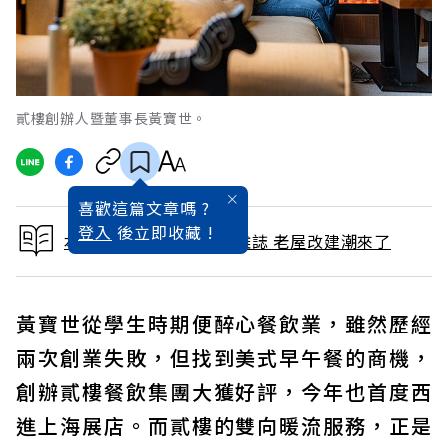
貳樓創辦人暨董事長黃寶世。
喜歡這篇文章嗎 ?
登入
後立即收藏 !
本文出自 2019 / 8月號雜誌 老屋改建潮來了
黃寶世從學生時期便醉心餐飲業，雖然歷經
兩次創業失敗，但找到美式早午餐的商機，
創辦貳樓餐飲集團大獲好評，今年也首度西
進上海展店。而貳樓的雙向暖流服務，正是