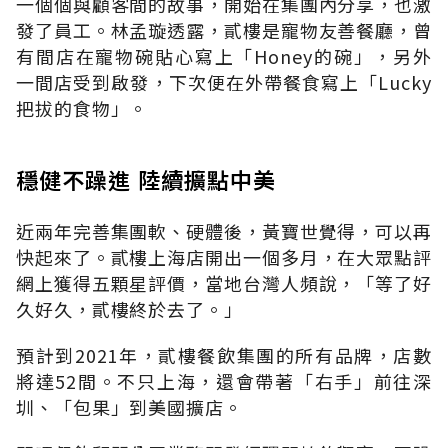
一個個與顧客間的故事，開始在集團內分享，也激
發了員工。林孟璇透露，貳樓是寵物友善餐廳，曾
有間店在寵物碗貼心寫上「Honey的碗」，另外
一間店受到啟發，下次便在外帶餐食寫上「Lucky
把拔的食物」。
穩健不躁進 陸續擴點中美
近兩年完善集團軟、硬體後，黃寶世覺得，可以再
快起來了。貳樓上海店開出一個多月，在大眾點評
網上獲得五顆星評價，當地台灣人頻說，「等了好
久好久，貳樓終於去了。」
預計到2021年，貳樓餐飲集團的所有品牌，店數
將達52間。不只上海，還會帶著「右手」前往深
圳、「包果」到美國擴店。