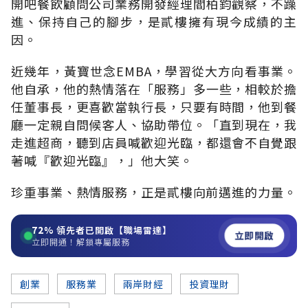
開吧餐飲顧問公司業務開發經理閻柏鈞觀察，不躁
進、保持自己的腳步，是貳樓擁有現今成績的主
因。
近幾年，黃寶世念EMBA，學習從大方向看事業。
他自承，他的熱情落在「服務」多一些，相較於擔
任董事長，更喜歡當執行長，只要有時間，他到餐
廳一定親自問候客人、協助帶位。「直到現在，我
走進超商，聽到店員喊歡迎光臨，都還會不自覺跟
著喊『歡迎光臨』，」他大笑。
珍重事業、熱情服務，正是貳樓向前邁進的力量。
72%
領先者已開啟【職場雷達】
立即開啟
立即開通！解鎖專屬服務
創業
服務業
兩岸財經
投資理財