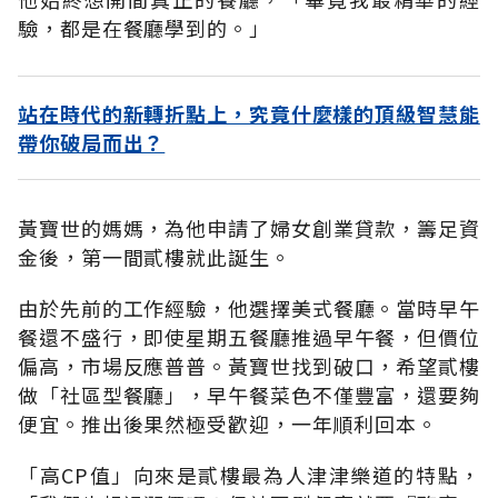
驗，都是在餐廳學到的。」
站在時代的新轉折點上，究竟什麼樣的頂級智慧能
帶你破局而出？
黃寶世的媽媽，為他申請了婦女創業貸款，籌足資
金後，第一間貳樓就此誕生。
由於先前的工作經驗，他選擇美式餐廳。當時早午
餐還不盛行，即使星期五餐廳推過早午餐，但價位
偏高，市場反應普普。黃寶世找到破口，希望貳樓
做「社區型餐廳」，早午餐菜色不僅豐富，還要夠
便宜。推出後果然極受歡迎，一年順利回本。
「高CP值」向來是貳樓最為人津津樂道的特點，