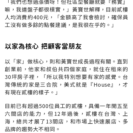
「我們也想過漲價呀！但社區型餐廳就要『務實』
嘛，我連盤子都很樸實，」黃寶世解釋，目前貳樓
人均消費約400元，「金額高了我會檢討，確保員
工沒有做多餘的點餐建議，是我很在乎的。」
以家為核心 把顧客當朋友
以「家」做核心，則和黃寶世成長過程有關。直到
創業前，他家和叔伯共四個家庭，就住在租來的
30坪房子裡，「所以我特別想要有家的感覺。台
灣傳統的家是三合院，美式就是『House』，才
有現在貳樓的樣子。」
目前已有超過500位員工的貳樓，具備一年開五至
六間店的能力，但12年過後，貳樓在台灣、上
海，總共才展了13間店，和市場上快速展店、多
品牌的趨勢大不相同。