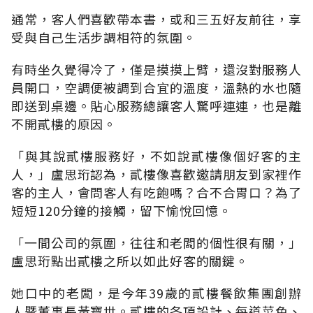
通常，客人們喜歡帶本書，或和三五好友前往，享
受與自己生活步調相符的氛圍。
有時坐久覺得冷了，僅是摸摸上臂，還沒對服務人
員開口，空調便被調到合宜的溫度，溫熱的水也隨
即送到桌邊。貼心服務總讓客人驚呼連連，也是離
不開貳樓的原因。
「與其說貳樓服務好，不如說貳樓像個好客的主
人，」盧思珩認為，貳樓像喜歡邀請朋友到家裡作
客的主人，會問客人有吃飽嗎？合不合胃口？為了
短短120分鐘的接觸，留下愉悅回憶。
「一間公司的氛圍，往往和老闆的個性很有關，」
盧思珩點出貳樓之所以如此好客的關鍵。
她口中的老闆，是今年39歲的貳樓餐飲集團創辦
人暨董事長黃寶世。貳樓的各項設計、每道菜色、