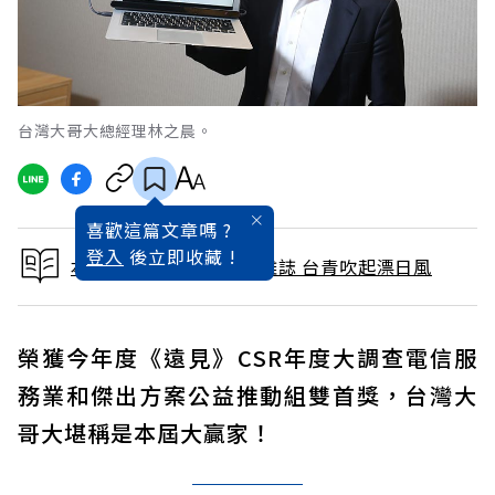
台灣大哥大總經理林之晨。
喜歡這篇文章嗎 ?
登入
後立即收藏 !
本文出自 2019 / 5月號雜誌 台青吹起漂日風
榮獲今年度《遠見》CSR年度大調查電信服
務業和傑出方案公益推動組雙首獎，台灣大
哥大堪稱是本屆大贏家！