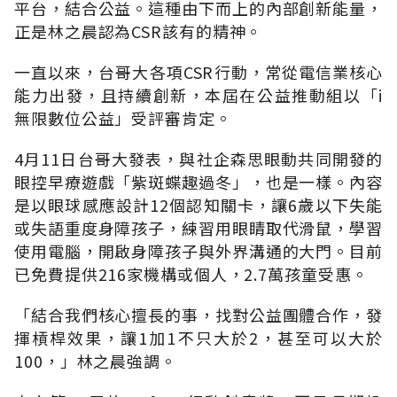
平台，結合公益。這種由下而上的內部創新能量，
正是林之晨認為CSR該有的精神。
一直以來，台哥大各項CSR行動，常從電信業核心
能力出發，且持續創新，本屆在公益推動組以「i
無限數位公益」受評審肯定。
4月11日台哥大發表，與社企森思眼動共同開發的
眼控早療遊戲「紫斑蝶趣過冬」，也是一樣。內容
是以眼球感應設計12個認知關卡，讓6歲以下失能
或失語重度身障孩子，練習用眼睛取代滑鼠，學習
使用電腦，開啟身障孩子與外界溝通的大門。目前
已免費提供216家機構或個人，2.7萬孩童受惠。
「結合我們核心擅長的事，找對公益團體合作，發
揮槓桿效果，讓1加1不只大於2，甚至可以大於
100，」林之晨強調。