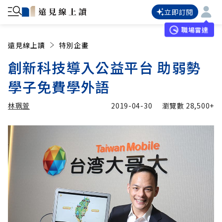
立即訂閱
職場雷達
遠見線上讀
特別企畫
創新科技導入公益平台 助弱勢
學子免費學外語
林珮萱
2019-04-30
瀏覽數
28,500+
加入追蹤
林珮萱