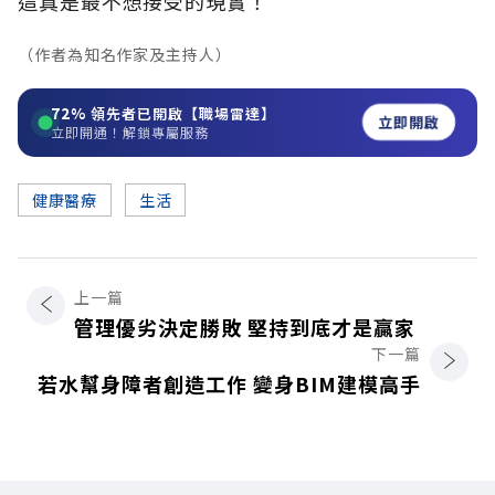
這真是最不想接受的現實！
（作者為知名作家及主持人）
72%
領先者已開啟【職場雷達】
立即開啟
立即開通！解鎖專屬服務
健康醫療
生活
上一篇
管理優劣決定勝敗 堅持到底才是贏家
下一篇
若水幫身障者創造工作 變身BIM建模高手