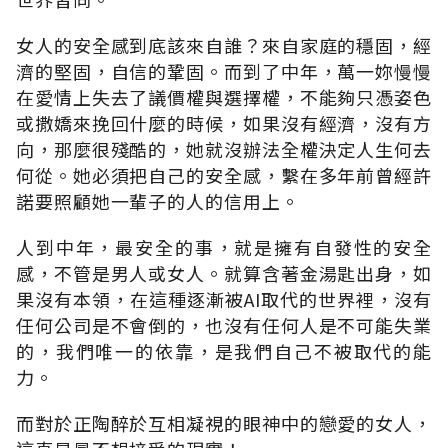
女人的安全感到底該來自誰？來自家庭的穩固，經
濟的堅固，自信的鞏固。而到了中年，萬一妳慢慢
在愛情上失去了議價權與選擇權，不能夠只憑姿色
或撒嬌來挽回什麼的時候，如果沒有經濟，沒有方
向，那麼很殘酷的，她就沒辦法全權決定人生何去
何從。她必須把自己的安全感，繫在多年前曾經許
諾要照顧她一輩子的人的信用上。
人到中年，最安全的事，就是擁有自發性的安全
感，不管是男人或女人。就算含著金湯匙出身，如
果沒有本領，在這種逐漸被AI取代的世界裡，沒有
任何公司是不會倒的，也沒有任何人是不可能失業
的，我們唯一的依靠，是我們自己不被取代的能
力。
而對於正陶醉於互相凝視的眼神中的戀愛的女人，