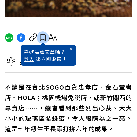
喜歡這篇文章嗎 ?
登入
後立即收藏 !
本文出自50大黃金青農
不論是在台北SOGO百貨忠孝店、金石堂書
店、HOLA；桃園機場免稅店，或新竹關西的
專賣店……，總會看到那些別出心裁、大大
小小的玻璃罐裝蜂蜜，令人眼睛為之一亮。
這是七年級生王長添打拚六年的成果。