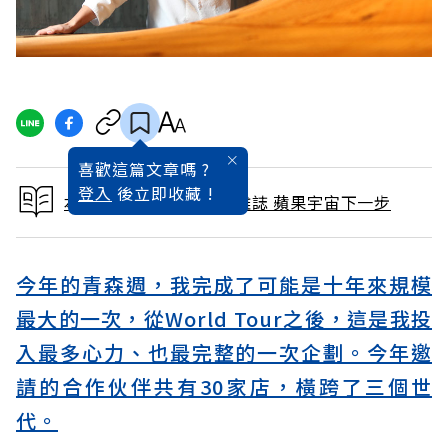
喜歡這篇文章嗎 ?
登入
後立即收藏 !
本文出自 2026 / 4月號雜誌 蘋果宇宙下一步
今年的青森週，我完成了可能是十年來規模
最大的一次，從World Tour之後，這是我投
入最多心力、也最完整的一次企劃。今年邀
請的合作伙伴共有30家店，橫跨了三個世
代。