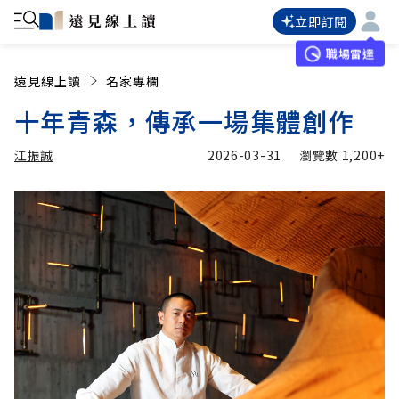
立即訂閱
職場雷達
遠見線上讀
名家專欄
十年青森，傳承一場集體創作
江振誠
2026-03-31
瀏覽數
1,200+
加入追蹤
江振誠