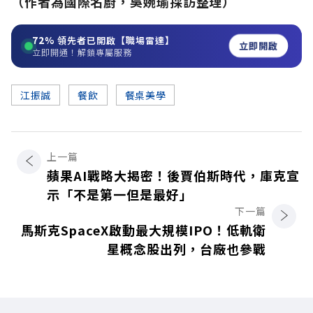
（作者為國際名廚，吳婉瑜採訪整理）
72%
領先者已開啟【職場雷達】
立即開啟
立即開通！解鎖專屬服務
江振誠
餐飲
餐桌美學
上一篇
蘋果AI戰略大揭密！後賈伯斯時代，庫克宣
示「不是第一但是最好」
下一篇
馬斯克SpaceX啟動最大規模IPO！低軌衛
星概念股出列，台廠也參戰