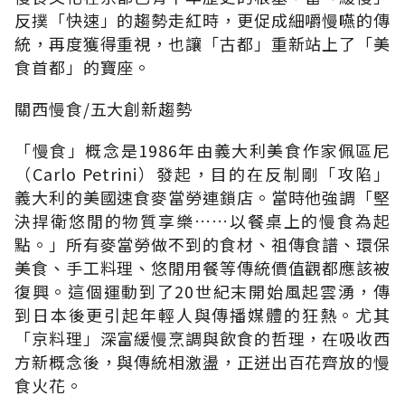
反撲「快速」的趨勢走紅時，更促成細嚼慢嚥的傳
統，再度獲得重視，也讓「古都」重新站上了「美
食首都」的寶座。
關西慢食/五大創新趨勢
「慢食」概念是1986年由義大利美食作家佩區尼
（Carlo Petrini）發起，目的在反制剛「攻陷」
義大利的美國速食麥當勞連鎖店。當時他強調「堅
決捍衛悠閒的物質享樂……以餐桌上的慢食為起
點。」所有麥當勞做不到的食材、祖傳食譜、環保
美食、手工料理、悠閒用餐等傳統價值觀都應該被
復興。這個運動到了20世紀末開始風起雲湧，傳
到日本後更引起年輕人與傳播媒體的狂熱。尤其
「京料理」深富緩慢烹調與飲食的哲理，在吸收西
方新概念後，與傳統相激盪，正迸出百花齊放的慢
食火花。