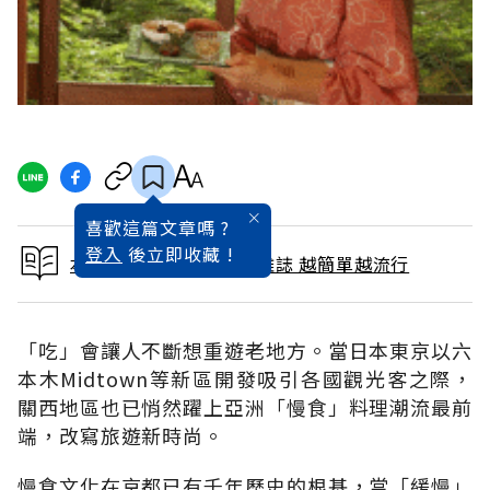
喜歡這篇文章嗎 ?
登入
後立即收藏 !
本文出自 2007 / 8月號雜誌 越簡單越流行
「吃」會讓人不斷想重遊老地方。當日本東京以六
本木Midtown等新區開發吸引各國觀光客之際，
關西地區也已悄然躍上亞洲「慢食」料理潮流最前
端，改寫旅遊新時尚。
慢食文化在京都已有千年歷史的根基，當「緩慢」