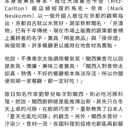
本身是美食專家、擔任大阪麗池卡登（Ritz-
Carlton）飯店總經理的馬克‧奈肯（Mark
Neukomm）以一個外國人居住在京都的觀察指
出，京都自古就以水質好、蔬菜新鮮聞名，「京漬
物」已有千年傳統，現在市場上販賣的蔬果都會標
上農耕者的名字，兼具「明星商品」與「掛保證」
兩個效果，許多餐廳更以運用在地食材為賣點。
他說，不像東京太強調用餐氣氛，關西美食可以說
是氣氛、價廉、美味三者兼具，「關西人對食物太
認真、熱情，不好的餐廳根本無法存活，所以你隨
便挑哪一家餐廳，都一定好吃！」
旅日知名作家劉黎兒每次到關西，則必吃河豚料
理。她說，關西廚師總是能推陳出新，原先只在冬
天上桌的河豚，在廚師巧思下，重新教育了日本人
「夏天也能吃河豚」的觀念。另外，關西水質好、
汙染少，食材一流，各國料理到這裡也都能再創顛