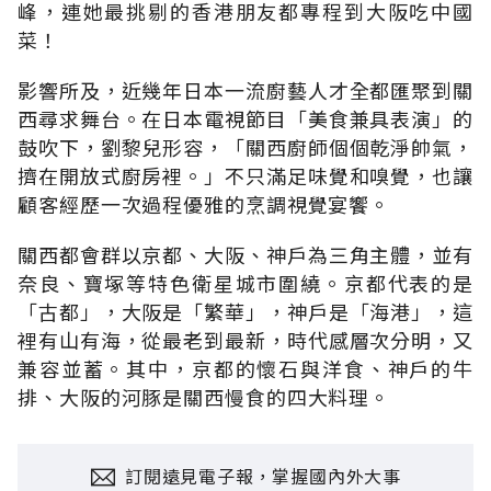
峰，連她最挑剔的香港朋友都專程到大阪吃中國
菜！
影響所及，近幾年日本一流廚藝人才全都匯聚到關
西尋求舞台。在日本電視節目「美食兼具表演」的
鼓吹下，劉黎兒形容，「關西廚師個個乾淨帥氣，
擠在開放式廚房裡。」不只滿足味覺和嗅覺，也讓
顧客經歷一次過程優雅的烹調視覺宴饗。
關西都會群以京都、大阪、神戶為三角主體，並有
奈良、寶塚等特色衛星城市圍繞。京都代表的是
「古都」，大阪是「繁華」，神戶是「海港」，這
裡有山有海，從最老到最新，時代感層次分明，又
兼容並蓄。其中，京都的懷石與洋食、神戶的牛
排、大阪的河豚是關西慢食的四大料理。
訂閱遠見電子報，掌握國內外大事