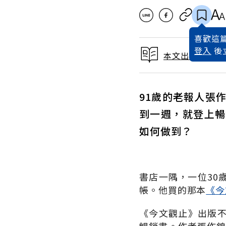
喜歡這篇
登入
後
本文出自 2023
91歲的老報人張
到一週，就登上暢
如何做到？
書店一隅，一位30
帳。他買的那本
《今
《今文觀止》出版