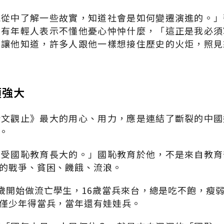
能從中了解一些故實，知道社會是如何變遷演進的。」
曾有年輕人表示不懂他憂心忡忡什麼，「這正是我必須
字讓他知道，許多人跟他一樣想接住歷史的火炬，照見
須強大
今文觀止》最大的用心、用力，應是連結了斷裂的中國
。
是受國恥教育長大的。」國恥教育於他，不是來自教育
的戰爭、貧困、饑餓、流浪。
2歲開始做流亡學生，16歲當兵來台，總是吃不飽，瘦
僅少年得當兵，當年還有娃娃兵。