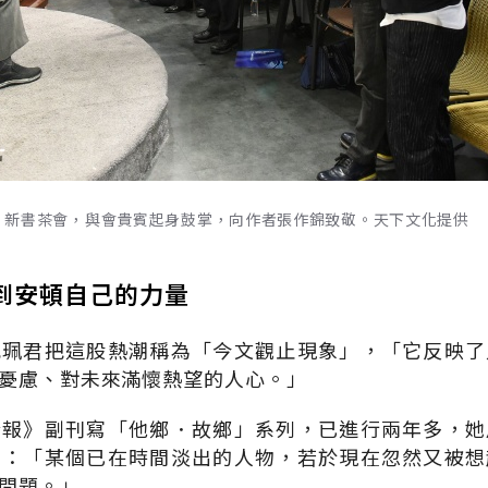
》新書茶會，與會貴賓起身鼓掌，向作者張作錦致敬。天下文化提供
到安頓自己的力量
沈珮君把這股熱潮稱為「今文觀止現象」，「它反映了
憂慮、對未來滿懷熱望的人心。」
合報》副刊寫「他鄉．故鄉」系列，已進行兩年多，她
為：「某個已在時間淡出的人物，若於現在忽然又被想
問題。」