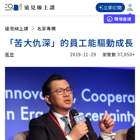
立即訂閱
職場雷達
遠見線上讀
名家專欄
「苦大仇深」的員工能驅動成長
衛哲
2019-11-29
瀏覽數
37,050+
加入追蹤
衛哲