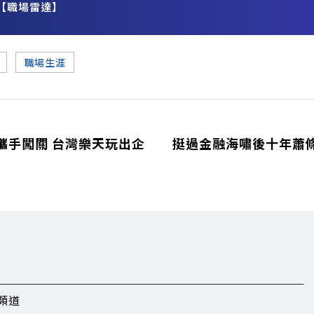
【職場雷達】
務
職場生涯
攜手闖關 台灣樂天玩出企
挺過金融海嘯後十年蕭
頻道