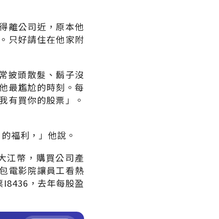
得離公司近，原本他
。只好請住在他家附
經常披頭散髮、鬍子沒
他最尷尬的時刻。每
我有買你的股票」。
』的福利，」他說。
大江幣，購買公司產
包電影院讓員工看熱
8436，去年每股盈