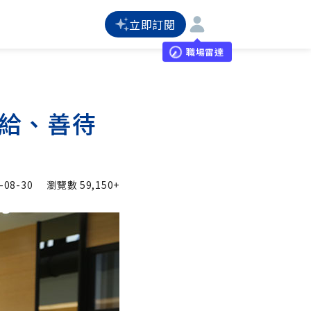
立即訂閱
職場雷達
敢給、善待
-08-30
瀏覽數
59,150+