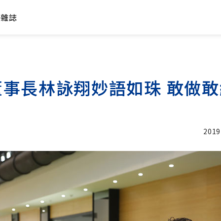
年雜誌
董事長林詠翔妙語如珠 敢做
2019
加入追蹤