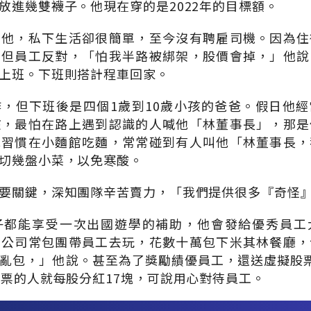
放進幾雙襪子。他現在穿的是2022年的目標額。
的他，私下生活卻很簡單，至今沒有聘雇司機。因為住
，但員工反對，「怕我半路被綁架，股價會掉，」他說
上班。下班則搭計程車回家。
，但下班後是四個1歲到10歲小孩的爸爸。假日他
孩，最怕在路上遇到認識的人喊他「林董事長」，那是
他習慣在小麵館吃麵，常常碰到有人叫他「林董事長，
切幾盤小菜，以免寒酸。
要關鍵，深知團隊辛苦賣力，「我們提供很多『奇怪
子都能享受一次出國遊學的補助，他會發給優秀員工
，公司常包團帶員工去玩，花數十萬包下米其林餐廳，
亂包，」他說。甚至為了獎勵績優員工，還送虛擬股票I
股票的人就每股分紅17塊，可說用心對待員工。