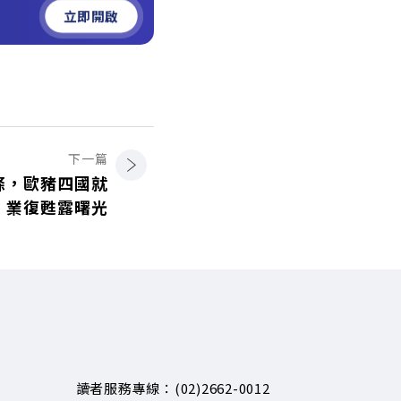
立即開啟
下一篇
條，歐豬四國就
業復甦露曙光
讀者服務專線：(02)2662-0012