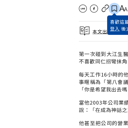
喜歡這篇
登入
後
本文出自 2019
第一次碰到大江生
不喜歡同仁拐彎抹角
每天工作16小時的
事暱稱為「第八會
「你是希望我出去嗎
當他2003年公司業
說：「在成為神話之
他甚至把公司的營