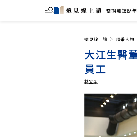
當期雜誌
歷
遠見線上讀
精采人物
大江生醫
員工
林宜潔
林宜潔