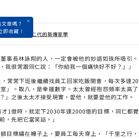
文章嗎 ?
立即收藏 !
 / 9月號雜誌 創二代的新傳家學
醫董事長林詠翔的人，一定會被他的妙語如珠所吸引。
，我很常跟同仁說：『你給我一個痛快好不好？』」
他，常常下班後繼續找員工回家吃飯開會，每次多達2
議室」。取八，是幸運數字。太太曾經抱怨頻率太高了
？」之後太太才接受現實，愛他，就要愛他的工作。
績才1億時，就定下2030年達2000億的目標，同仁
前，先把它當笑話。」
業額目標繡在襪子上，要員工每天穿上，「千里之行，