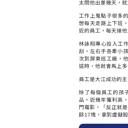
太問他出差幾天，就
工作上鬼點子很多
想每天走路上下班
近的員工，每天接他
林詠翔專心投入工作
刮，左右手各牽小
次到屏東巡工廠，
這時，他就會馬上多
員工是大江成功的主
除了每個員工的孩
品。近幾年獲利高
門電影，「反正就是
餘17塊，拿到虛擬