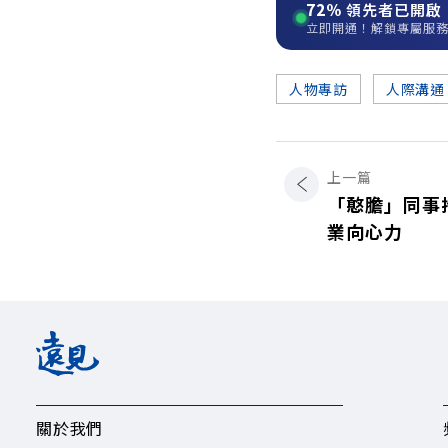
72%
領先者已開啟
立即開通！解鎖專屬服
人物專訪
人際溝通
上一篇
「憨膽」同事
業向心力
關於我們