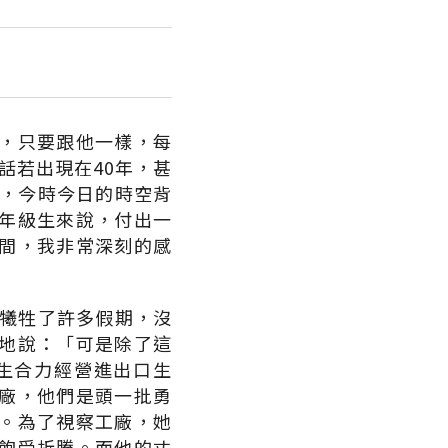
，只要跟他一樣，每
話若出現在40年，甚
惜，今時今日的時空背
年級生來說，付出一
間，我非常深刻的感
是犧牲了許多假期，沒
地說：「可是除了這
生合力經營進出口生
廠，他們是頭一批勇
。為了視察工廠，她
飽受折騰。而他的丈