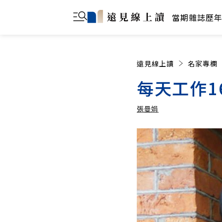
當期雜誌
歷
遠見線上讀
名家專欄
每天工作1
張曼娟
張曼娟