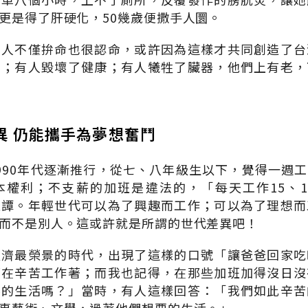
更是得了肝硬化，50幾歲便撒手人圜。
中人不僅拚命也很認命，或許因為這樣才共同創造了台
係；有人毀壞了健康；有人犧牲了臟器，他們上有老，
異 仍能攜手為夢想奮鬥
990年代逐漸推行，從七、八年級生以下，覺得一週
本權利；不支薪的加班是違法的，「每天工作15、1
夜譚。年輕世代可以為了興趣而工作；可以為了理想而
而不是別人。這或許就是所謂的世代差異吧！
經濟最榮景的時代，出現了這樣的口號「讓爸爸回家吃
都在辛苦工作著；而我也記得，在那些加班加得沒日沒
要的生活嗎？」當時，有人這樣回答：「我們如此辛苦