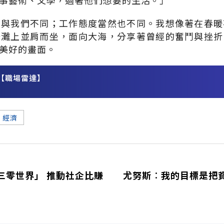
事藝術、文學，過著他們想要的生活。」
的與我們不同；工作態度當然也不同。我想像著在春暖
沙灘上並肩而坐，面向大海，分享著曾經的奮鬥與挫折
美好的畫面。
【職場雷達】
務
經濟
三零世界」 推動社企比賺
尤努斯︰我的目標是把