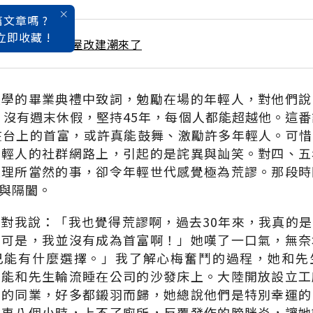
文章嗎 ?
立即收藏 !
 / 8月號雜誌 老屋改建潮來了
大學的畢業典禮中致詞，勉勵在場的年輕人，對他們說
時，沒有週末休假，堅持45年，每個人都能超越他。這番
在台上的首富，或許真能鼓舞、激勵許多年輕人。可
年輕人的社群網路上，引起的是詫異與訕笑。對四、五
是理所當然的事，卻令年輕世代感覺極為荒謬。那段時
與隔闔。
對我說：「我也覺得荒謬啊，過去30年來，我真的
，可是，我並沒有成為首富啊！」她嘆了一口氣，無奈
己能有什麼選擇。」我了解心梅奮鬥的過程，她和先
只能和先生輪流睡在公司的沙發床上。大陸開放設立工
去的同業，好多都鎩羽而歸，她總說他們是特別幸運的
乘車八個小時，上不了廁所，反覆發作的膀胱炎，讓她