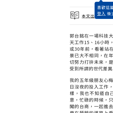
喜歡這篇
登入
後
本文出自 2019
郭台銘在一場科技
天工作15、16小
或30年前，看著站
景已大不相同，在
切努力打拚未來，
受到所謂的世代差異
我的五年級朋友心梅
日沒夜的投入工作
樣，我也不知道自
意，忙碌的時候，
闖的台商，一起進
曾在顛簸的道路上