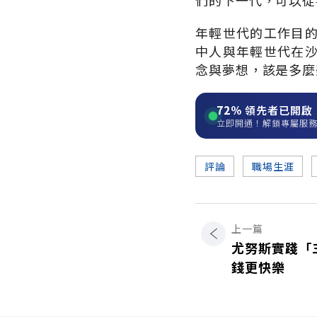
們的下一代，可以從
年輕世代的工作目
中人與年輕世代在
念與夢想，該是多麼
72%
領先者已開啟
立即開通！解鎖專屬服
評論
職場生涯
上一篇
尤努斯實踐「
錢更快樂