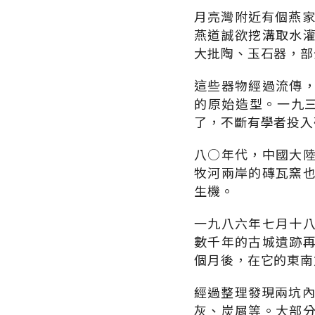
月亮灣附近有個燕家
燕道誠欲挖溝取水
大批陶、玉石器，部
這些器物經過流傳
的原始造型。一九
了，不斷有學者投入
八○年代，中國大
牧河兩岸的磚瓦窯
生機。
一九八六年七月十
數千年的古城遺跡
個月後，在它的東南
經過整理發現兩坑內
灰、炭屑等。大部