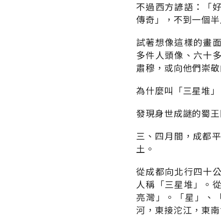
不過西方諺語：「
傳奇」，不到一個半
試著想像這樣的畫
多件人頭像、六十
肅穆，或向他們崇敬
為什麼叫「三星堆」
發現身世成謎的蜀王
三、四月間，成都平
土。
從成都向北行四十
人稱「三星堆」。
亮灣」。「星」、
河，東接沱江，東南