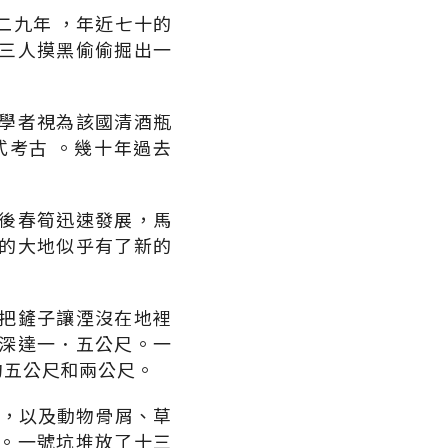
二九年 ，年近七十的
三人摸黑偷偷掘出一
學者視為該國清酒瓶
考古 。幾十年過去
後春筍迅速發展，馬
的大地似乎有了新的
把鏟子讓湮沒在地裡
深達一．五公尺。一
約五公尺和兩公尺。
貝，以及動物骨屑、草
。一號坑堆放了十三