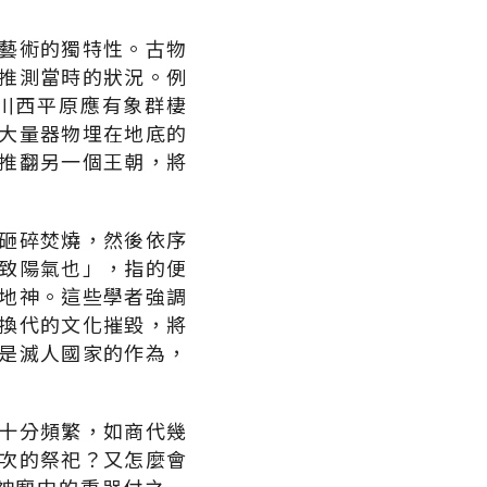
藝術的獨特性。古物
推測當時的狀況。例
川西平原應有象群棲
大量器物埋在地底的
推翻另一個王朝，將
。
砸碎焚燒，然後依序
致陽氣也」，指的便
地神。這些學者強調
換代的文化摧毀，將
是滅人國家的作為，
十分頻繁，如商代幾
次的祭祀？又怎麼會