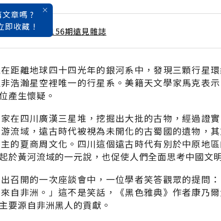
文章嗎 ?
立即收藏 !
 / 6月號雜誌 第156期遠見雜誌
家在距離地球四十四光年的銀河系中，發現三顆行星環
並非浩瀚星空裡唯一的行星系。美籍天文學家馬克表示
位產生懷疑。
學家在四川廣漢三星堆，挖掘出大批的古物，經過證實
上游流域，遠古時代被視為未開化的古蜀國的遺物，其
為主的夏商周文化。四川這個遠古時代有別於中原地區
起於黃河流域的一元說，也促使人們全面思考中國文
展出召開的一次座談會中，一位學者笑答觀眾的提問：
都來自非洲。」這不是笑話，《黑色雅典》作者康乃爾
主要源自非洲黑人的貢獻。