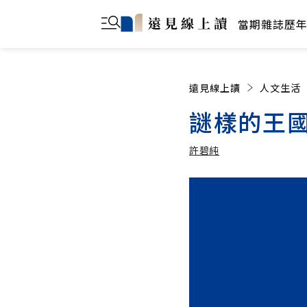
當期雜誌
歷
遠見線上讀
人文生活
謎樣的王
許碧純
許碧純