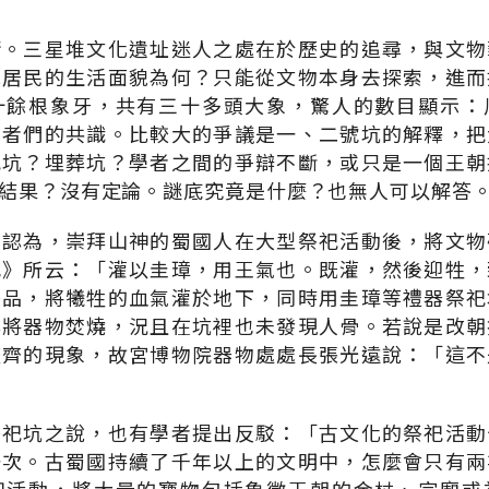
術。三星堆文化遺址迷人之處在於歷史的追尋，與文物
地居民的生活面貌為何？只能從文物本身去探索，進而
十餘根象牙，共有三十多頭大象，驚人的數目顯示：
學者們的共識。比較大的爭議是一、二號坑的解釋，把
祀坑？埋葬坑？學者之間的爭辯不斷，或只是一個王朝
結果？沒有定論。謎底究竟是什麼？也無人可以解答
者認為，崇拜山神的蜀國人在大型祭祀活動後，將文物
記》所云：「灌以圭璋，用王氣也。既灌，然後迎牲，
祭品，將犧牲的血氣灌於地下，同時用圭璋等禮器祭祀
必將器物焚燒，況且在坑裡也未發現人骨。若說是改朝
整齊的現象，故宮博物院器物處處長張光遠說：「這不
祭祀坑之說，也有學者提出反駁：「古文化的祭祀活動
一次。古蜀國持續了千年以上的文明中，怎麼會只有兩