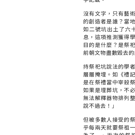
沒有文字，只有藝
的創造者是誰？當
如二號坑出土了六
息，這項推測獲得
目的是什麼？是祭
前朝文物盡數毀去的
持祭祀坑說法的學
層層掩埋。如《禮
是在祭禮當中宰殺
如果是埋葬坑，不
無法解釋器物排列
說不過去！」
但被多數人接受的
乎每兩天就要祭祖