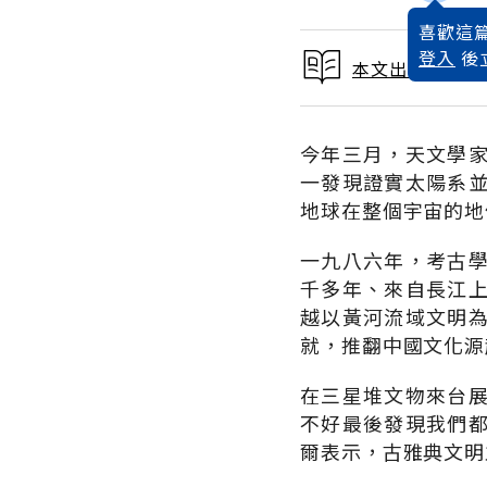
喜歡這篇
登入
後
本文出自 1999
今年三月，天文學
一發現證實太陽系
地球在整個宇宙的地
一九八六年，考古
千多年、來自長江
越以黃河流域文明
就，推翻中國文化源
在三星堆文物來台
不好最後發現我們
爾表示，古雅典文明