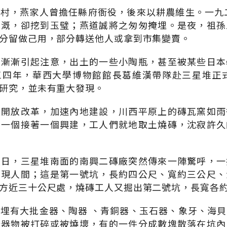
村，燕家人曾擔任縣府衙役，後來以耕農維生。一九
灌溉，卻挖到玉璧；燕道誠將之匆匆掩埋。是夜，祖孫
分留做己用，部分轉送他人或拿到市集變賣。
，漸漸引起注意，出土的一些小陶瓶，甚至被某些日本
三四年，華西大學博物館館長葛維漢帶隊赴三星堆正式
研究，並未有重大發現。
陸開放改革，加速內地建設，川西平原上的磚瓦窯如雨
也一個接著一個興建，工人們就地取土燒磚，沈寂許久
八日，三星堆南面的南興二磚廠突然傳來一陣驚呼，一
再現人間；這是第一號坑，長約四公尺、寬約三公尺、
方近三十公尺處，燒磚工人又掘出第二號坑，長寬各
埋有大批金器、陶器 、青銅器、玉石器、象牙、海
分器物被打碎或被燒壞，有的一件分成數塊散落在坑內