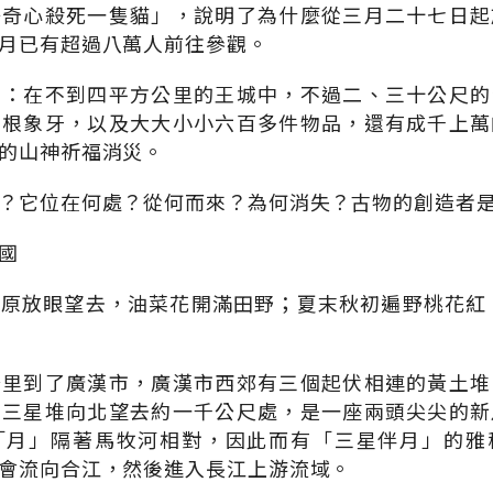
好奇心殺死一隻貓」，說明了為什麼從三月二十七日起
月已有超過八萬人前往參觀。
面：在不到四平方公里的王城中，不過二、三十公尺的
多根象牙，以及大大小小六百多件物品，還有成千上萬
的山神祈福消災。
？它位在何處？從何而來？為何消失？古物的創造者
國
原放眼望去，油菜花開滿田野；夏末秋初遍野桃花紅
公里到了廣漢市，廣漢市西郊有三個起伏相連的黃土堆
從三星堆向北望去約一千公尺處，是一座兩頭尖尖的新
「月」隔著馬牧河相對，因此而有「三星伴月」的雅
會流向合江，然後進入長江上游流域。