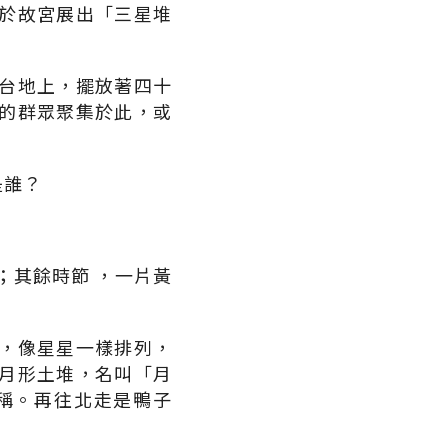
於故宮展出「三星堆
台地上，擺放著四十
的群眾聚集於此，或
是誰？
；其餘時節 ，一片黃
，像星星一樣排列，
月形土堆，名叫「月
稱。再往北走是鴨子