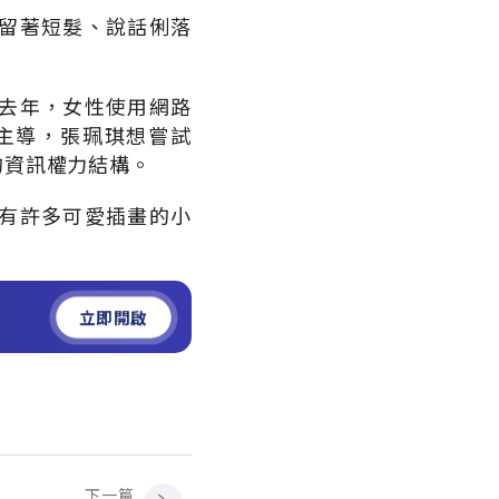
留著短髮、說話俐落
去年，女性使用網路
主導，張珮琪想嘗試
的資訊權力結構。
有許多可愛插畫的小
立即開啟
下一篇