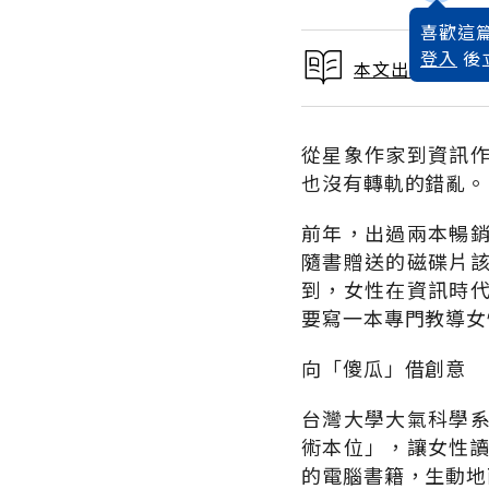
喜歡這篇
登入
後
本文出自 1998
從星象作家到資訊
也沒有轉軌的錯亂。
前年，出過兩本暢
隨書贈送的磁碟片該
到，女性在資訊時
要寫一本專門教導女
向「傻瓜」借創意
台灣大學大氣科學
術本位」，讓女性讀
的電腦書籍，生動地