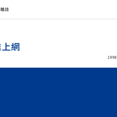
年雜誌
推上網
1998
加入追蹤