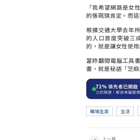
「我希望網路是女
的張珮琪肯定。而這
根據交通大學去年
的人口首度突破三
的，就是讓女性使用
當妳翻閱電腦工具
書，就是秘語「芝麻
72%
領先者已開啟
立即開通！解鎖專屬服
職場生涯
生活
上一篇