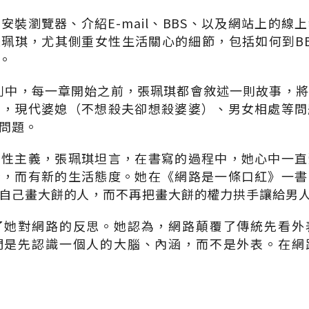
安裝瀏覽器、介紹E-mail、BBS、以及網站上的線
珮琪，尤其側重女性生活關心的細節，包括如何到B
。
nk]系列中，每一章開始之前，張珮琪都會敘述一則故事，
如，現代婆媳（不想殺夫卻想殺婆婆）、男女相處等問
問題。
女性主義，張珮琪坦言，在書寫的過程中，她心中一直
腦，而有新的生活態度。她在《網路是一條口紅》一書
自己畫大餅的人，而不再把畫大餅的權力拱手讓給男
了她對網路的反思。她認為，網路顛覆了傳統先看外
們是先認識一個人的大腦、內涵，而不是外表。在網