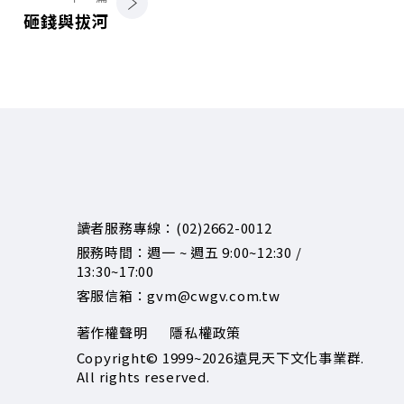
砸錢與拔河
讀者服務專線：(02)2662-0012
服務時間：週一 ~ 週五 9:00~12:30 /
13:30~17:00
客服信箱：gvm@cwgv.com.tw
著作權聲明
隱私權政策
Copyright© 1999~2026
遠見天下文化事業群.
All rights reserved.