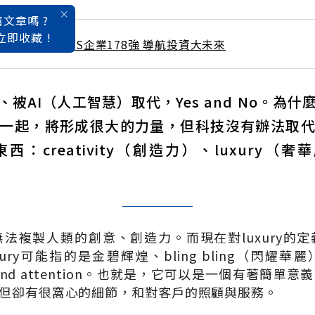
文章嗎 ?
立即收藏 !
 / 5月號雜誌 GPS企業178強 導航投資大未來
被AI（人工智慧）取代，Yes and No。為
一起，將形成很大的力量，但科技沒有辦法取
：creativity（創造力）、luxury（奢華
法複製人類的創意、創造力。而現在對luxury的
ury可能指的是金碧輝煌、bling bling（閃耀
re and attention。也就是，它可以是一個有著簡
但卻有很窩心的細節，和對客戶的照顧與服務。