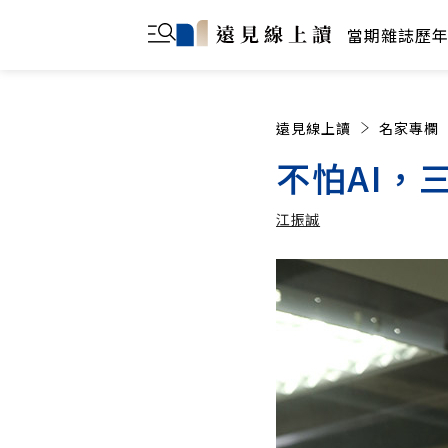
當期雜誌
歷
遠見線上讀
名家專欄
不怕AI，
江振誠
江振誠