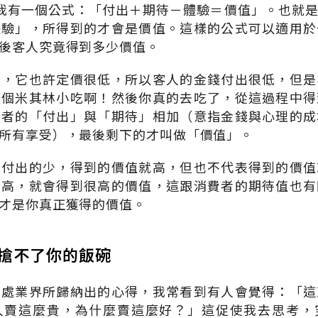
麼？我有一個公式：「付出＋期待－體驗＝價值」。也就
體驗」，所得到的才會是價值。這樣的公式可以適用於
後客人究竟得到多少價值。
了，它也許定價很低，所以客人的金錢付出很低，但是
一個米其林小吃啊！然後你真的去吃了，從這過程中得
費者的「付出」與「期待」相加（意指金錢與心理的成
所有享受），最後剩下的才叫做「價值」。
者付出的少，得到的價值就高，但也不代表得到的價值
的高，就會得到很高的價值，這跟消費者的期待值也有
才是你真正獲得的價值。
也搶不了你的飯碗
身處業界所歸納出的心得，我常看到有人會覺得：「這
人賣這麼貴，為什麼賣這麼好？」這促使我去思考，