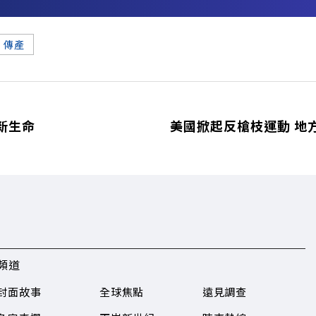
務
傳產
新生命
美國掀起反槍枝運動 地
頻道
封面故事
全球焦點
遠見調查