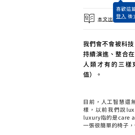
喜歡這篇
登入
後
本文出自 2018
我們會不會被科技、
持續演進、整合在
人類才有的三樣東西
值）。
目前，人工智慧還無
樣，以前我們說lux
luxury指的是ca
一張很簡單的椅子，