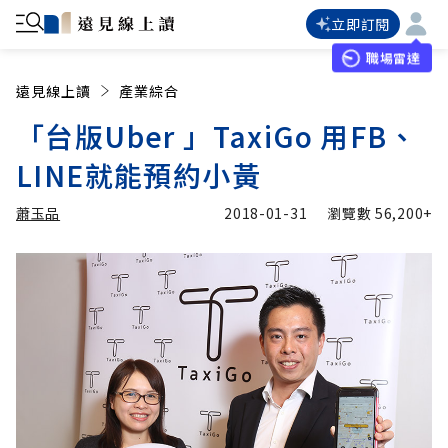
立即訂閱
職場雷達
遠見線上讀
產業綜合
「台版Uber 」TaxiGo 用FB、
LINE就能預約小黃
蕭玉品
2018-01-31
瀏覽數
56,200+
加入追蹤
蕭玉品