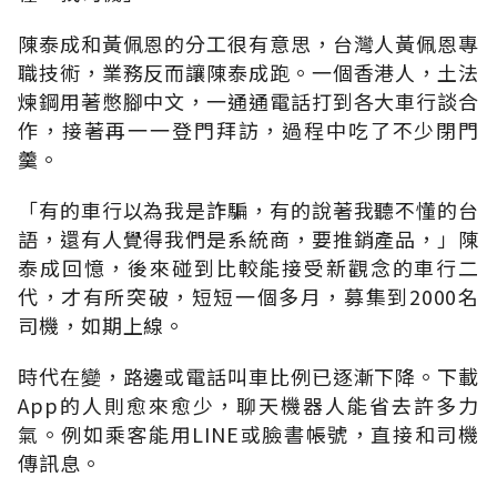
陳泰成和黃佩恩的分工很有意思，台灣人黃佩恩專
職技術，業務反而讓陳泰成跑。一個香港人，土法
煉鋼用著憋腳中文，一通通電話打到各大車行談合
作，接著再一一登門拜訪，過程中吃了不少閉門
羹。
「有的車行以為我是詐騙，有的說著我聽不懂的台
語，還有人覺得我們是系統商，要推銷產品，」陳
泰成回憶，後來碰到比較能接受新觀念的車行二
代，才有所突破，短短一個多月，募集到2000名
司機，如期上線。
時代在變，路邊或電話叫車比例已逐漸下降。下載
App的人則愈來愈少，聊天機器人能省去許多力
氣。例如乘客能用LINE或臉書帳號，直接和司機
傳訊息。