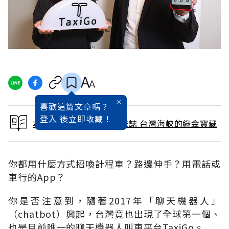
喜歡這篇文章嗎 ?
登入
後立即收藏 !
本文出自 2018 / 2月號雜誌 台灣海峽的綠金寶藏
你都用什麼方式招喚計程車？路邊伸手？用電話或
車行的App？
你是否注意到，隨著2017年「聊天機器人」
（chatbot）興起，台灣竟也出現了全球第一個、
也是目前唯一的聊天機器人叫車平台TaxiGo。