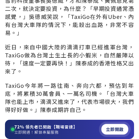
雪豹科技董事長吳德威，才和陳泰成、黃佩恩見第
二次，就決定要投資，為什麼？「早期投資通常憑
感覺，」吳德威笑說，「TaxiGo在外有Uber、內
有台灣大車隊的情況下，能殺出血路，非常不容
易。」
近日，來自中國大陸的滴滴打車已經進軍台灣，
TaxiGo做為台灣土生土長的小蝦米，自然嚴陣以
待，「速度一定要再快！」陳泰成的香港性格又出
來了。
TaxiGo今年將一路往南、奔向六都，預估到年
底，將累積30萬會員、一萬名司機。「台灣大車
隊也能上市，滴滴又進來了，代表市場很大，我們
得好好做。」陳泰成期許自己。
72%
領先者已開啟【職場雷達】
立即開啟
立即開通！解鎖專屬服務