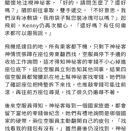
關懷地注視神祕客，「好的，請問怎麼了？還好
嗎？」隨即前往拿取，雙手遞交，「不好意思，我
們沒有冰敷袋，我用袋子幫您裝冰塊可以嗎？」起
飛前，Kenny仍再次關心，「還好嗎？有任何需
求都可以跟我說。」
飛機抵達目的地，所有乘客都下機，只剩下神祕客
神情慌張蹲在座位旁東翻西找，空服員停下手邊的
收拾工作詢問，這才得知神祕客的零錢不小心掉進
座位底下，這位空服員立刻告知其他同事，結果四
個空服員都彎腰趴在地上幫神祕客找零錢，她們除
了確認座位把椅墊拆下來找，也推敲零錢可能往前
滾，再往前方座位尋覓，找了很久仍遍尋不著。
後來空服員得知，神祕客每到一個國家旅遊，都會
留下當地的零錢做紀念，她們有禮地詢問是哪個國
家的硬幣，兩位空服員主動翻開自己的皮包，「找
找看我的錢包有沒有，」雖然最後仍沒找到，神祕