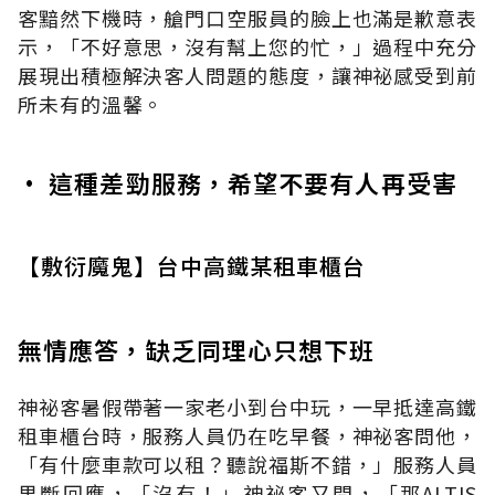
客黯然下機時，艙門口空服員的臉上也滿是歉意表
示，「不好意思，沒有幫上您的忙，」過程中充分
展現出積極解決客人問題的態度，讓神祕感受到前
所未有的溫馨。
• 這種差勁服務，希望不要有人再受害
【敷衍魔鬼】台中高鐵某租車櫃台
無情應答，缺乏同理心只想下班
神祕客暑假帶著一家老小到台中玩，一早抵達高鐵
租車櫃台時，服務人員仍在吃早餐，神祕客問他，
「有什麼車款可以租？聽說福斯不錯，」服務人員
果斷回應，「沒有！」神祕客又問，「那ALTIS