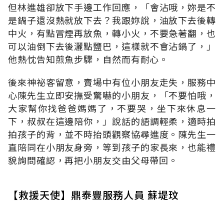
但林進雄卻放下手邊工作回應，「會沾哦，妳是不
是鍋子還沒熱就放下去？我跟妳說，油放下去後轉
中火，有點冒煙再放魚，轉小火，不要急著翻，也
可以油倒下去後灑點鹽巴，這樣就不會沾鍋了，」
他熱忱告知煎魚步驟，自然而有耐心。
後來神祕客留意，賣場中有位小朋友走失，服務中
心陳先生立即安撫受驚嚇的小朋友，「不要怕哦，
大家幫你找爸爸媽媽了，不要哭，坐下來休息一
下，叔叔在這邊陪你，」說話的語調輕柔，適時拍
拍孩子的背，並不時抬頭觀察協尋進度。陳先生一
直陪同在小朋友身旁，等到孩子的家長來，也能禮
貌詢問確認，再把小朋友交由父母帶回。
【救援天使】鼎泰豐服務人員 蘇堤玟