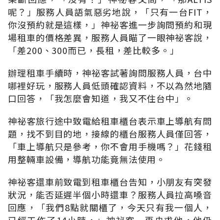
呢？」服務人員語氣惡劣地說，「只有一台FIT，
你沒預約就是這樣，」神祕客進一步詢問預約和現
場租車的價格差異，服務人員瞄了一眼神祕客說，
「差200、300而已，長租，差比較多。」
辦理租車手續時，神祕客試著詢問服務人員，台中
哪裡好玩，服務人員低頭確認資料，不以為然地隨
口回答，「我怎麼會知道，我又不住台中」。
神祕客旅行途中致電給租車櫃台表示車上導航有問
題，找不到目的地，接線的櫃台服務人員僅回答，
「車上導航只是參考，你不會用手機嗎？」花錢租
用整輛車設備，導航功能竟無法使用。
神祕客還車前致電到租車櫃台告知，小朋友有突發
狀況，能否延遲半個小時還車？服務人員拉高嗓音
回應，「我們8點就關櫃了，今天只有我一個人，
已經工作了14小時，」神祕客一再央求他，他仍