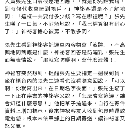
人員張先生口氣很差地回應，「就是你先給我錢，
到時候代收會匯到帳戶，」神祕客還是不了解地
問，「這樣一共要付多少錢？寫在哪裡呢？」張先
生嘆了一口氣，不耐煩地說，「我已經算很有耐心
了，」神祕客擔心被罵，不敢多問。
張先生看到神祕客託運單內容物寫「液體」，不高
興地問到底是什麼，神祕客回答是防曬乳，張先生
面無表情說，「那就寫防曬啊，寫什麼液體！」
神祕客突然想到，提醒張先生要指定一週後到貨，
坐在櫃台內的張先生連看也沒看隨意回說，「可以
啊，你就寫出來，在日期名字後面，」張先生瞄了
一下正在疾書的神祕客又說，「怎麼會寫這邊？誰
會知道什麼意思！」他把單子搶過來，自行在寄件
資料上增加標示，後來神祕客友人收到包裹時還致
電抱怨，根本未依單據上的日期寄送，讓神祕客又
怒又氣。