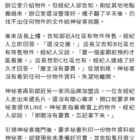
辦公室介紹物件。但經紀人卻告知，剛從其他地點
搬過來，辦公室還沒整理好，櫃子翻了半天後，仍
找不出任何物件的文件給神祕客挑選。
後來店長上樓，告知鄰近A社區有物件待售，經紀
人立即回答，「還沒交屋，」店長又告知B社區也
有待售物件，經紀人又說，「要一個星期前預約才
能看屋，」店長想到C社區也有，經紀人連絡了好
久才回答，「屋主沒有要賣，」從頭到尾，神祕客
沒有看到任何一份物件資料，失望地離開。
神祕客再到鄰近另一家同品牌加盟店，一位女經紀
人走出來遞名片，還沒有關心需求，開口就要求神
祕客提供LINE。神祕客指著櫥窗上的物件，經紀
人卻說，「那間沒有要賣，忘記拿下來。」
引領神祕客進門後，要求祕書列印一份物件資料給
神祕客，卻發現尚未準備好可賣，並告知鬼月很少