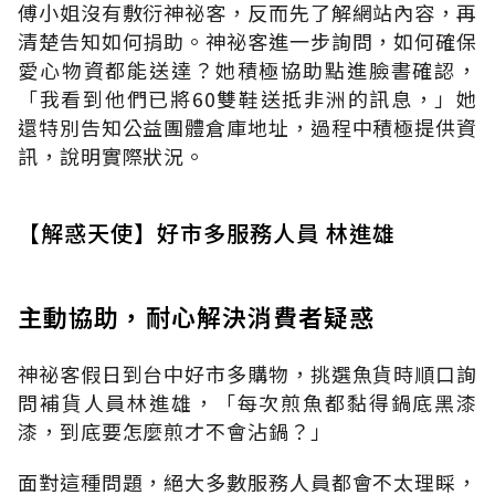
傅小姐沒有敷衍神祕客，反而先了解網站內容，再
清楚告知如何捐助。神祕客進一步詢問，如何確保
愛心物資都能送達？她積極協助點進臉書確認，
「我看到他們已將60雙鞋送抵非洲的訊息，」她
還特別告知公益團體倉庫地址，過程中積極提供資
訊，說明實際狀況。
【解惑天使】好市多服務人員 林進雄
主動協助，耐心解決消費者疑惑
神祕客假日到台中好市多購物，挑選魚貨時順口詢
問補貨人員林進雄，「每次煎魚都黏得鍋底黑漆
漆，到底要怎麼煎才不會沾鍋？」
面對這種問題，絕大多數服務人員都會不太理睬，