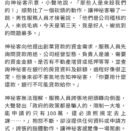
向神祕客示意，小聲地說，「那些人是來殺我們
的！」順勢比了一個砍頭的動作，讓神祕客嚇了一
跳，男性服務人員才接著說，「他們是公司稽核的
人，來挑毛病，今天是第三天，我是好人，被挑到
的問題最多。」
神祕客向他提出創業貸款的資金需求，服務人員先
詢問貸款用途、公司經營型態、負責人是誰、需要
的資金金額、是否有不動產增貸或抵押等等，並查
詢神祕客在銀行的房貸資料及餘額，過程好像很正
常，但後來卻不客氣地告知神祕客，「你要用什麼
還款，銀行不可能貸款給你。」
神祕客無法理解，服務人員誇張地把頭轉向側面，
大聲發出「政府的政策都是騙人的，限制一大堆，
能申請的只有100萬，還必須照規定去上
課……，」抱怨不斷，卻沒提供任何資料或申請方
式，誇張的肢體動作，讓神祕客感覺像一場鬧劇。