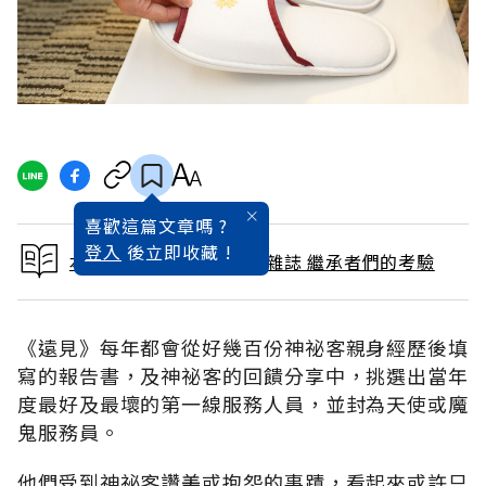
喜歡這篇文章嗎 ?
登入
後立即收藏 !
本文出自 2017 / 12月號雜誌 繼承者們的考驗
《遠見》每年都會從好幾百份神祕客親身經歷後填
寫的報告書，及神祕客的回饋分享中，挑選出當年
度最好及最壞的第一線服務人員，並封為天使或魔
鬼服務員。
他們受到神祕客讚美或抱怨的事蹟，看起來或許只