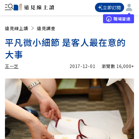
立即訂閱
職場雷達
遠見線上讀
遠見調查
平凡微小細節 是客人最在意的
大事
王一芝
2017-12-01
瀏覽數
16,000+
加入追蹤
王一芝