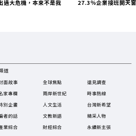
出過大危機，本來不是我
27.3％企業接班開天
頻道
封面故事
全球焦點
遠見調查
名家專欄
兩岸新世紀
時事熱線
特別企畫
人文生活
台灣新希望
編者的話
文教新語
精采人物
產業綜合
財經綜合
永續新主張