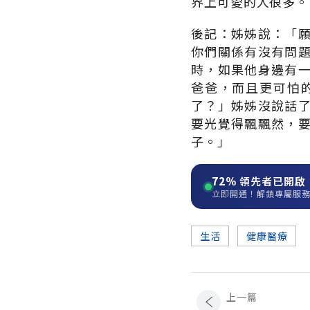
界上可愛的人很多。
後記：姊姊說：「
你們關係有沒有問
時，如果他身邊有
爸爸，而且更可怕
了？」姊姊沒說話
要光覺得飄飄然，
子。」
72%
領先者已開啟
立即開通！解鎖專屬服
生活
健康醫療
上一篇