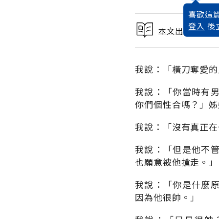
喜歡這篇
登入
後
本文出自 2017
我說：「橫刀奪愛的
我說：「你當時有
你們個性合嗎？」姊
我說：「沒有真正在
我說：「但是他不
也願意被他搶走。」
我說：「你是什麼
因為他很帥。」