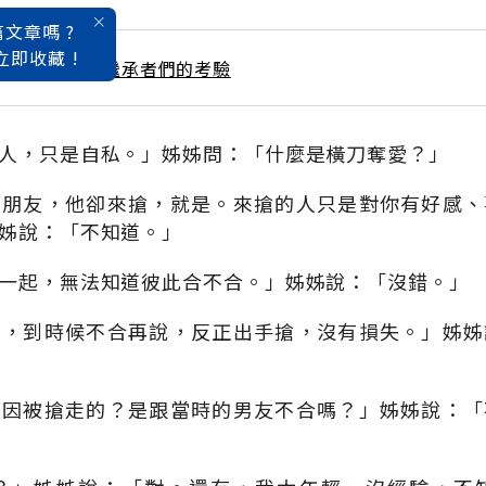
文章嗎 ?
立即收藏 !
 / 12月號雜誌 繼承者們的考驗
人，只是自私。」姊姊問：「什麼是橫刀奪愛？」
男朋友，他卻來搶，就是。來搶的人只是對你有好感、
姊說：「不知道。」
一起，無法知道彼此合不合。」姊姊說：「沒錯。」
管，到時候不合再說，反正出手搶，沒有損失。」姊姊
原因被搶走的？是跟當時的男友不合嗎？」姊姊說：「