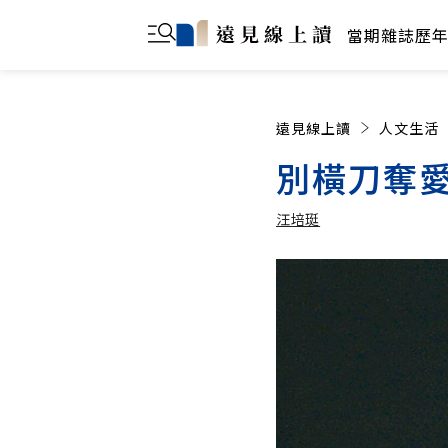
當期雜誌
歷
遠見線上讀
人文生活
別橫刀奪
汪培珽
汪培珽