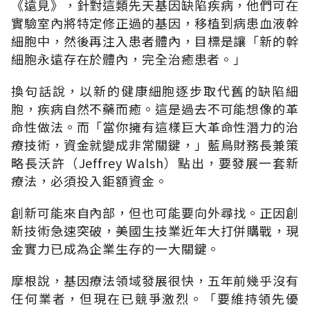
《遠見》，針對這類先天基因缺陷疾病，他們可在
實驗室內將特定修正過的基因，移植到病患血液幹
細胞中，然後再注入患者體內，目標是讓「新的幹
細胞永遠存在於體內，完全治癒患者。」
換句話說，以新的健康細胞逐步取代舊的缺陷細
胞，疾病自然不藥而癒。這是過去不可能想像的革
命性做法。而「當你擁有這樣巨大革命性潛力的治
療技術，資金就變成非常關鍵，」藍鳥財務長兼策
略長沃許（Jeffrey Walsh）點出，要發展一套新
療法，必須投入鉅額資金。
創新可能來自內部，但也可能要向外尋找。正因創
新技術急速突破，美國生技業近年大打併購戰，現
金實力已成為企業生存的一大關鍵。
摩根說，基因療法領域發展很快，五年前幾乎沒有
任何業者，但現在已競爭激烈。「要維持領先優