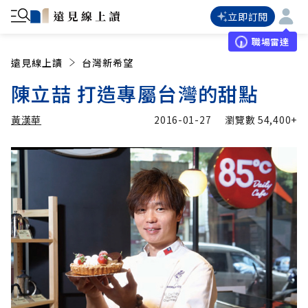
立即訂閱
職場雷達
遠見線上讀
台灣新希望
陳立喆 打造專屬台灣的甜點
黃漢華
2016-01-27
瀏覽數
54,400+
加入追蹤
黃漢華