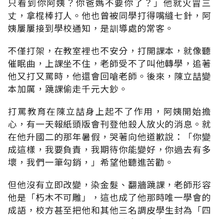
只看到你阿姨？你爸媽不要你了？」他就火冒三
丈，拿棍棒打人。他也曾被同學打得嘴縫七針，阿
姨屢屢接到學校通知，是訓導處的常客。
不僅打架，在教室裡也不安分，打開課本，就像聽
催眠曲，上課坐不住，老師受不了叫他轉學，追著
他又打又罵時，他還會回嗆老師。後來，陳立喆變
本加厲，蹺課偷走千元大鈔。
打罵教育在陳立喆身上起不了作用，阿姨開始擔
心，有一天報紙頭版會刊登他殺人放火的消息。就
在他升國二的那年暑假，哭著向他道歉說：「你變
成這樣，我要負責，我期待你能變好，你過去有多
壞，我們一筆勾銷，」希望他聽進苦勸。
但他沒有立即改變，染金髮、翻牆蹺課，老師形容
他是「朽木不可雕」，這也成了他那時唯一學會的
成語，校方甚至把他和其他三名調皮學生封為「四