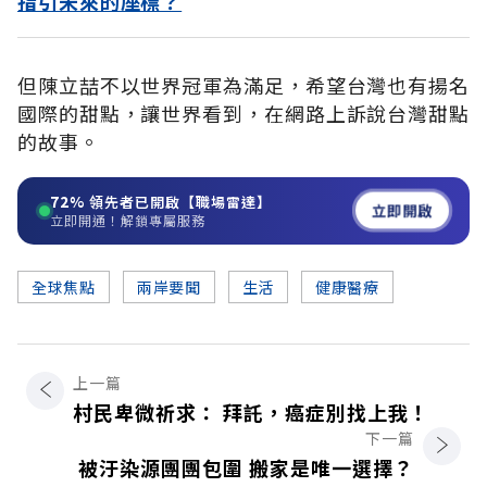
指引未來的座標？
但陳立喆不以世界冠軍為滿足，希望台灣也有揚名
國際的甜點，讓世界看到，在網路上訴說台灣甜點
的故事。
72%
領先者已開啟【職場雷達】
立即開啟
立即開通！解鎖專屬服務
全球焦點
兩岸要聞
生活
健康醫療
上一篇
村民卑微祈求： 拜託，癌症別找上我！
下一篇
被汙染源團團包圍 搬家是唯一選擇？