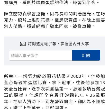
意購買，看圖片想像蛋糕的作法，練習到半夜。
陳立喆認真學習拉糖，因為長時間對著燈光，在巧
克力、糖片上雕刻花樣，罹患夜盲症，在晚上需要
別人帶路，還曾經獨自騎車回家，被貨車撞。
訂閱遠見電子報，掌握國內外大事
訂閱
所幸，一切努力終於開花結果。2000年，他參加
全台母親節蛋糕比賽，拿下冠軍，往後他參加13
次全台比賽，幾乎次次囊括第一。憑著多項台灣冠
軍的頭銜，他想開全台最好的麵包店。26歲那
年，在家人資助下，到左營區開店，卻因為不懂成
本，賠了上千萬元，只好關店。