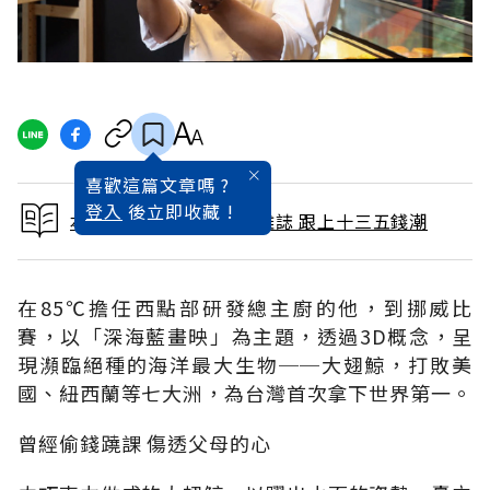
喜歡這篇文章嗎 ?
登入
後立即收藏 !
本文出自 2016 / 2月號雜誌 跟上十三五錢潮
在85℃擔任西點部研發總主廚的他，到挪威比
賽，以「深海藍畫映」為主題，透過3D概念，呈
現瀕臨絕種的海洋最大生物──大翅鯨，打敗美
國、紐西蘭等七大洲，為台灣首次拿下世界第一。
曾經偷錢蹺課 傷透父母的心