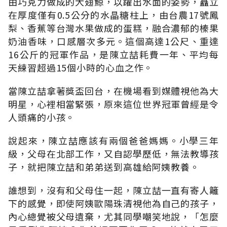
由巧克力做成的大翅鯨，以躍出水面的姿勢，矗立
在厚度僅有0.5公分的水晶糖柱上，由台農17號鳳
梨、香蕉等台灣水果做成的蛋糕，融合濃郁的榛果
奶油香味，口感層次多元。這個高達1公尺、重達
16公斤的冠軍作品，是陳立喆耗費一年、平均每
天練習超過15個小時的心血之作。
當陳立喆拿著獎盃回台，在機場看到媒體視他為大
明星，心裡相當緊張，原來這位世界冠軍曾經是令
人頭痛的小孩。
說起來，陳立喆應該有兩個爸爸媽媽。小學三年
級，父母在北部工作，又自認學歷低，無法教導孩
子，就把陳立喆和弟弟送到高雄給阿姨教養。
誰想到，沒有和父母住一起，陳立喆一直有寄人籬
下的感覺，即使阿姨歐陽珠清視他為自己的孩子，
內心總覺被父母遺棄，尤其同學嘲笑地說，「怎麼