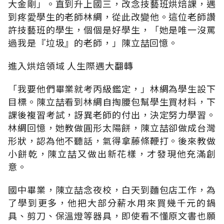
大金剛」。直到升上國三，改念技藝班烘焙課，遇
到疼愛學生的老師林綢，從此改變他。這位老師讚
許技藝班的學生，個個是好學生，「她是唯一沒罵
過我是『垃圾』的老師，」陳立喆回憶。
進入烘焙領域 人生際遇大翻轉
「我要他們畢業就考丙級鑑定，」林綢為學生設下
目標。陳立喆看到林綢自掏腰包幫學生買材料，下
課後複習考試，訝異老師的付出，決定努力學習。
林綢回憶，她教做圓形太陽餅，陳立喆卻做成台灣
形狀，認為他不聽話，氣得拿藤條鞭打。後來教做
小餅乾，陳立喆又做出新花樣，才發現他充滿創
意。
國中畢業，陳立喆念夜校，白天到麵包店工作，為
了學到更多，他把大部分薪水用來買幾千元的鍋
具、剪刀、保溫燈等器具，即使看不懂原文書也願