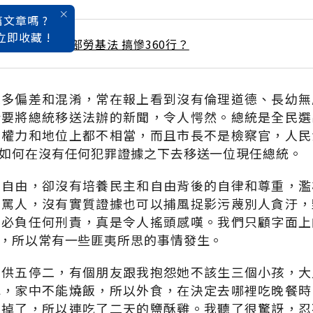
文章嗎 ?
立即收藏 !
 / 7月號雜誌 一部勞基法 搞慘360行？
很多偏差和混淆，常在報上看到沒有倫理道德、長幼無
話要將總統移送法辦的新聞，令人愕然。總統是全民選
在權力和地位上都不相當，而且市長不是檢察官，人民
如何在沒有任何犯罪證據之下去移送一位現任總統。
、自由，卻沒有培養民主和自由背後的自律和尊重，濫
來罵人，沒有實質證據也可以捕風捉影污蔑別人貪汙，
不必負任何刑責，真是令人搖頭感嘆。我們只顧字面上
，所以常有一些匪夷所思的事情發生。
，供五停二，有個朋友跟我抱怨她不該生三個小孩，大
水，家中不能燒飯，所以外食，在決定去哪裡吃晚餐時
決掉了，所以連吃了二天的鹽酥雞。我聽了很驚訝，忍