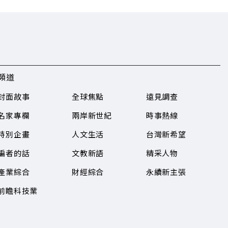
頻道
封面故事
全球焦點
遠見調查
名家專欄
兩岸新世紀
時事熱線
特別企畫
人文生活
台灣新希望
編者的話
文教新語
精采人物
產業綜合
財經綜合
永續新主張
前瞻科技業