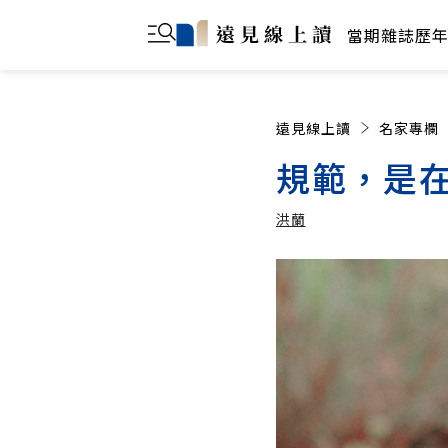
當期雜誌
歷
遠見線上讀
名家專欄
規範，是
洪蘭
洪蘭