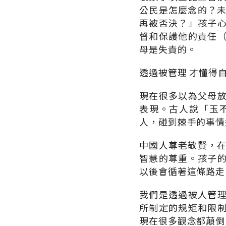
公民是怎麼念的？未
再被否決？」孩子
督和保護他的責任
母是失責的。
透過被管理 才懂得
現在很多以為父母
表現。古人說「玉
人，碰到棘手的事情
中國人尊老敬賢，在
智慧的尊重。孩子
以後會循著這條路走
我們是透過被人管
所制定的規矩和限
現在很多觀念都顛倒