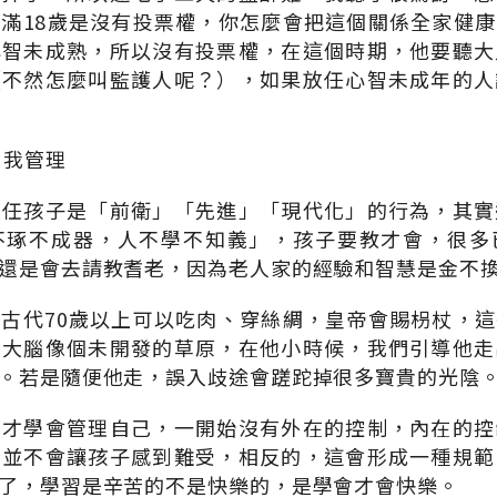
滿18歲是沒有投票權，你怎麼會把這個關係全家健
心智未成熟，所以沒有投票權，在這個時期，他要聽大
（不然怎麼叫監護人呢？），如果放任心智未成年的人
自我管理
放任孩子是「前衛」「先進」「現代化」的行為，其實
不琢不成器，人不學不知義」，孩子要教才會，很多
還是會去請教耆老，因為老人家的經驗和智慧是金不
古代70歲以上可以吃肉、穿絲綢，皇帝會賜枴杖，
的大腦像個未開發的草原，在他小時候，我們引導他走
。若是隨便他走，誤入歧途會蹉跎掉很多寶貴的光陰
理才學會管理自己，一開始沒有外在的控制，內在的控
制並不會讓孩子感到難受，相反的，這會形成一種規範
了，學習是辛苦的不是快樂的，是學會才會快樂。