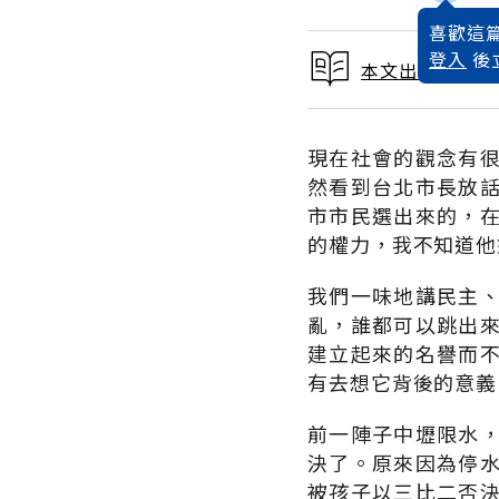
喜歡這篇
登入
後
本文出自 2015
現在社會的觀念有
然看到台北市長放
市市民選出來的，
的權力，我不知道他
我們一味地講民主
亂，誰都可以跳出
建立起來的名譽而
有去想它背後的意義
前一陣子中壢限水
決了。原來因為停
被孩子以三比二否