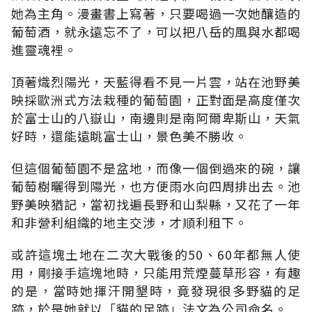
她為主角。漫畫書上寫著，只要喝過一次她釀造的
葡萄酒，就永遠忘不了，可以把八岳的風與水都喝
進靈魂裡。
頂著熾烈陽光，天藍得看不見一片雲，站在池野美
映採歐洲式方法栽種的葡萄園，正對面是高度僅次
於富士山的八嶽山，南邊則是南阿爾卑斯山，天氣
好時，還能遠眺富士山，景色美不勝收。
但這個葡萄園不是盆地，而像一個倒過來的碗，讓
葡萄樹曬得到陽光，也方便雨水向四周排出去。池
野美映猶記，當初找遍長野和山梨縣，又花了一年
和非營利組織的地主交涉，才順利租下。
或許這塊土地在二次大戰後的50、60年都無人使
用，剛接手這塊地時，只能用荒煙蔓草形容，有趣
的是，當時她揮汗開墾時，竟發現很多野貓的足
跡，於是她就以「貓的足跡」法文為公司命名。