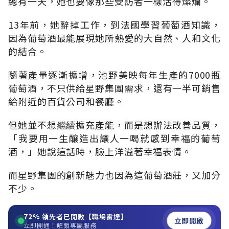
總有一天，她也要像那些受訪者一樣活得燦爛。
13年前，她辭掉工作，到法國學習葡萄酒知識，
因為葡萄酒最能展現她所熱愛的大自然、人和文化
的結合。
隨著產量逐漸擴增，池野美映每年生產的7000瓶
葡萄酒，不只供給星野集團需求，還有一半可銷售
給附近的百貨公司和餐廳。
但她並不想繼續擴充產能，而是想辦法改善品質，
「我要用一生釀造出讓人一喝就感到幸福的葡萄
酒，」她說這話時，臉上洋溢著幸福表情。
而星野集團的創新魅力也因為這葡萄酒莊，又加分
不少。
72%
領先者已開啟【職場雷達】
立即開啟
立即開通！解鎖專屬服務