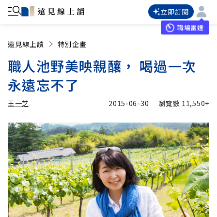
立即訂閱
職場雷達
遠見線上讀
特別企畫
職人池野美映親釀， 喝過一次
永遠忘不了
王一芝
2015-06-30
瀏覽數
11,550+
加入追蹤
王一芝