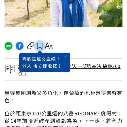
喜歡這篇文章嗎 ?
登入
後立即收藏 !
本文出自 2015 / 7月號雜誌 一部勞基法 搞慘360
行？
星野集團創新又多角化，連葡萄酒也經營得有聲有
色。
位於距東京120公里遠的八岳RISONARE度假村，
從14年前接近破產到轉虧為盈，下一步，將全力