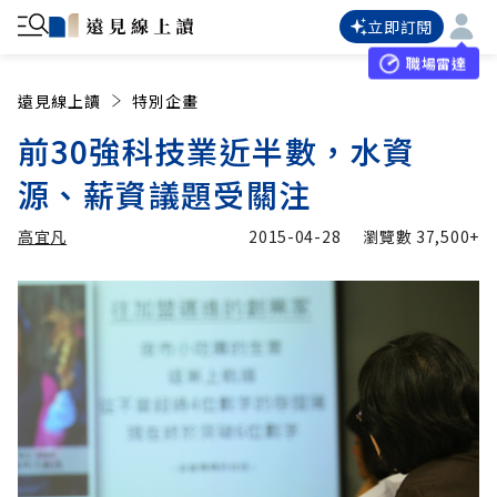
立即訂閱
職場雷達
遠見線上讀
特別企畫
前30強科技業近半數，水資
源、薪資議題受關注
高宜凡
2015-04-28
瀏覽數
37,500+
加入追蹤
高宜凡