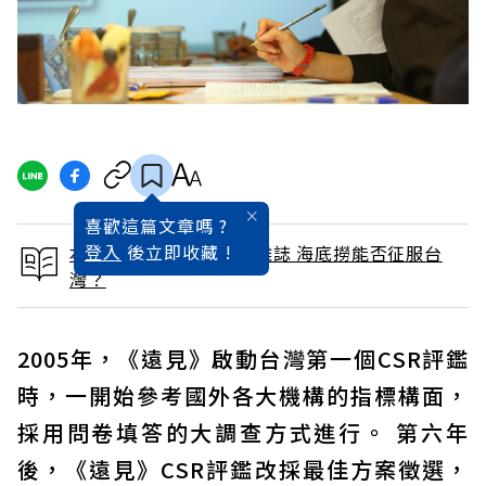
喜歡這篇文章嗎 ?
登入
後立即收藏 !
本文出自 2015 / 5月號雜誌 海底撈能否征服台
灣？
2005年，《遠見》啟動台灣第一個CSR評鑑
時，一開始參考國外各大機構的指標構面，
採用問卷填答的大調查方式進行。 第六年
後，《遠見》CSR評鑑改採最佳方案徵選，