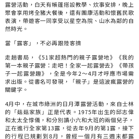
露營活動，白天有帳篷搭設教學、炊事安排，晚上
聚會享用烤全豬大餐後，還有團康活動和懷舊民歌
表演，帶遊客一同享受以星空為院、山水為鄰的自
然時光。
當「露客」，不必再跟陸客擠
走趟書局，《51家超熱門的親子露營地》《我的
第一本親子露營：走吧！全家一起露營去》《帶孩
子一起露營趣》，全是今年2～4月才呼應市場需
求出版。從書名可發現，「親子」是這波瘋露營的
關鍵字。
4月中，在城市綠洲的日月潭露營活動，來自士林
的「菇菇家族」正是代表。1975年出生的邱志偉
和太太全惇儀，和分別讀小六和大班的兩個兒子，
正在進行全家第13露，從去年9月的第1露，接下
的行程已規劃到8月，曾經一個月有三週末都露