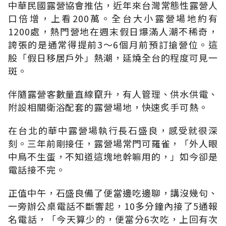
中華民國露營協會推估，近年來台灣常態性露營人
口倍增，上看200萬。全台大小露營場地約有
1200處，熱門營地在週末假日爆滿人潮不稀奇，
誇張的是通常得提前3～6個月前預訂搶營位。這
股「假日移居戶外」熱潮，延燒全台的程度可見一
斑。
伴隨露營客數量直線竄升，有人管理、供水供電、
附設相關衛浴配套的露營場地，快速炙手可熱。
在台北的華中露營場執行長石盛良，感受就很深
刻。三年前剛接任，露營場常門可羅雀，「外人眼
中鳥不生蛋，不知道這塊地幹嘛用的，」如今卻是
電話接不完。
正值中午，石盛良備了便當邊吃邊聊，講沒幾句、
一旁辦公桌電話不斷響起，10多分鐘內接了5通報
名電話，「今天算少的，便當分6次吃，上回有次