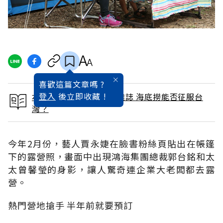
喜歡這篇文章嗎 ?
登入
後立即收藏 !
本文出自 2015 / 5月號雜誌 海底撈能否征服台
灣？
今年2月份，藝人賈永婕在臉書粉絲頁貼出在帳篷
下的露營照，畫面中出現鴻海集團總裁郭台銘和太
太曾馨瑩的身影，讓人驚奇連企業大老闆都去露
營。
熱門營地搶手 半年前就要預訂