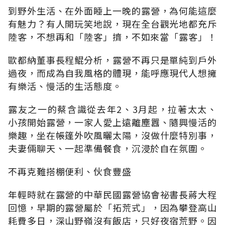
到野外生活、在外面睡上一晚的露營，為何能這麼
有魅力？有人開玩笑地說，現在全台觀光地都充斥
陸客，不想再和「陸客」擠，不如來當「露客」！
歐都納董事長程鯤分析，露營不再只是單純到戶外
過夜，而成為自我風格的體現，能呼應現代人想擁
有樂活、慢活的生活態度。
露友之一的蔡含識從去年2、3月起，拉著太太、
小孩開始露營，一家人愛上遠離塵囂、隨興慢活的
樂趣，坐在帳篷外吹風曬太陽，沒做什麼特別事，
夫妻倆聊天、一起準備餐食，沉浸於自在氛圍。
不再克難搭棚便利、伙食豐盛
年輕時就在露營的中華民國露營協會祕書長蔣大程
回憶，早期的露營屬於「拓荒式」，因為攀登高山
耗費多日，深山野嶺沒有飯店，只好夜宿荒野。因