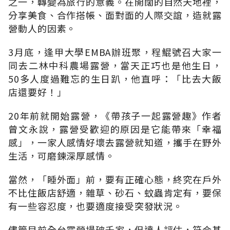
之一，轉變為旅行的意義。在開闊的自然天地裡，
分享美食、合作搭帳、面對面的人際交誼，造就露
營動人的因素。
3月底，逢甲大學EMBA辦班聚，程鯤號召大家一
同去二林中科農場露營，當天正巧也是他生日，
50多人度過難忘的生日趴，他直呼：「比去大飯
店還要好！」
20年前就開始露營，《帶孩子一起露營趣》作者
曾文永說，露營受歡迎的原因是它能帶來「幸福
感」，一家人感情好壞去露營就知道，攜手在野外
生活，可磨鍊深厚感情。
當然，「睡外面」前，要有正確心態，終究在戶外
不比住飯店舒適，雜草、砂石、蚊蟲肯定有，要保
有一些容忍度，也要適度接受突發狀況。
儘管目前全台露營場破千家，但達人評估，符合基