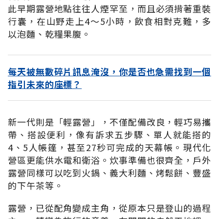
此早期露營地點往往人煙罕至，而且必須揹著重裝
行囊，在山野走上4～5小時，飲食相對克難，多
以泡麵、乾糧果腹。
每天被無數碎片訊息淹沒，你是否也急需找到一個
指引未來的座標？
新一代則是「輕露營」，不僅配備改良，輕巧易攜
帶、搭設便利，像有訴求五步驟、單人就能搭的
4、5人帳篷，甚至27秒可完成的天幕帳。現代化
營區更能供水電和衛浴。炊事準備也很齊全，戶外
露營同樣可以吃到火鍋、義大利麵、烤鬆餅、豐盛
的下午茶等。
露營，已從配角變成主角，從原本只是登山的過程