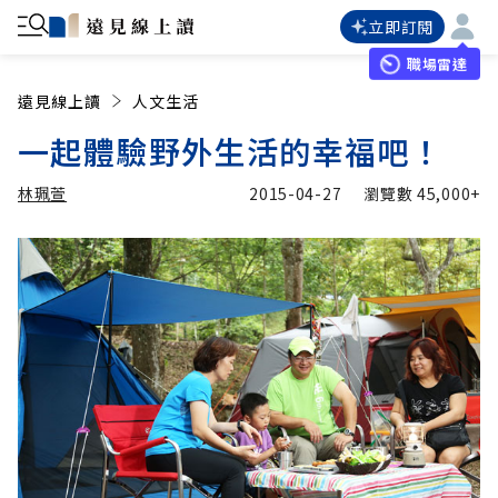
立即訂閱
職場雷達
遠見線上讀
人文生活
一起體驗野外生活的幸福吧！
林珮萱
2015-04-27
瀏覽數
45,000+
加入追蹤
林珮萱