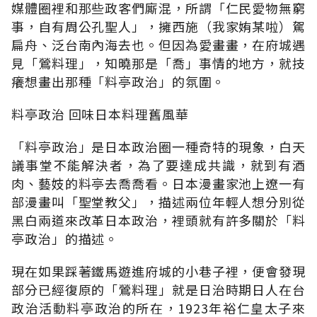
媒體圈裡和那些政客們廝混，所謂「仁民愛物無窮
事，自有周公孔聖人」，擁西施（我家姷某啦）駕
扁舟、泛台南內海去也。但因為愛畫畫，在府城遇
見「鶯料理」，知曉那是「喬」事情的地方，就技
癢想畫出那種「料亭政治」的氛圍。
料亭政治 回味日本料理舊風華
「料亭政治」是日本政治圈一種奇特的現象，白天
議事堂不能解決者，為了要達成共識，就到有酒
肉、藝妓的料亭去喬喬看。日本漫畫家池上遼一有
部漫畫叫「聖堂教父」，描述兩位年輕人想分別從
黑白兩道來改革日本政治，裡頭就有許多關於「料
亭政治」的描述。
現在如果踩著鐵馬遊進府城的小巷子裡，便會發現
部分已經復原的「鶯料理」就是日治時期日人在台
政治活動料亭政治的所在，1923年裕仁皇太子來