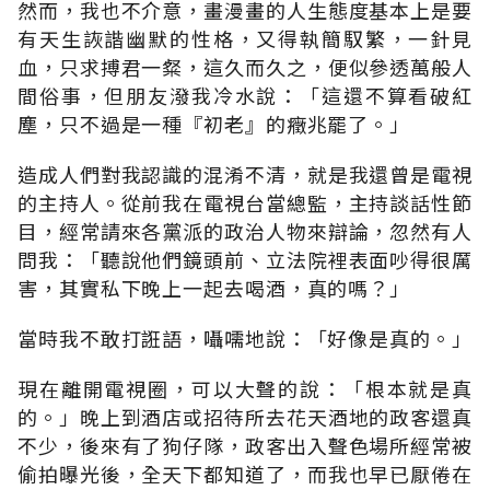
然而，我也不介意，畫漫畫的人生態度基本上是要
有天生詼諧幽默的性格，又得執簡馭繁，一針見
血，只求搏君一粲，這久而久之，便似參透萬般人
間俗事，但朋友潑我冷水說：「這還不算看破紅
塵，只不過是一種『初老』的癥兆罷了。」
造成人們對我認識的混淆不清，就是我還曾是電視
的主持人。從前我在電視台當總監，主持談話性節
目，經常請來各黨派的政治人物來辯論，忽然有人
問我：「聽說他們鏡頭前、立法院裡表面吵得很厲
害，其實私下晚上一起去喝酒，真的嗎？」
當時我不敢打誑語，囁嚅地說：「好像是真的。」
現在離開電視圈，可以大聲的說：「根本就是真
的。」晚上到酒店或招待所去花天酒地的政客還真
不少，後來有了狗仔隊，政客出入聲色場所經常被
偷拍曝光後，全天下都知道了，而我也早已厭倦在