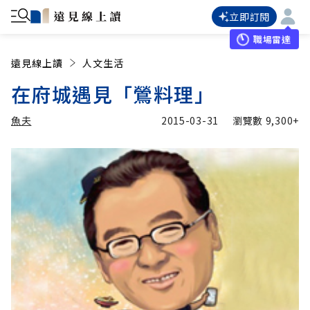
立即訂閱
職場雷達
遠見線上讀
人文生活
在府城遇見「鶯料理」
魚夫
2015-03-31
瀏覽數
9,300+
加入追蹤
魚夫