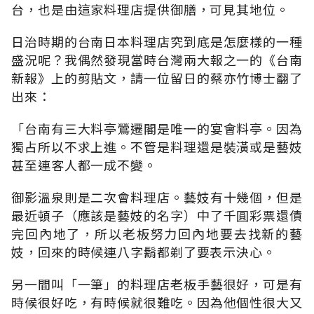
台，也是由這家料理店提供御膳，可見其地位。
日治時期的台南日本料理店究到底是怎麼樣的一種
盛況呢？我偶然發現當時台灣兩大報之一的《台南
新報》上的剪貼文，請一位留日的蔡亦竹博士翻了
出來：
「台南有三大料亭鶯遷閣是唯一的宴會料亭。因為
獨占所以不求上進。不管是料理還是裝潢或是藝妓
甚至連客人都一成不變。
御影溫泉則是二次會料理店。藝妓有十幾個，但是
最近頓子（應該是藝妓的名字）中了千圓彩票還債
完回內地了，所以老板努力回內地要去找新的藝
妓，回來的時候連八字鬍都剃了要表示決心。
另一間叫「一筆」的料理店老板手藝很好，可是有
時候很好吃，有時候就很難吃。因為他個性很大又