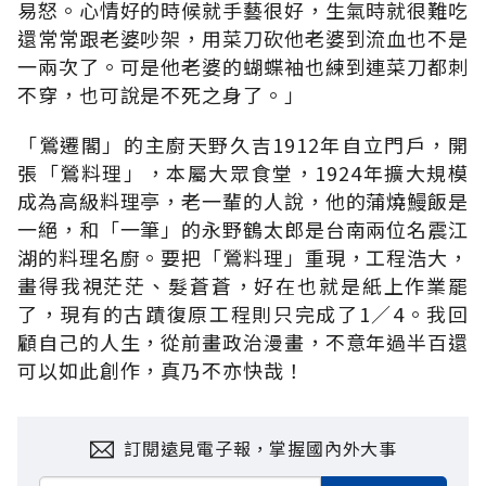
易怒。心情好的時候就手藝很好，生氣時就很難吃
還常常跟老婆吵架，用菜刀砍他老婆到流血也不是
一兩次了。可是他老婆的蝴蝶袖也練到連菜刀都刺
不穿，也可說是不死之身了。」
「鶯遷閣」的主廚天野久吉1912年自立門戶，開
張「鶯料理」，本屬大眾食堂，1924年擴大規模
成為高級料理亭，老一輩的人說，他的蒲燒鰻飯是
一絕，和「一筆」的永野鶴太郎是台南兩位名震江
湖的料理名廚。要把「鶯料理」重現，工程浩大，
畫得我視茫茫、髮蒼蒼，好在也就是紙上作業罷
了，現有的古蹟復原工程則只完成了1／4。我回
顧自己的人生，從前畫政治漫畫，不意年過半百還
可以如此創作，真乃不亦快哉！
訂閱遠見電子報，掌握國內外大事