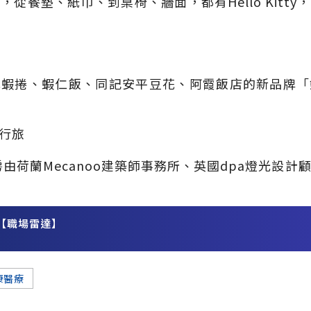
從餐墊、紙巾、到桌椅、牆面，都有Hello Kitty，
式蝦捲、蝦仁飯、同記安平豆花、阿霞飯店的新品牌「
行旅
房由荷蘭Mecanoo建築師事務所、英國dpa燈光設
【職場雷達】
務
康醫療