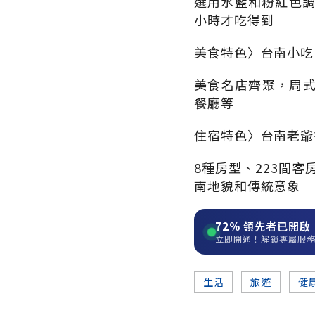
選用水藍和粉紅色調，
小時才吃得到
美食特色〉台南小吃
美食名店齊聚，周
餐廳等
住宿特色〉台南老爺
8種房型、223間客
南地貌和傳統意象
72%
領先者已開啟
立即開通！解鎖專屬服
生活
旅遊
健