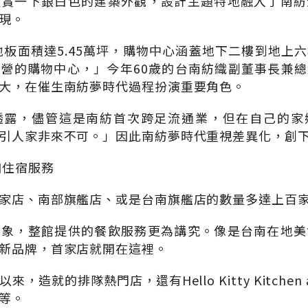
欣賞一下銀白色的建築外觀，設計主題特地融入了南紡
現。
樓地板面積達5.45萬坪，購物中心涵蓋地下二樓到地上
營的購物中心，」今年60歲的台南紡織副董事長兼
大，在催生南紡夢時代過程扮演重要角色。
透露，儘管這是南紡首次跨足流通業，但在自己的家
引人家非來不可。」因此南紡夢時代重視差異化，創
加住宿服務
家店、南部旗艦店、或是台南旗艦店的數量多達上百家
印象，整館提供的餐飲服務更為講究。像是台南在地美
新品牌，首家店就開在這裡。
造就的排隊熱門店，還有Hello Kitty Kitchen a
等。