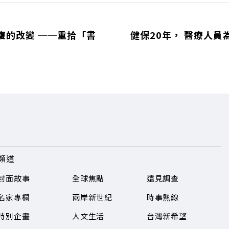
復的改變 ──重拾「書
健保20年， 醫療人員
頻道
封面故事
全球焦點
遠見調查
名家專欄
兩岸新世紀
時事熱線
特別企畫
人文生活
台灣新希望