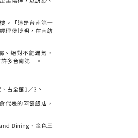
企業精神，以紡紗、
六樓。「這是台南第一
總經理侯博明，在南紡
鄉、絕對不能漏氣，
下許多台南第一。
、占全館1／3。
食代表的阿霞飯店，
nd Dining、金色三