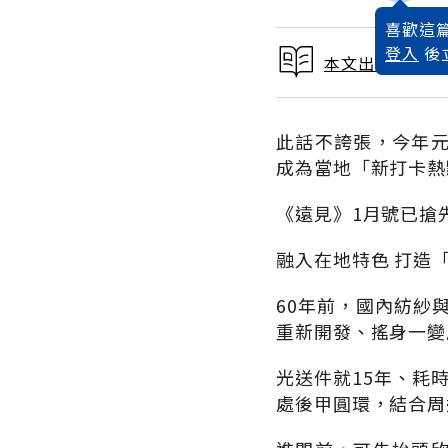
喜歡這篇
登入
後
本文出自 2015
此話不誇張，今年元
成為當地「新打卡熱
《遠見》1月號已搶
融入在地特色 打造
60年前，國內紡紗
重新開發、搖身一變
光送件就15年、耗
處後甲圓環，結合周