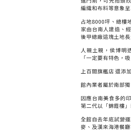
進門前，可先抬頭
編織和布料等意象呈
占地8000坪、總
家由台南人建造、經
後甲總廠這塊土地長
人親土親，侯博明
「一定要有特色，吸
上百間旗艦店 還添
館內業者屬於南部獨
因應台南美食多的
第二代以「錦霞樓」
全館自去年底試營運以來，
麥、及漢來海港餐廳