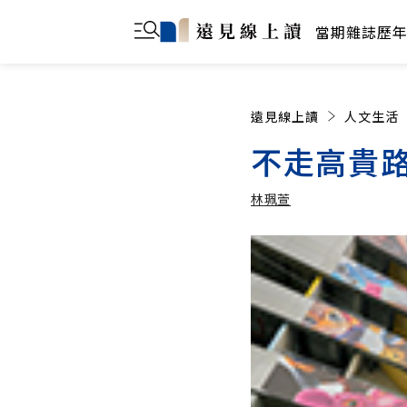
當期雜誌
歷
遠見線上讀
人文生活
不走高貴路
林珮萱
林珮萱