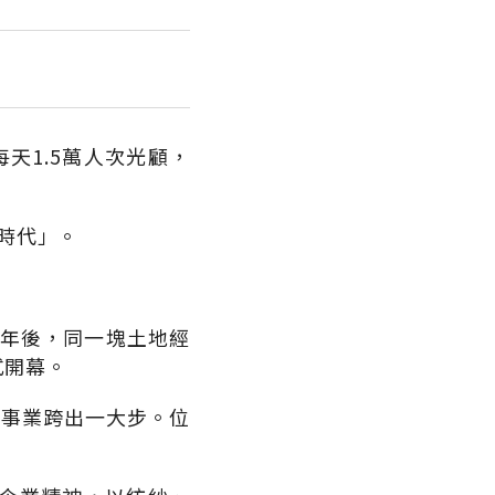
天1.5萬人次光顧，
時代」。
0年後，同一塊土地經
式開幕。
貨事業跨出一大步。位