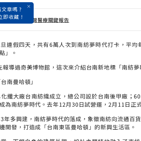
文章嗎 ?
立即收藏 !
 / 3月號雜誌 台灣醫療關鍵報告
旦連假四天，共有6萬人次到南紡夢時代打卡，平均每
點」。
先報導過奇美博物館，這次來介紹台南新地標「南紡夢
「台南曼哈頓」
與化纖大廠台南紡織成立，總公司設於台南後甲廠；6
成為南紡夢時代。去年12月30日試營運，2月11日正
時3年多興建，南紡夢時代的落成，象徵南紡向流通百
邊開發，打造成「台南東區曼哈頓」的新興生活區。