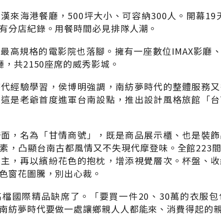
漢來海港餐廳，500坪大小、可容納300人。開幕19天
有分店紀錄。用餐時間必見排隊人潮。
高規格的電影院也落腳。擁有一座數位IMAX影廳、兩座
廳，共2150座席的威秀影城。
時代經驗學習，侯博明強調，南紡夢時代的整體服務又
。這是老爺首度進軍台南設點，推出設計風格旅館「台
牆面，名為「甘情商號」，既是商品展示櫃、也是裝飾
素，凸顯台南古都風情又不失現代摩登味。全館223
為主，再以繽紛花色的抱枕，增添視覺層次。杯盤、收
色窗花圖騰，別出心裁。
檔國際精品缺席了。「要買一件20、30萬的衣服
南紡夢時代要做一處讓鄉親人人都能來、消費得起的