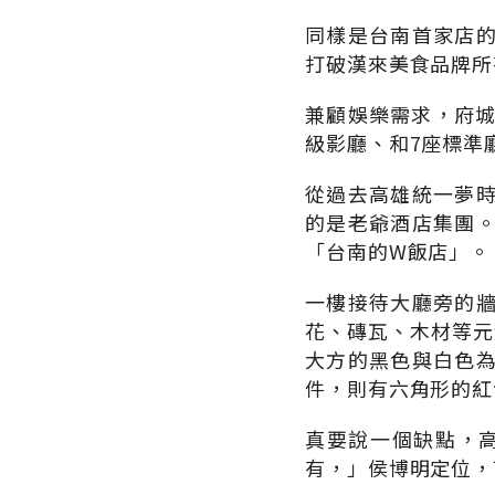
同樣是台南首家店的
打破漢來美食品牌所
兼顧娛樂需求，府城最
級影廳、和7座標準
從過去高雄統一夢
的是老爺酒店集團
「台南的W飯店」。
一樓接待大廳旁的
花、磚瓦、木材等元
大方的黑色與白色
件，則有六角形的紅
真要說一個缺點，高
有，」侯博明定位，