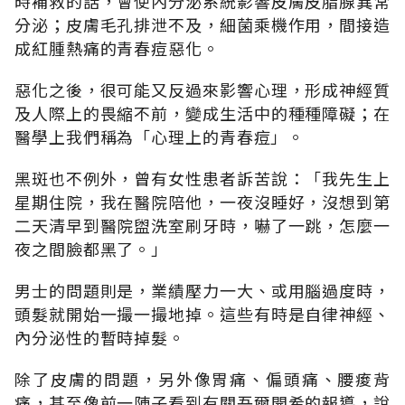
時補救的話，會使內分泌系統影響皮膚皮脂腺異常
分泌；皮膚毛孔排泄不及，細菌乘機作用，間接造
成紅腫熱痛的青春痘惡化。
惡化之後，很可能又反過來影響心理，形成神經質
及人際上的畏縮不前，變成生活中的種種障礙；在
醫學上我們稱為「心理上的青春痘」。
黑斑也不例外，曾有女性患者訴苦說：「我先生上
星期住院，我在醫院陪他，一夜沒睡好，沒想到第
二天清早到醫院盥洗室刷牙時，嚇了一跳，怎麼一
夜之間臉都黑了。」
男士的問題則是，業績壓力一大、或用腦過度時，
頭髮就開始一撮一撮地掉。這些有時是自律神經、
內分泌性的暫時掉髮。
除了皮膚的問題，另外像胃痛、偏頭痛、腰痠背
痛，甚至像前一陣子看到有關吾爾開希的報導，說