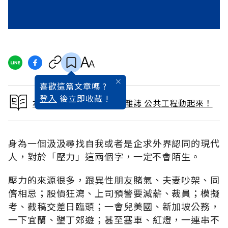
喜歡這篇文章嗎 ?
登入
後立即收藏 !
本文出自 1990 / 12月號雜誌 公共工程動起來！
身為一個汲汲尋找自我或者是企求外界認同的現代
人，對於「壓力」這兩個字，一定不會陌生。
壓力的來源很多，跟異性朋友賭氣、夫妻吵架、同
儕相忌；股價狂瀉、上司預警要減薪、裁員；模擬
考、截稿交差日臨頭；一會兒美國、新加坡公務，
一下宜蘭、墾丁郊遊；甚至塞車、紅燈，一連串不