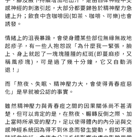
感神經的刺激引起，大部分都要歸咎於精神壓力急
遽上升；飲食中含咖啡因(如茶、咖啡、可樂)也會
誘發。
情緒上的沮喪暴躁，會使身體某些部位無緣無故地
起疹子，有一些人抱怨說「為什麼我一緊張，臉
上、身上就起了一塊塊腫腫的紅斑(即蔓麻疹，又
稱風疹塊)，可是過了幾十分鐘，它又自動消
退！」
而「熬夜、失眠、精神壓力大，會使得青春痘惡
化」是早就被公認的事實。
雖然精神壓力與青春痘之間的因果關係尚不甚清
楚，但可以肯定的是，在熬夜、輾轉反側之際、加
上當時所承受的壓力，足以使得體內的內分泌與交
感神經系統因為得不到休息而發生變動，假如不適