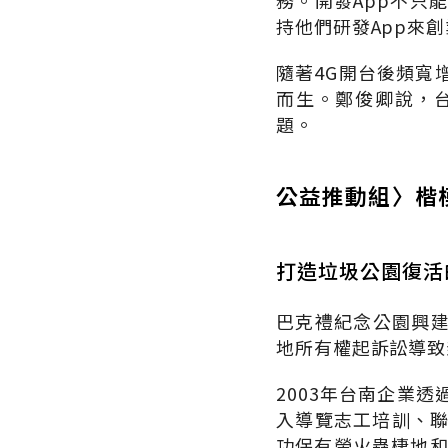
務。開發App不只
持他們研發App來
隨著4G開台後頻寬
而生。鄭俊卿說，
題。
公益推動組〉楷
打造垃圾公園復活
巴克禮紀念公園興建
地所有權起訴訟導致
2003年台南企業
入導覽志工培訓、聯
功保有螢火蟲棲地和