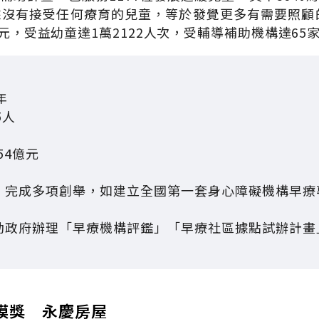
來沒有接受任何療育的兒童，等於發覺更多有需要照顧的
萬元，受益幼童達1萬2122人次，受輔導補助機構達65
年
5人
54億元
題，完成多項創舉，如建立全國第一套身心障礙機構早
帶動政府辦理「早療機構評鑑」「早療社區據點試辦計
模獎 永慶房屋