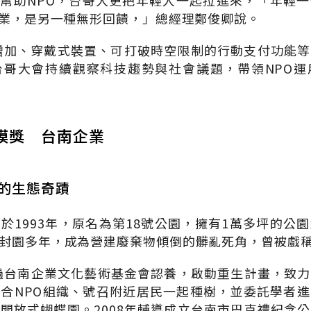
能幫助NPO，台哥大更把年輕人一起拉進來，「年輕
創業，是另一種無形回饋，」總經理鄭俊卿說。
增加、穿戴式裝置、可打破時空限制的行動支付功能
台哥大會持續觀察科技趨勢與社會議題，帶領NPO運
模獎 台南企業
的生態奇蹟
於1993年，原名為第18號公園，擁有1萬多坪的公
封園多年，成為營建廢棄物傾倒的髒亂死角，曾被戲
透過台南企業文化藝術基金會認養，啟動重生計畫，致
合NPO組織、號召附近居民一起種樹，並委託學者
開放式蝴蝶園。2008年輔導成立台南市巴克禮紀念