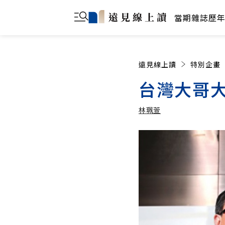
當期雜誌
歷
遠見線上讀
特別企畫
台灣大哥大
林珮萱
林珮萱