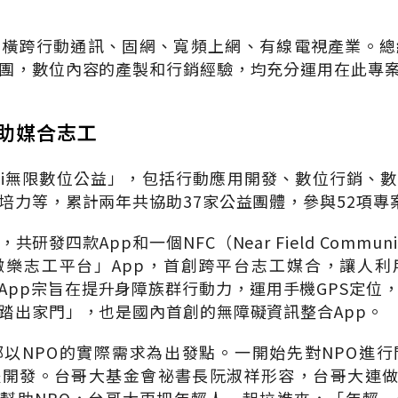
，橫跨行動通訊、固網、寬頻上網、有線電視產業。總
團，數位內容的產製和行銷經驗，均充分運用在此專
協助媒合志工
i無限數位公益」，包括行動應用開發、數位行銷、
培力等，累計兩年共協助37家公益團體，參與52項專
研發四款App和一個NFC（Near Field Communi
微樂志工平台」App，首創跨平台志工媒合，讓人利
App宗旨在提升身障族群行動力，運用手機GPS定位
踏出家門」，也是國內首創的無障礙資訊整合App。
以NPO的實際需求為出發點。一開始先對NPO進
開發。台哥大基金會祕書長阮淑祥形容，台哥大連做