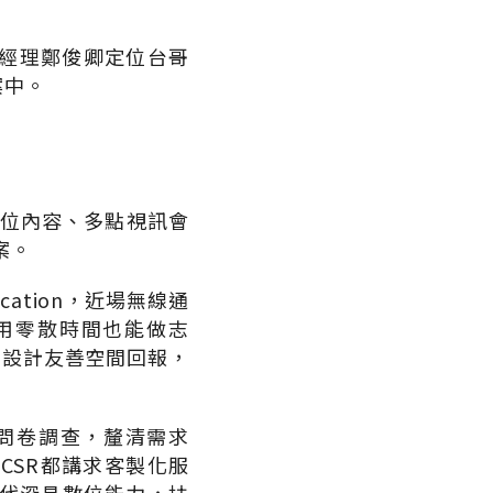
經理鄭俊卿定位台哥
案中。
數位內容、多點視訊會
案。
cation，近場無線通
用零散時間也能做志
，設計友善空間回報，
行問卷調查，釐清需求
CSR都講求客製化服