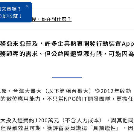
文章嗎 ?
立即收藏 !
 / 5月號雜誌 90後，你在想什麼？
務愈來愈普及，許多企業熱衷開發行動裝置Ap
務顧客的需求。但公益團體資源有限，可能因
象，台灣大哥大（以下簡稱台哥大）從2012年啟動
的數位應用能力，不只當NPO的IT開發團隊，更擔
大投入經費約1200萬元（不含人力成本），與其他
。但後續效益可期，獲評審委員讚揚「具前瞻性」，因