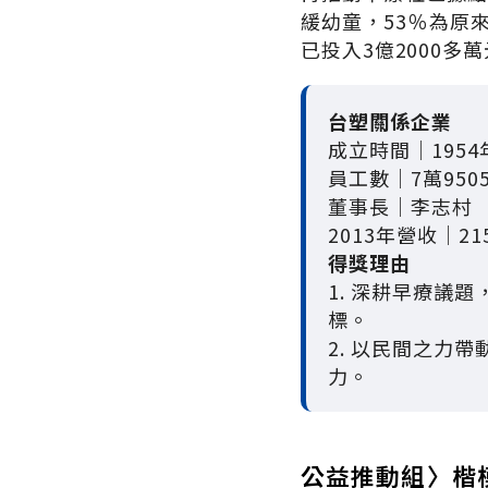
緩幼童，53％為原
已投入3億2000多
台塑關係企業
成立時間│1954
員工數│7萬950
董事長│李志村
2013年營收│21
得獎理由
1. 深耕早療議
標。
2. 以民間之力
力。
公益推動組〉楷