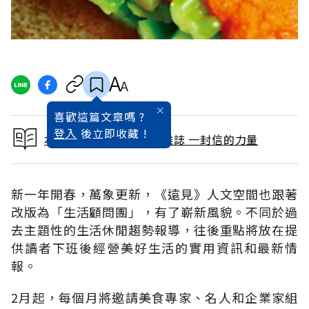
喜歡這篇文章嗎 ?
登入
後立即收藏 !
本文出自 2011 / 2月號雜誌 一封信的力量
新一年開春，萬象更新，《遠見》人文空間也跟著
改版為「生活顧問團」，有了嶄新風貌。不同於過
去主題性的生活休閒趨勢報導，往後重點將放在提
供讀者下班後經營美好生活的實用資訊和最新情
報。
2月起，每個月將邀請美食專家、名人和企業家組