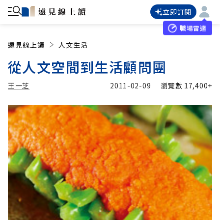
立即訂閱
職場雷達
遠見線上讀
人文生活
從人文空間到生活顧問團
王一芝
2011-02-09
瀏覽數
17,400+
加入追蹤
王一芝