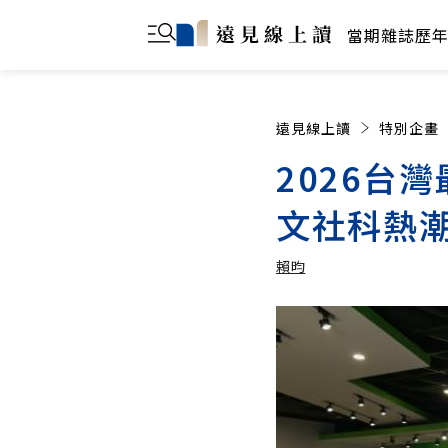
當期雜誌
歷
遠見線上讀
特別企畫
2026台
文社科熱
賴昀
賴昀