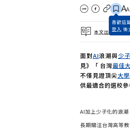
喜歡這篇
登入
後
本文出自 2026
面對
AI
浪潮與
少
見》「 台灣
最佳
不僅見證頂尖
大學
供最適合的選校參
AI加上少子化的浪
長期關注台灣高等教