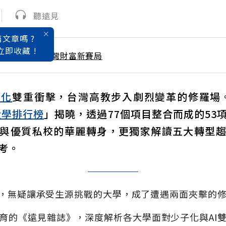
聽遠見
文章嗎 ?
立即收藏 !
 / 7月號雜誌 台灣財富新賽局
子化
雙重衝擊，台灣高教步入劇烈變革的修羅場。2
大學排行榜
」揭曉，透過77個項目整合而成的53
與優質私校的華麗轉身，更獨家解讀五大轉型
考。
潮，無疑讓承受生源挑戰的大學，成了遭遇兩面夾擊的
育的《遠見雜誌》，深度解析各大學面對少子化與AI