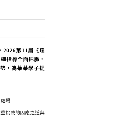
026第11屆《遠
項細指標全面把脈，
趨勢，為莘莘學子提
修羅場。
雙重挑戰的因應之道與