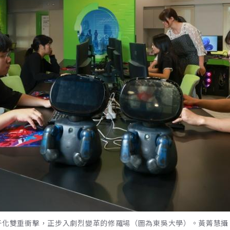
少子化雙重衝擊，正步入劇烈變革的修羅場（圖為東吳大學）。黃菁慧攝