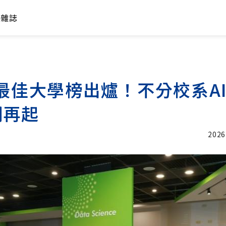
年雜誌
灣最佳大學榜出爐！不分校系A
潮再起
2026
加入追蹤