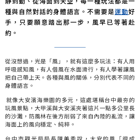
靜到動、從海面到天空，每一種玩法都是一
種與自然對話的身體語言。不需要是
運動
好
手，只要願意踏出那一步，風早已等著赴
約。
從沒想過，光是「風」，就有這麼多玩法：有人用
呼吸感知風，有人借風在水面滑行，有人學著讓風
把自己帶上天。各種與風的關係，分別代表不同的
身體語言。
就像大安濱海樂園的多元，這處堪稱台中最夯的
玩風景點，大甲溪與大安溪夾著這片一點多公里長
的沙灘，防風林在後方削弱了來自內陸的亂流，讓
海面上的風向穩定、純粹。
台中市觀光局局長陳美秀說，大安的風「很成