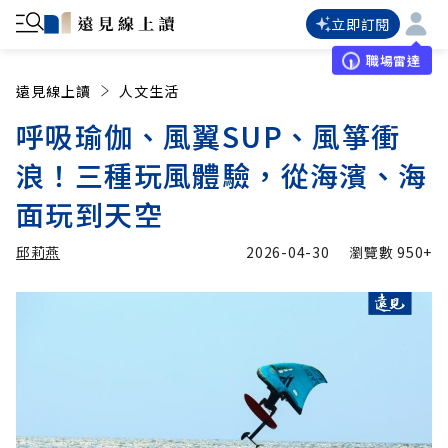
立即訂閱
職場雷達
遠見線上讀
人文生活
呼吸瑜伽、風翼SUP、風箏衝
浪！三種玩風體驗，從海濱、海
面玩到天空
邱莉燕
2026-04-30
瀏覽數
950+
加入追蹤
邱莉燕