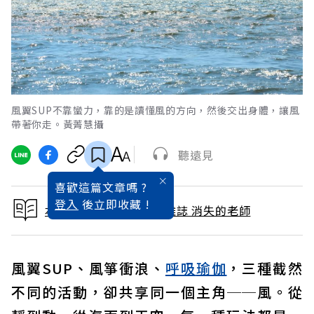
風翼SUP不靠蠻力，靠的是讀懂風的方向，然後交出身體，讓風
帶著你走。黃菁慧攝
聽遠見
喜歡這篇文章嗎 ?
登入
後立即收藏 !
本文出自 2026 / 5月號雜誌 消失的老師
風翼SUP、風箏衝浪、
呼吸
瑜伽
，三種截然
不同的活動，卻共享同一個主角──風。從