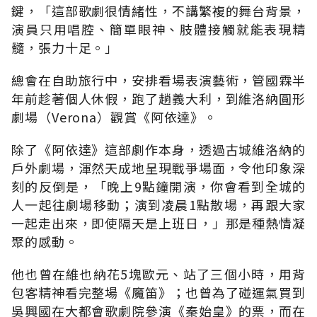
鍵，「這部歌劇很情緒性，不講繁複的舞台背景，
演員只用唱腔、簡單眼神、肢體接觸就能表現精
髓，張力十足。」
總會在自助旅行中，安排看場表演藝術，管國霖半
年前趁著個人休假，跑了趟義大利，到維洛納圓形
劇場（Verona）觀賞《阿依達》。
除了《阿依達》這部劇作本身，透過古城維洛納的
戶外劇場，渾然天成地呈現戰爭場面，令他印象深
刻的反倒是，「晚上9點鐘開演，你會看到全城的
人一起往劇場移動；演到凌晨1點散場，再跟大家
一起走出來，即使隔天是上班日，」那是種熱情凝
聚的感動。
他也曾在維也納花5塊歐元、站了三個小時，用背
包客精神看完整場《魔笛》；也曾為了碰運氣買到
吳興國在大都會歌劇院參演《秦始皇》的票，而在