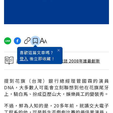
喜歡這篇文章嗎 ?
登入
後立即收藏 !
本文出自 2008 / 1月號雜誌 2008年誰最創新
提到花旗（台灣）銀行總經理管國霖的演員
DNA，大多數人可能會立刻聯想到他在花旗尾牙
上，騎白馬、扮成亞歷山大，娛樂員工的變裝秀。
不過，鮮為人知的是，20多年前，就讀交大電子
工程系的他，可是新生盃戲劇比賽的最佳男演員，