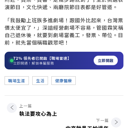
演節目，文化快遞、兩廳院節目表都是好管道。
「我鼓勵上班族多進劇場！跟國外比起來，台灣票
價太便宜了，」深諳經營劇場不容易，管國霖笑稱
自己退休後，就要到劇場當義工，發票、帶位。目
前，就先當個稱職觀眾吧！
72%
領先者已開啟【職場雷達】
立即開啟
立即開通！解鎖專屬服務
職場生涯
生活
健康醫療
上一篇
執法要攻心為上
下一篇
中高齡員工怕過年