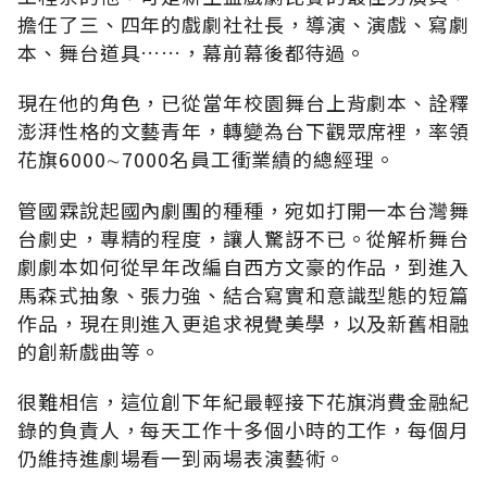
擔任了三、四年的戲劇社社長，導演、演戲、寫劇
本、舞台道具……，幕前幕後都待過。
現在他的角色，已從當年校園舞台上背劇本、詮釋
澎湃性格的文藝青年，轉變為台下觀眾席裡，率領
花旗6000∼7000名員工衝業績的總經理。
管國霖說起國內劇團的種種，宛如打開一本台灣舞
台劇史，專精的程度，讓人驚訝不已。從解析舞台
劇劇本如何從早年改編自西方文豪的作品，到進入
馬森式抽象、張力強、結合寫實和意識型態的短篇
作品，現在則進入更追求視覺美學，以及新舊相融
的創新戲曲等。
很難相信，這位創下年紀最輕接下花旗消費金融紀
錄的負責人，每天工作十多個小時的工作，每個月
仍維持進劇場看一到兩場表演藝術。