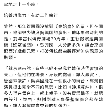
雪地走上一小時。
培養想像力，有助工作執行
雖然，那年管國霖沒搶到《秦始皇》的票，但在國
內，他卻很少缺席吳興國的演出。他印象最深刻的
是，前年當代傳奇劇場20周年，重新搬演經典劇
碼《慾望城國》，吳興國一人分飾多角，結合京劇
跟西洋戲劇元素，打破傳統戲曲將逐漸流失觀眾的
瓶頸。
「就京劇來說，有些已經不是我們這個時代習慣的
東西，但他們在場景、身段的處理，讓人激賞，」
管國霖讚許，吳興國能在一個很小的舞台，靠幾個
演員撐出完全不同的氣勢。比如《鍾馗嫁妹》，很
多人得在舞台上一起上轎子，沒有實體轎子，就藉
由設計、樂曲，熱鬧到讓人覺得整個舞台都在轉
動，讓人發揮虛實交錯的想像力。