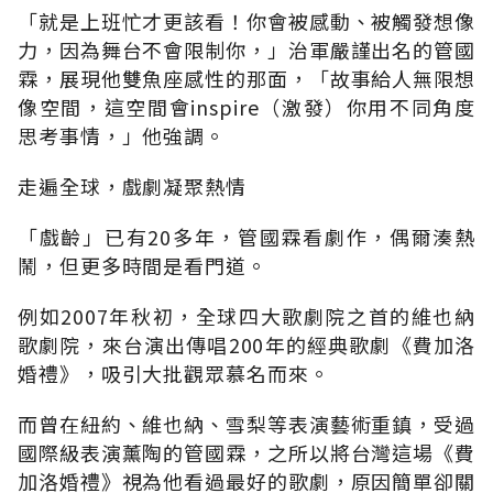
「就是上班忙才更該看！你會被感動、被觸發想像
力，因為舞台不會限制你，」治軍嚴謹出名的管國
霖，展現他雙魚座感性的那面，「故事給人無限想
像空間，這空間會inspire（激發）你用不同角度
思考事情，」他強調。
走遍全球，戲劇凝聚熱情
「戲齡」已有20多年，管國霖看劇作，偶爾湊熱
鬧，但更多時間是看門道。
例如2007年秋初，全球四大歌劇院之首的維也納
歌劇院，來台演出傳唱200年的經典歌劇《費加洛
婚禮》，吸引大批觀眾慕名而來。
而曾在紐約、維也納、雪梨等表演藝術重鎮，受過
國際級表演薰陶的管國霖，之所以將台灣這場《費
加洛婚禮》視為他看過最好的歌劇，原因簡單卻關