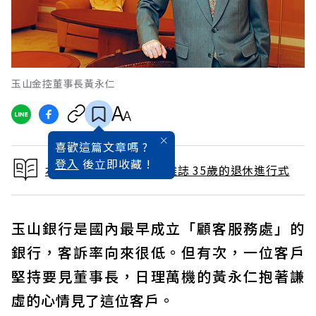
玉山金控董事長黃永仁
喜歡這篇文章嗎 ?
登入
後立即收藏 !
本文出自 2006 / 5月號雜誌 35歲的退休進行式
玉山銀行是國內最早成立「顧客服務處」的
銀行，客訴率向來很低。但有次，一位客戶
堅持要見董事長，日理萬機的黃永仁抱著謙
虛的心情見了這位客戶。