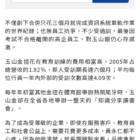
不僅創下合併只花三個月就完成資訊系統單軌作業
的世界紀錄；也無員工抗爭，不少受過訓，最後因
考試不合格離開的高企員工，對玉山銀仍心存感
激。
玉山金控花在教育訓練的費用相當高，2005年占
總營收的1.92％，新人受訓期長達六個月；平均每
位行員一年內外部的受訓次數高達4.09次。
每年年初當其他金控在體育館舉辦熱鬧尾牙時，玉
山金卻在全省各地舉辦一整天的「知識分享讀書
會」。
為了成為受尊敬的企業，即使在服務客戶、教育員
工和社會公益上，需要花費更多成本，黃永仁都不
心疼，因為他很清楚，就長期觀點來看，品牌會創