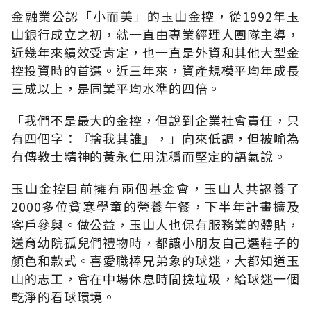
金融業公認「小而美」的玉山金控，從1992年玉
山銀行成立之初，就一直由專業經理人團隊主導，
近幾年來績效受肯定，也一直是外資和其他大型金
控投資時的首選。近三年來，資產規模平均年成長
三成以上，是同業平均水準的四倍。
「我們不是最大的金控，但說到企業社會責任，只
有四個字：『捨我其誰』，」向來低調，但被喻為
有傳教士精神的黃永仁用沈穩而堅定的語氣說。
玉山金控目前擁有兩個基金會，玉山人共認養了
2000多位貧寒學童的營養午餐，下半年計畫擴及
客戶參與。做公益，玉山人也保有服務業的體貼，
送育幼院孤兒們禮物時，都讓小朋友自己選鞋子的
顏色和款式。喜愛職棒兄弟象的球迷，大都知道玉
山的志工，會在中場休息時間撿垃圾，給球迷一個
乾淨的看球環境。