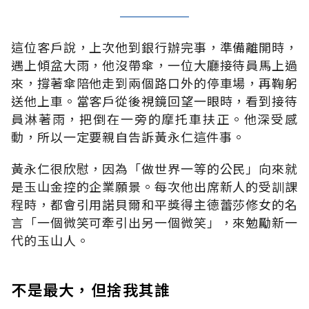
這位客戶說，上次他到銀行辦完事，準備離開時，
遇上傾盆大雨，他沒帶傘，一位大廳接待員馬上過
來，撐著傘陪他走到兩個路口外的停車場，再鞠躬
送他上車。當客戶從後視鏡回望一眼時，看到接待
員淋著雨，把倒在一旁的摩托車扶正。他深受感
動，所以一定要親自告訴黃永仁這件事。
黃永仁很欣慰，因為「做世界一等的公民」向來就
是玉山金控的企業願景。每次他出席新人的受訓課
程時，都會引用諾貝爾和平獎得主德蕾莎修女的名
言「一個微笑可牽引出另一個微笑」，來勉勵新一
代的玉山人。
不是最大，但捨我其誰