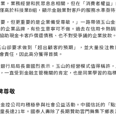
行業，業務經營和民眾息息相關，但在「消費者權益」
僅高於科技業B組，顯示金融業對客戶的服務水準亟待
重要，但更重要的是企業備受尊敬，」一路帶領玉山金
敬的企業品牌，有些生意寧可不做。過去在信用卡熱銷
協助現金卡客戶償還債務、也不對受爭議的企業放款
玉山卻要求做到「超出顧客的預期」，並大量投注教
會責任，因此高分獲得首獎。
會銀行局局長曾國烈表示，玉山的經營模式值得稱許，
，一直受到金融主管機關的肯定，也是同業學習的指
牌尊敬
型金控公司均積極參與社會公益活動。中國信託的「點
童長達21年。國泰人壽除了長期贊助雲門舞集下鄉表演