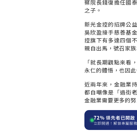
察院長錢復擔任國
之子。
新光金控的招牌公
吳欣盈接手慈善基
控旗下有多達四個
親自出馬，號召家族
「就長期觀點來看
永仁的體悟，也因此
近兩年來，金融業
都自嘲像是「過街
金融業需要更多的努
72%
領先者已開啟
立即開通！解鎖專屬服