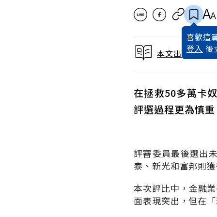
喜歡這篇
登入
後
本文出自 2006
在拯救50多萬卡
評選過程更為慎重
評審委員最後選出
泰、新光和富邦則獲
本次評比中，金融業
面表現突出，但在「