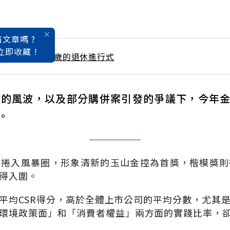
文章嗎 ?
立即收藏 !
 / 5月號雜誌 35歲的退休進行式
奴的風波，以及部分購併案引發的爭議下，今年
。
未捲入風暴圈，形象清新的玉山金控為首獎，楷模獎則
得入圍。
平均CSR得分，高於全體上市公司的平均分數，尤其
環境政策面」和「消費者權益」兩方面的實踐比率，