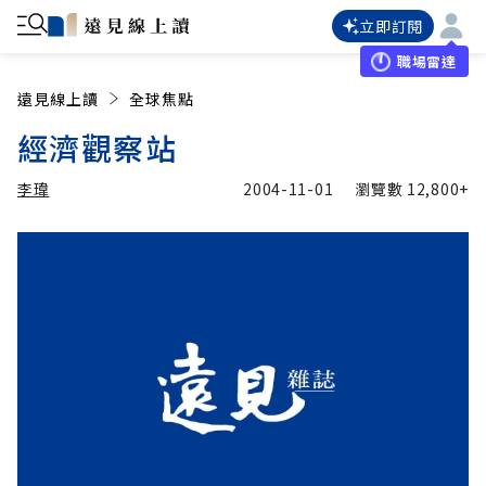
立即訂閱
職場雷達
遠見線上讀
全球焦點
經濟觀察站
李瑋
2004-11-01
瀏覽數
12,800+
加入追蹤
李瑋