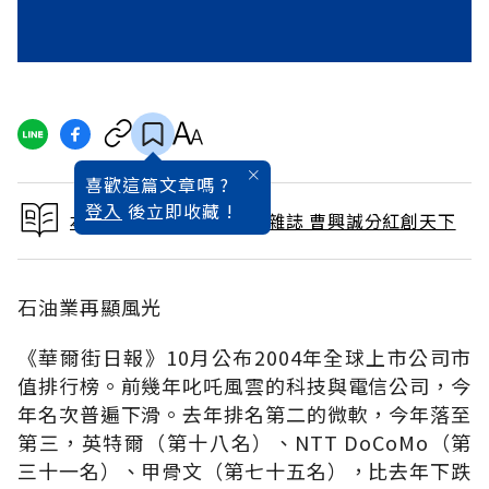
喜歡這篇文章嗎 ?
登入
後立即收藏 !
本文出自 2004 / 11月號雜誌 曹興誠分紅創天下
石油業再顯風光
《華爾街日報》10月公布2004年全球上市公司市
值排行榜。前幾年叱吒風雲的科技與電信公司，今
年名次普遍下滑。去年排名第二的微軟，今年落至
第三，英特爾（第十八名）、NTT DoCoMo（第
三十一名）、甲骨文（第七十五名），比去年下跌