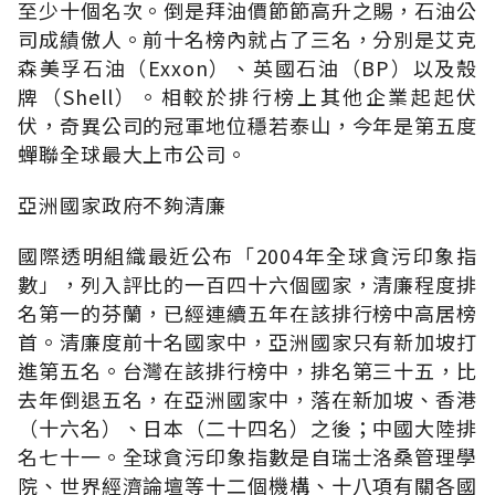
至少十個名次。倒是拜油價節節高升之賜，石油公
司成績傲人。前十名榜內就占了三名，分別是艾克
森美孚石油（Exxon）、英國石油（BP）以及殼
牌（Shell）。相較於排行榜上其他企業起起伏
伏，奇異公司的冠軍地位穩若泰山，今年是第五度
蟬聯全球最大上市公司。
亞洲國家政府不夠清廉
國際透明組織最近公布「2004年全球貪污印象指
數」，列入評比的一百四十六個國家，清廉程度排
名第一的芬蘭，已經連續五年在該排行榜中高居榜
首。清廉度前十名國家中，亞洲國家只有新加坡打
進第五名。台灣在該排行榜中，排名第三十五，比
去年倒退五名，在亞洲國家中，落在新加坡、香港
（十六名）、日本（二十四名）之後；中國大陸排
名七十一。全球貪污印象指數是自瑞士洛桑管理學
院、世界經濟論壇等十二個機構、十八項有關各國