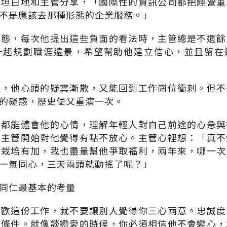
他坦白地和主管分享，「國際性的資訊公司都把經營重
不是應該去那種形態的企業服務。」
心態，每次他提出這些負面的看法時，主管總是不遺餘
一起規劃職涯遠景，希望幫助他建立信心，並且留在
通，他心頭的疑雲漸散，又能回到工作崗位衝刺。但不
的疑惑，歷史便又重演一次。
管都能體會他的心情，理解年輕人對自己前途的心急與
，主管開始對他覺得有點不放心。主管心裡想：「真不
他栽培有加，我也盡量幫他爭取福利，兩年來，哪一次
一氣同心，三天兩頭就動搖了呢？」
同仁最基本的考量
喜歡這份工作，就不要讓別人覺得你三心兩意。忠誠度
的條件。就像談戀愛的時候，你必須相信他不會變心，