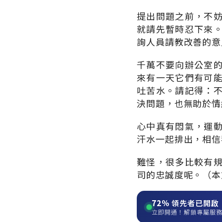
提出問題之前，不
就請先暫時忍下來
詢人員請教改善的意
千萬不要向辦公室
來有一天它們有可
吐苦水。請記得：
決問題，也無助於情
心中真有悶氣，運
汗水一起排出，相信
難怪，很多比較有
司的忠誠度呢。（本
72%
領先者已開啟
立即開通！解鎖專屬服