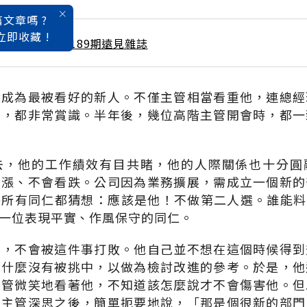
文章嗎 ?
立即收藏 !
 / 3月號雜誌 第189期遠見雜誌
就成為最被看好的新人。不僅主管相當看重他，連總經
後，都非常賞識。半年後，幾位高階主管開會時，都一
去，他的工作績效有目共睹，他的人際關係也十分圓
看漲、不會看跌。公司因為業務擴展，需成立一個新的
乎所有同仁都猜想：應該是他！不做第二人選。誰能料
一位表現平實、作風保守的同仁。
性，不會被這件事打敗。他自己並不想在這個時候得到
為什麼沒有被挑中，以做為檢討改進的參考。於是，他
主管微笑地看著他，不知道該怎麼說才不會傷害他。但
。主管深思之後，簡單扼要地說，「那是個很新的部門