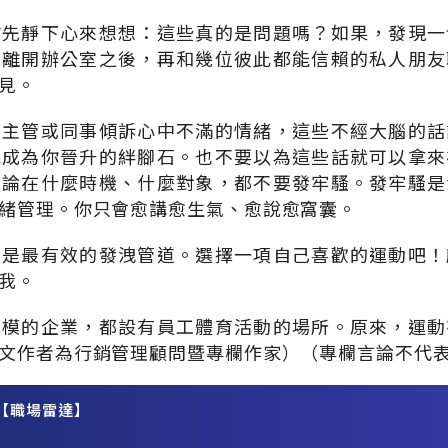
妨先靜下心來想想：這些真的是問題嗎？如果，發現一
。離開辦公室之後，再和幾位彼此都能信賴的私人朋友
見。
的主管或同事傾訴心中不滿的情緒，這些不經大腦的話
能成為你晉升的絆腳石。也不要以為這些話就可以拿來
不論在什麼時機、什麼對象，都不要發牢騷。發牢騷是
緒管理。你只會愈講愈生氣、愈說愈窩囊。
動是最有效的發洩管道。選擇一項自己喜歡的運動吧！
我。
規模的企業，都設有員工體育活動的場所。原來，運動
文作者為行銷管理顧問暨專欄作家）（專欄言論不代
【職場雷達】
務