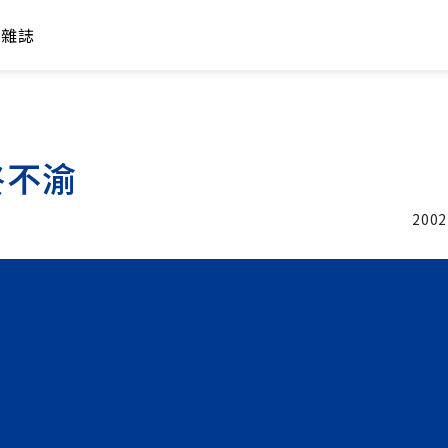
年雜誌
終不渝
2002
加入追蹤