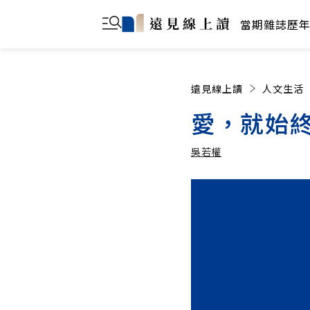
當期雜誌
歷
遠見線上讀
人文生活
愛，就始
吳若權
吳若權