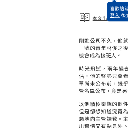
喜歡這篇
登入
後
本文出自 2002
剛進公司不久，他
一號的青年材俊之
機會成為接班人。
時光飛逝，兩年過
估，他的聲勢只會
單尚未公布前，幾
管名單公布，竟是另
以他積極樂觀的個
但是卻想知道究竟
懇地向主管請教。
出實情又有點見外