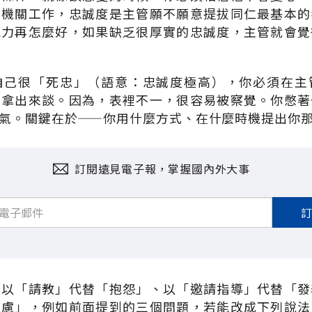
業機關工作，忠誠度是主管願不願意提拔同仁最基本的
能力再怎麼好，如果缺乏很厚實的忠誠度，主管就會覺
自己很「死忠」（語意：忠誠度極高），你必須在主
要拿出來談。因為，表裡不一，很容易被察覺。你憋著
氣。關鍵在於——你用什麼方式、在什麼時機提出你
訂閱遠見電子報，掌握國內外大事
是以「請教」代替「抱怨」、以「邀請指導」代替「發
憂慮」，例如前面提到的三個問題，若能改成下列說法