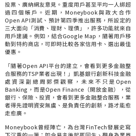
投票、廣納網友意見。重度用戶甚至平均一人綁超
過四個帳戶。近期，Moneybook與政大合作
Open API測試、預計第四季推出服務，所設定的
三大面向「消費、理財、理債」，許多功能就來自
用戶建議。例如，結合Google Map，隨著用戶移
動到特約商店，可即時比較各家信用卡、選出最佳
優惠。
「隨著Open API平台的建立，會看到更多金融整
合服務的TSP業者出現！」凱基銀行創新科技金融
處資深副總周郭傑觀察，未來不只是Open
Banking，而是Open Finance（開放金融），從
銀行、保險、投資，會看到更多金融整合服務，業
者得先證明資安無虞、是負責任的創新，路才能愈
走愈廣。
Moneybook曾經陣亡，為台灣FinTech發展史寫
下沉重的一筆；如今易主後起死回生、翻身為業界