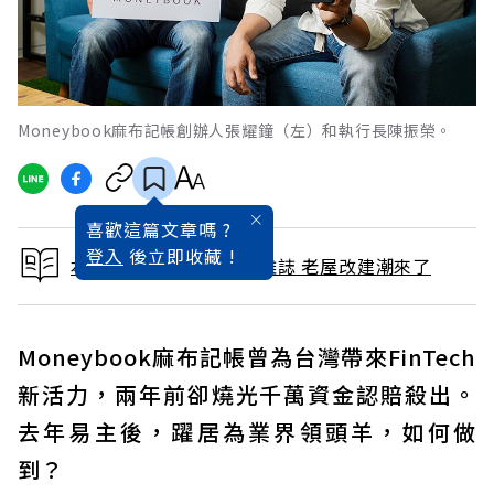
Moneybook麻布記帳創辦人張耀鐘（左）和執行長陳振榮。
喜歡這篇文章嗎 ?
登入
後立即收藏 !
本文出自 2019 / 8月號雜誌 老屋改建潮來了
Moneybook麻布記帳曾為台灣帶來FinTech
新活力，兩年前卻燒光千萬資金認賠殺出。
去年易主後，躍居為業界領頭羊，如何做
到？