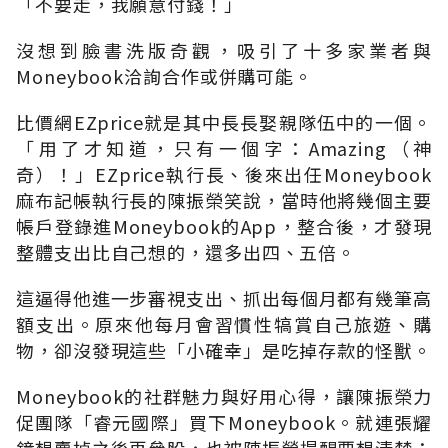
「不要走，我願意付錢！」
沒想到臉書洗版奇觀，吸引了十多家業者與
Moneybook洽詢合作或併購可能。
比價網EZprice就是其中長長娶親隊伍中的一個。
「用了才知道，只有一個字：Amazing（神
奇）！」EZprice執行長、後來出任Moneybook
麻布記帳執行長的陳振榮笑說，當時他將幾個主要
帳戶登錄進Moneybook的App，整合後，才發現
整體支出比自己想的，還多出四、五倍。
這逼得他進一步審視支出、抓出每個月都有幾筆高
額支出。原來他每月會習慣性犒賞自己旅遊、購
物，卻沒發現這些「小確幸」是吃掉存款的怪獸。
Moneybook的社群魅力與好用心得，讓陳振榮力
促團隊「睿元國際」買下Moneybook。就連張耀
鐘想賣掉之後再參股，也被陳振榮提醒要想清楚：