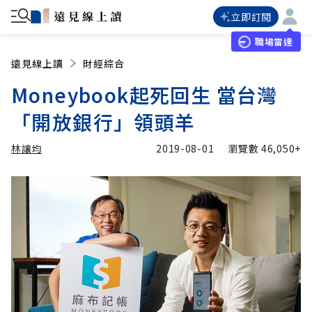
立即訂閱
職場雷達
遠見線上讀
財經綜合
Moneybook起死回生 當台灣
「開放銀行」領頭羊
林讓均
2019-08-01
瀏覽數
46,050+
加入追蹤
林讓均