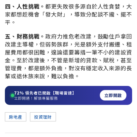
四、人性挑戰。
都更失敗很多源自於人性貪婪，大
家都想趁機會「發大財」，導致分配談不攏、擺不
平。
五、財務挑戰。
政府力推危老改建，鼓勵住戶拿回
改建主導權，但弱勢族群，光是額外支付搬遷、租
屋費用都很困難，遑論還要籌措一筆不小的建設資
金。至於改建後，不管是新增的貸款、賦稅，甚至
管理費，都是額外負擔，對沒有穩定收入來源的長
輩或退休族來說，難以負擔。
72%
領先者已開啟【職場雷達】
立即開啟
立即開通！解鎖專屬服務
房地產
投資理財