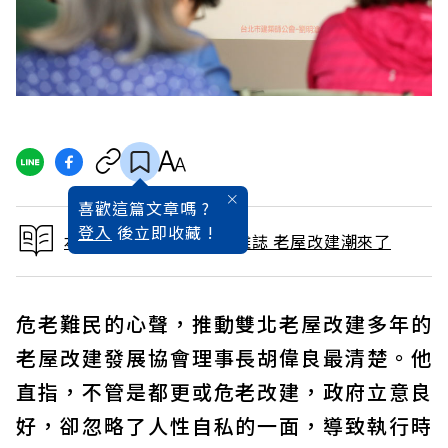
喜歡這篇文章嗎 ?
登入
後立即收藏 !
本文出自 2019 / 8月號雜誌 老屋改建潮來了
危老難民的心聲，推動雙北老屋改建多年的
老屋改建發展協會理事長胡偉良最清楚。他
直指，不管是都更或危老改建，政府立意良
好，卻忽略了人性自私的一面，導致執行時