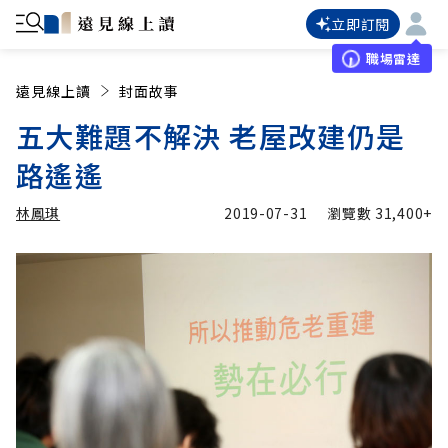
立即訂閱
職場雷達
遠見線上讀
封面故事
五大難題不解決 老屋改建仍是
路遙遙
林鳳琪
2019-07-31
瀏覽數
31,400+
加入追蹤
林鳳琪